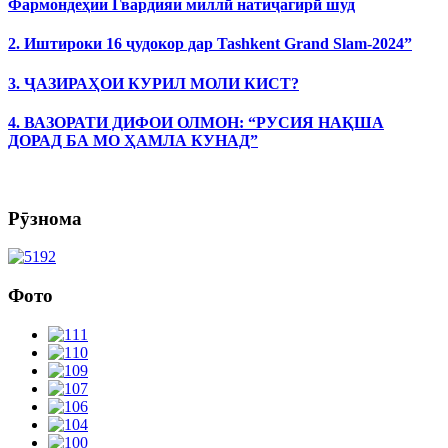
Фармондеҳии Гвардияи миллӣ натиҷагирӣ шуд
2. Иштироки 16 ҷудокор дар Tashkent Grand Slam-2024”
3. ҶАЗИРАҲОИ КУРИЛ МОЛИ КИСТ?
4. ВАЗОРАТИ ДИФОИ ОЛМОН: “РУСИЯ НАҚША
ДОРАД БА МО ҲАМЛА КУНАД”
Рӯзнома
Фото