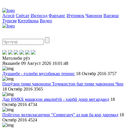
Асосӣ
Сиёсат
Иқтисод
Фарҳанг
Иҷтимоъ
Ҷавонон
Варзиш
Туризм
Китобхона
Видео
Матолиби рӯз
Якшанбе
09 Август 2026
16:01:48
Душанбе - ғолиби мусобиқаи теннис
18 Октябр 2016
3757
Пирӯзии тими ҷавонони Тоҷикистон бар тими ҷавонони Чин
18 Октябр 2016
3565
Дар ВМКБ машқҳои амалиётӣ - ҳарбӣ доир мегарданд
18
Октябр 2016
4734
Пойгоҳи зилзиласанҷии "Симиганҷ" аз нав ба кор даромад
18
Октябр 2016
4524