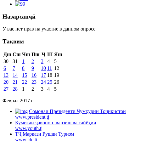
Назарсанҷӣ
У вас нет прав на участие в данном опросе.
Тақвим
Дш
Сш
Чш
Пш
Ҷ
Ш
Яш
30
31
1
2
3
4
5
6
7
8
9
10
11
12
13
14
15
16
17
18
19
20
21
22
23
24
25
26
27
28
1
2
3
4
5
Феврал 2017 c.
Cомонаи Президенти Ҷумҳурии Тоҷикистон
www.president.tj
Кумитаи ҷавонон, варзиш ва сайёҳии
www.youth.tj
ТҶ Маркази Рушди Туризм
www.tdc.tj