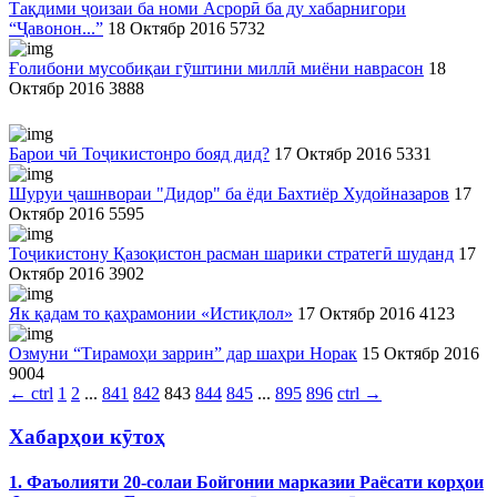
Тақдими ҷоизаи ба номи Асрорӣ ба ду хабарнигори
“Ҷавонон...”
18 Октябр 2016
5732
Ғолибони мусобиқаи гӯштини миллӣ миёни наврасон
18
Октябр 2016
3888
Барои чӣ Тоҷикистонро бояд дид?
17 Октябр 2016
5331
Шуруи ҷашнвораи "Дидор" ба ёди Бахтиёр Худойназаров
17
Октябр 2016
5595
Тоҷикистону Қазоқистон расман шарики стратегӣ шуданд
17
Октябр 2016
3902
Як қадам то қаҳрамонии «Истиқлол»
17 Октябр 2016
4123
Озмуни “Тирамоҳи заррин” дар шаҳри Норак
15 Октябр 2016
9004
←
ctrl
1
2
...
841
842
843
844
845
...
895
896
ctrl
→
Хабарҳои кӯтоҳ
1. Фаъолияти 20-солаи Бойгонии марказии Раёсати корҳои