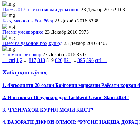
Паём-2017: пайки ояндаи дурахшон
23 Декабр 2016
9163
Бо ҳамкорон забон ёбед
23 Декабр 2016
5338
Паёми умедвориҳо
23 Декабр 2016
5973
Паём ба ҷавонон роҳ кушод
23 Декабр 2016
4467
Чашмони зинокор
23 Декабр 2016
8307
←
ctrl
1
2
...
817
818
819
820
821
...
895
896
ctrl
→
Хабарҳои кӯтоҳ
1. Фаъолияти 20-солаи Бойгонии марказии Раёсати корҳои
2. Иштироки 16 ҷудокор дар Tashkent Grand Slam-2024”
3. ҶАЗИРАҲОИ КУРИЛ МОЛИ КИСТ?
4. ВАЗОРАТИ ДИФОИ ОЛМОН: “РУСИЯ НАҚША ДОРАД