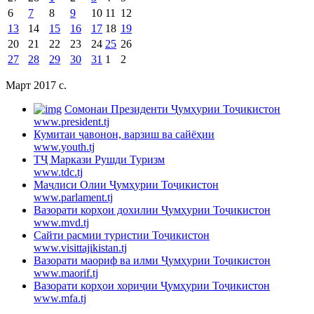
6
7
8
9
10
11
12
13
14
15
16
17
18
19
20
21
22
23
24
25
26
27
28
29
30
31
1
2
Март 2017 c.
Cомонаи Президенти Ҷумҳурии Тоҷикистон
www.president.tj
Кумитаи ҷавонон, варзиш ва сайёҳии
www.youth.tj
ТҶ Маркази Рушди Туризм
www.tdc.tj
Маҷлиси Олии Ҷумҳурии Тоҷикистон
www.parlament.tj
Вазорати корҳои дохилии Ҷумҳурии Тоҷикистон
www.mvd.tj
Сайти расмии туристии Тоҷикистон
www.visittajikistan.tj
Вазорати маориф ва илми Ҷумҳурии Тоҷикистон
www.maorif.tj
Вазорати корҳои хориҷии Ҷумҳурии Тоҷикистон
www.mfa.tj