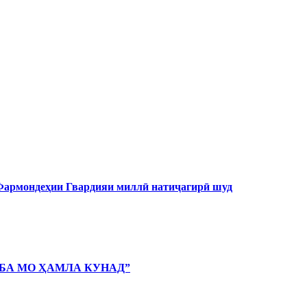
 Фармондеҳии Гвардияи миллӣ натиҷагирӣ шуд
 БА МО ҲАМЛА КУНАД”