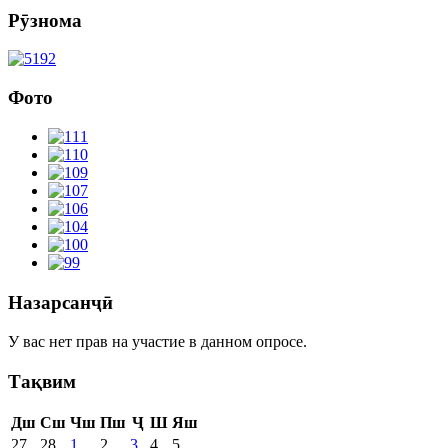
Рӯзнома
Фото
Назарсанҷӣ
У вас нет прав на участие в данном опросе.
Тақвим
Дш
Сш
Чш
Пш
Ҷ
Ш
Яш
27
28
1
2
3
4
5