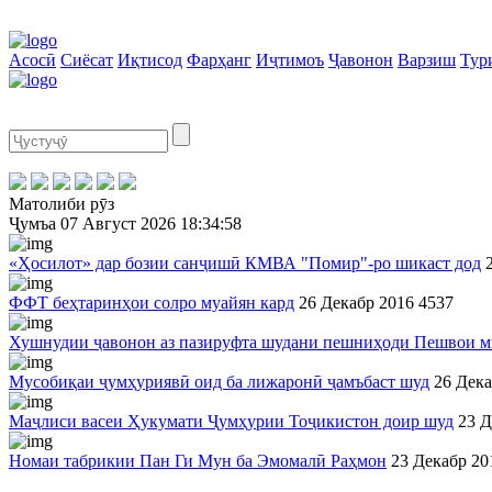
Асосӣ
Сиёсат
Иқтисод
Фарҳанг
Иҷтимоъ
Ҷавонон
Варзиш
Тур
Матолиби рӯз
Ҷумъа
07 Август 2026
18:34:59
«Ҳосилот» дар бозии санҷишӣ КМВА "Помир"-ро шикаст дод
ФФТ беҳтаринҳои солро муайян кард
26 Декабр 2016
4537
Хушнудии ҷавонон аз пазируфта шудани пешниҳоди Пешвои 
Мусобиқаи ҷумҳуриявӣ оид ба лижаронӣ ҷамъбаст шуд
26 Дека
Маҷлиси васеи Ҳукумати Ҷумҳурии Тоҷикистон доир шуд
23 Д
Номаи табрикии Пан Ги Мун ба Эмомалӣ Раҳмон
23 Декабр 20