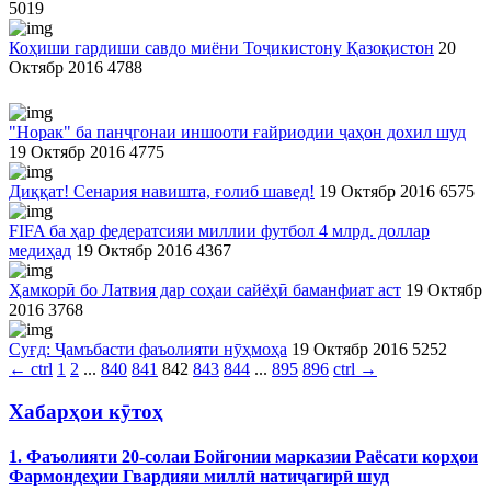
5019
Коҳиши гардиши савдо миёни Тоҷикистону Қазоқистон
20
Октябр 2016
4788
"Норак" ба панҷгонаи иншооти ғайриодии ҷаҳон дохил шуд
19 Октябр 2016
4775
Диққат! Сенария навишта, ғолиб шавед!
19 Октябр 2016
6575
FIFA ба ҳар федератсияи миллии футбол 4 млрд. доллар
медиҳад
19 Октябр 2016
4367
Ҳамкорӣ бо Латвия дар соҳаи сайёҳӣ баманфиат аст
19 Октябр
2016
3768
Суғд: Ҷамъбасти фаъолияти нӯҳмоҳа
19 Октябр 2016
5252
←
ctrl
1
2
...
840
841
842
843
844
...
895
896
ctrl
→
Хабарҳои кӯтоҳ
1. Фаъолияти 20-солаи Бойгонии марказии Раёсати корҳои
Фармондеҳии Гвардияи миллӣ натиҷагирӣ шуд