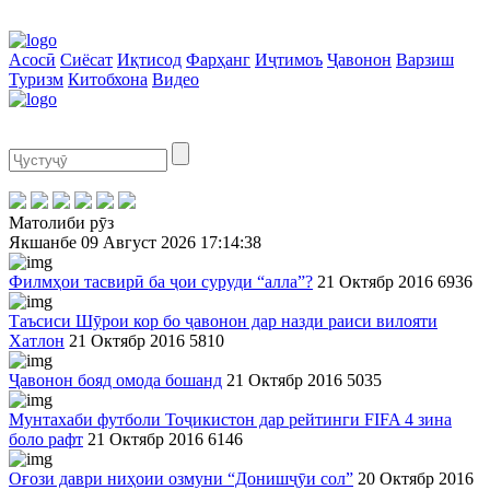
Асосӣ
Сиёсат
Иқтисод
Фарҳанг
Иҷтимоъ
Ҷавонон
Варзиш
Туризм
Китобхона
Видео
Матолиби рӯз
Якшанбе
09 Август 2026
17:14:38
Филмҳои тасвирӣ ба ҷои суруди “алла”?
21 Октябр 2016
6936
Таъсиси Шӯрои кор бо ҷавонон дар назди раиси вилояти
Хатлон
21 Октябр 2016
5810
Ҷавонон бояд омода бошанд
21 Октябр 2016
5035
Мунтахаби футболи Тоҷикистон дар рейтинги FIFA 4 зина
боло рафт
21 Октябр 2016
6146
Оғози даври ниҳоии озмуни “Донишҷӯи сол”
20 Октябр 2016