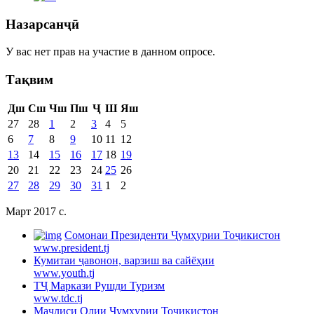
Назарсанҷӣ
У вас нет прав на участие в данном опросе.
Тақвим
Дш
Сш
Чш
Пш
Ҷ
Ш
Яш
27
28
1
2
3
4
5
6
7
8
9
10
11
12
13
14
15
16
17
18
19
20
21
22
23
24
25
26
27
28
29
30
31
1
2
Март 2017 c.
Cомонаи Президенти Ҷумҳурии Тоҷикистон
www.president.tj
Кумитаи ҷавонон, варзиш ва сайёҳии
www.youth.tj
ТҶ Маркази Рушди Туризм
www.tdc.tj
Маҷлиси Олии Ҷумҳурии Тоҷикистон