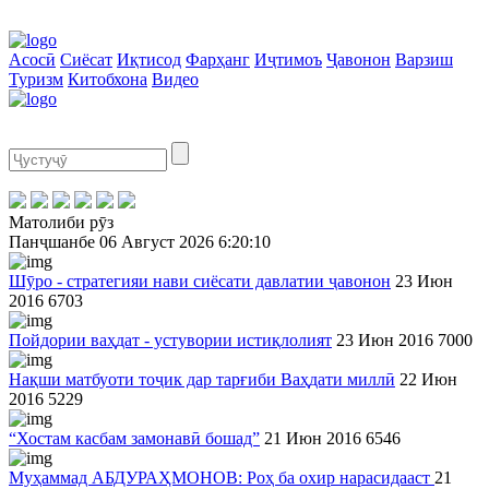
Асосӣ
Сиёсат
Иқтисод
Фарҳанг
Иҷтимоъ
Ҷавонон
Варзиш
Туризм
Китобхона
Видео
Матолиби рӯз
Панҷшанбе
06 Август 2026
6:20:10
Шӯро - стратегияи нави сиёсати давлатии ҷавонон
23 Июн
2016
6703
Пойдории ваҳдат - устувории истиқлолият
23 Июн 2016
7000
Нақши матбуоти тоҷик дар тарғиби Ваҳдати миллӣ
22 Июн
2016
5229
“Хостам касбам замонавӣ бошад”
21 Июн 2016
6546
Муҳаммад АБДУРАҲМОНОВ: Роҳ ба охир нарасидааст
21