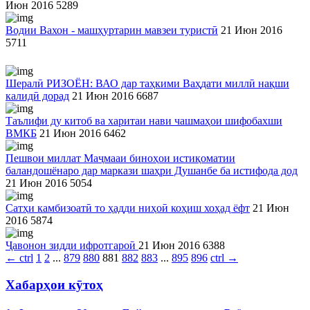
Июн 2016
5289
Водии Вахон - машҳуртарин мавзеи туристӣ
21 Июн 2016
5711
Шералӣ РИЗОЁН: ВАО дар таҳкими Ваҳдати миллӣ нақши
калидӣ дорад
21 Июн 2016
6687
Таълифи ду китоб ва харитаи нави чашмаҳои шифобахши
ВМКБ
21 Июн 2016
6462
Пешвои миллат Маҷмааи биноҳои истиқоматии
баландошёнаро дар маркази шаҳри Душанбе ба истифода дод
21 Июн 2016
5054
Сатҳи камбизоатӣ то ҳадди ниҳоӣ коҳиш хоҳад ёфт
21 Июн
2016
5874
Ҷавонон зидди ифротгароӣ
21 Июн 2016
6388
←
ctrl
1
2
...
879
880
881
882
883
...
895
896
ctrl
→
Хабарҳои кӯтоҳ