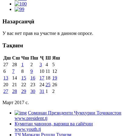
Назарсанҷӣ
У вас нет прав на участие в данном опросе.
Тақвим
Дш
Сш
Чш
Пш
Ҷ
Ш
Яш
27
28
1
2
3
4
5
6
7
8
9
10
11
12
13
14
15
16
17
18
19
20
21
22
23
24
25
26
27
28
29
30
31
1
2
Март 2017 c.
Cомонаи Президенти Ҷумҳурии Тоҷикистон
www.president.tj
Кумитаи ҷавонон, варзиш ва сайёҳии
www.youth.tj
ТҶ Маркази Рушди Туризм