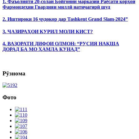
1. Фаъолияти 20-солаи Бойгонии марказии Раёсати корҳои
Фармондеҳии Гвардияи миллӣ натиҷагирӣ шуд
2. Иштироки 16 ҷудокор дар Tashkent Grand Slam-2024”
3. ҶАЗИРАҲОИ КУРИЛ МОЛИ КИСТ?
4. ВАЗОРАТИ ДИФОИ ОЛМОН: “РУСИЯ НАҚША
ДОРАД БА МО ҲАМЛА КУНАД”
Рӯзнома
Фото