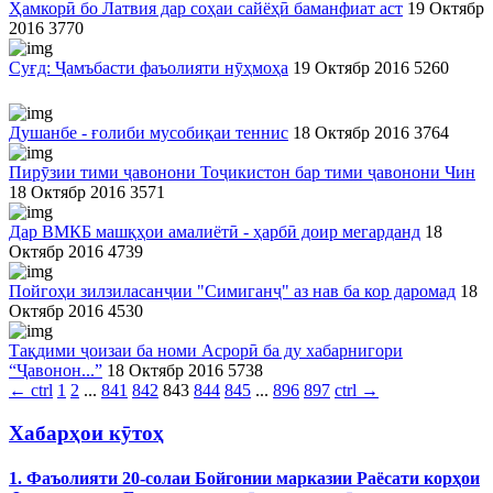
Ҳамкорӣ бо Латвия дар соҳаи сайёҳӣ баманфиат аст
19 Октябр
2016
3770
Суғд: Ҷамъбасти фаъолияти нӯҳмоҳа
19 Октябр 2016
5260
Душанбе - ғолиби мусобиқаи теннис
18 Октябр 2016
3764
Пирӯзии тими ҷавонони Тоҷикистон бар тими ҷавонони Чин
18 Октябр 2016
3571
Дар ВМКБ машқҳои амалиётӣ - ҳарбӣ доир мегарданд
18
Октябр 2016
4739
Пойгоҳи зилзиласанҷии "Симиганҷ" аз нав ба кор даромад
18
Октябр 2016
4530
Тақдими ҷоизаи ба номи Асрорӣ ба ду хабарнигори
“Ҷавонон...”
18 Октябр 2016
5738
←
ctrl
1
2
...
841
842
843
844
845
...
896
897
ctrl
→
Хабарҳои кӯтоҳ
1. Фаъолияти 20-солаи Бойгонии марказии Раёсати корҳои