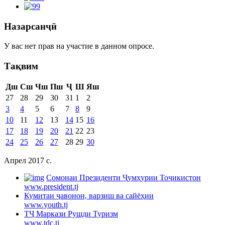
Назарсанҷӣ
У вас нет прав на участие в данном опросе.
Тақвим
Дш
Сш
Чш
Пш
Ҷ
Ш
Яш
27
28
29
30
31
1
2
3
4
5
6
7
8
9
10
11
12
13
14
15
16
17
18
19
20
21
22
23
24
25
26
27
28
29
30
Апрел 2017 c.
Cомонаи Президенти Ҷумҳурии Тоҷикистон
www.president.tj
Кумитаи ҷавонон, варзиш ва сайёҳии
www.youth.tj
ТҶ Маркази Рушди Туризм
www.tdc.tj