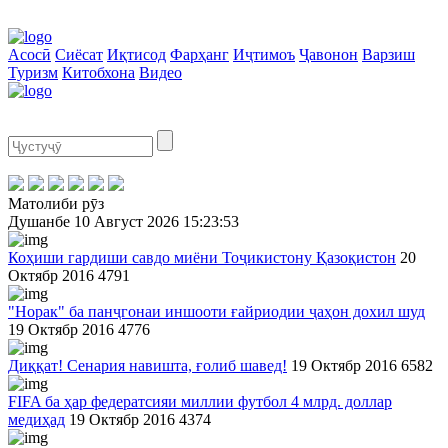
Асосӣ
Сиёсат
Иқтисод
Фарҳанг
Иҷтимоъ
Ҷавонон
Варзиш
Туризм
Китобхона
Видео
Матолиби рӯз
Душанбе
10 Август 2026
15:23:53
Коҳиши гардиши савдо миёни Тоҷикистону Қазоқистон
20
Октябр 2016
4791
"Норак" ба панҷгонаи иншооти ғайриодии ҷаҳон дохил шуд
19 Октябр 2016
4776
Диққат! Сенария навишта, ғолиб шавед!
19 Октябр 2016
6582
FIFA ба ҳар федератсияи миллии футбол 4 млрд. доллар
медиҳад
19 Октябр 2016
4374