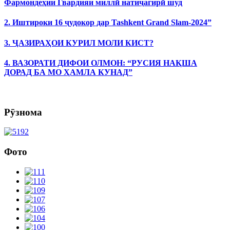
Фармондеҳии Гвардияи миллӣ натиҷагирӣ шуд
2. Иштироки 16 ҷудокор дар Tashkent Grand Slam-2024”
3. ҶАЗИРАҲОИ КУРИЛ МОЛИ КИСТ?
4. ВАЗОРАТИ ДИФОИ ОЛМОН: “РУСИЯ НАҚША
ДОРАД БА МО ҲАМЛА КУНАД”
Рӯзнома
Фото