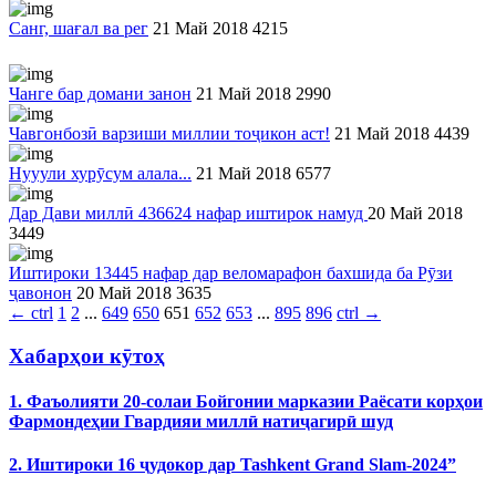
Санг, шағал ва рег
21 Май 2018
4215
Чанге бар домани занон
21 Май 2018
2990
Чавгонбозӣ варзиши миллии тоҷикон аст!
21 Май 2018
4439
Нууули хурӯсум алала...
21 Май 2018
6577
Дар Дави миллӣ 436624 нафар иштирок намуд
20 Май 2018
3449
Иштироки 13445 нафар дар веломарафон бахшида ба Рӯзи
ҷавонон
20 Май 2018
3635
←
ctrl
1
2
...
649
650
651
652
653
...
895
896
ctrl
→
Хабарҳои кӯтоҳ
1. Фаъолияти 20-солаи Бойгонии марказии Раёсати корҳои
Фармондеҳии Гвардияи миллӣ натиҷагирӣ шуд
2. Иштироки 16 ҷудокор дар Tashkent Grand Slam-2024”