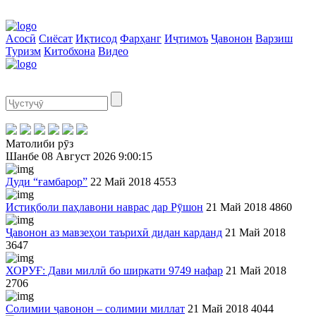
Асосӣ
Сиёсат
Иқтисод
Фарҳанг
Иҷтимоъ
Ҷавонон
Варзиш
Туризм
Китобхона
Видео
Матолиби рӯз
Шанбе
08 Август 2026
9:00:15
Дуди “ғамбарор”
22 Май 2018
4553
Истиқболи паҳлавони наврас дар Рӯшон
21 Май 2018
4860
Ҷавонон аз мавзеҳои таърихӣ дидан карданд
21 Май 2018
3647
ХОРУҒ: Дави миллӣ бо ширкати 9749 нафар
21 Май 2018
2706
Солимии ҷавонон – солимии миллат
21 Май 2018
4044