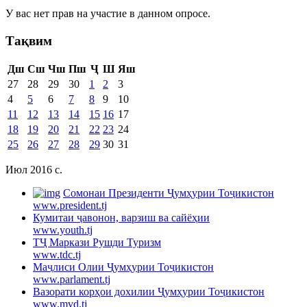
У вас нет прав на участие в данном опросе.
Тақвим
Дш
Сш
Чш
Пш
Ҷ
Ш
Яш
27
28
29
30
1
2
3
4
5
6
7
8
9
10
11
12
13
14
15
16
17
18
19
20
21
22
23
24
25
26
27
28
29
30
31
Июл 2016 c.
Cомонаи Президенти Ҷумҳурии Тоҷикистон
www.president.tj
Кумитаи ҷавонон, варзиш ва сайёҳии
www.youth.tj
ТҶ Маркази Рушди Туризм
www.tdc.tj
Маҷлиси Олии Ҷумҳурии Тоҷикистон
www.parlament.tj
Вазорати корҳои дохилии Ҷумҳурии Тоҷикистон
www.mvd.tj