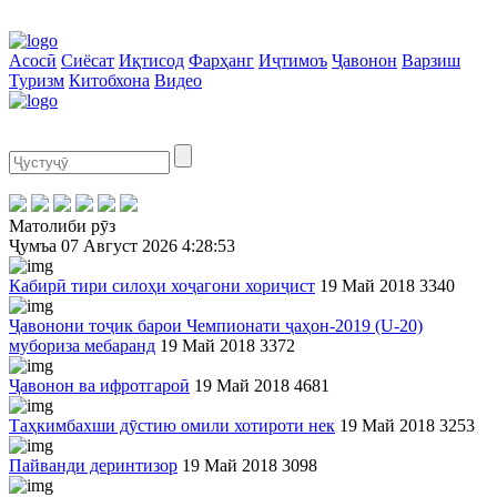
Асосӣ
Сиёсат
Иқтисод
Фарҳанг
Иҷтимоъ
Ҷавонон
Варзиш
Туризм
Китобхона
Видео
Матолиби рӯз
Ҷумъа
07 Август 2026
4:28:53
Кабирӣ тири силоҳи хоҷагони хориҷист
19 Май 2018
3340
Ҷавонони тоҷик барои Чемпионати ҷаҳон-2019 (U-20)
мубориза мебаранд
19 Май 2018
3372
Ҷавонон ва ифротгароӣ
19 Май 2018
4681
Таҳкимбахши дӯстию омили хотироти нек
19 Май 2018
3253
Пайванди деринтизор
19 Май 2018
3098