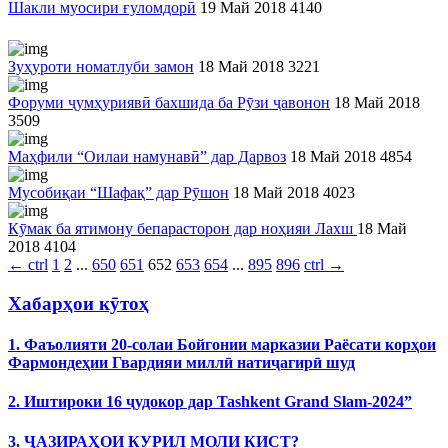
Шакли муосири ғуломдорӣ
19 Май 2018
4140
Зуҳуроти номатлуби замон
18 Май 2018
3221
Форуми ҷумҳуриявӣ бахшида ба Рӯзи ҷавонон
18 Май 2018
3509
Маҳфили “Оилаи намунавӣ” дар Дарвоз
18 Май 2018
4854
Мусобиқаи “Шафақ” дар Рӯшон
18 Май 2018
4023
Кӯмак ба ятимону бепарасторон дар ноҳияи Лахш
18 Май
2018
4104
←
ctrl
1
2
...
650
651
652
653
654
...
895
896
ctrl
→
Хабарҳои кӯтоҳ
1. Фаъолияти 20-солаи Бойгонии марказии Раёсати корҳои
Фармондеҳии Гвардияи миллӣ натиҷагирӣ шуд
2. Иштироки 16 ҷудокор дар Tashkent Grand Slam-2024”
3. ҶАЗИРАҲОИ КУРИЛ МОЛИ КИСТ?