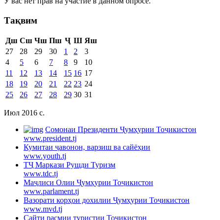
У вас нет прав на участие в данном опросе.
Тақвим
Дш
Сш
Чш
Пш
Ҷ
Ш
Яш
27
28
29
30
1
2
3
4
5
6
7
8
9
10
11
12
13
14
15
16
17
18
19
20
21
22
23
24
25
26
27
28
29
30
31
Июл 2016 c.
Cомонаи Президенти Ҷумҳурии Тоҷикистон
www.president.tj
Кумитаи ҷавонон, варзиш ва сайёҳии
www.youth.tj
ТҶ Маркази Рушди Туризм
www.tdc.tj
Маҷлиси Олии Ҷумҳурии Тоҷикистон
www.parlament.tj
Вазорати корҳои дохилии Ҷумҳурии Тоҷикистон
www.mvd.tj
Сайти расмии туристии Тоҷикистон