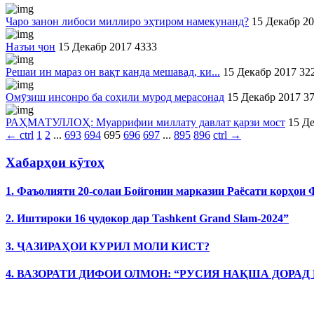
Чаро занон либоси миллиро эҳтиром намекунанд?
15 Декабр 2
Назъи ҷон
15 Декабр 2017
4333
Решаи ин мараз он вақт канда мешавад, ки...
15 Декабр 2017
32
Омӯзиш инсонро ба соҳили мурод мерасонад
15 Декабр 2017
3
РАҲМАТУЛЛОҲ: Муаррифии миллату давлат қарзи мост
15 Д
←
ctrl
1
2
...
693
694
695
696
697
...
895
896
ctrl
→
Хабарҳои кӯтоҳ
1. Фаъолияти 20-солаи Бойгонии марказии Раёсати корҳои
2. Иштироки 16 ҷудокор дар Tashkent Grand Slam-2024”
3. ҶАЗИРАҲОИ КУРИЛ МОЛИ КИСТ?
4. ВАЗОРАТИ ДИФОИ ОЛМОН: “РУСИЯ НАҚША ДОРАД