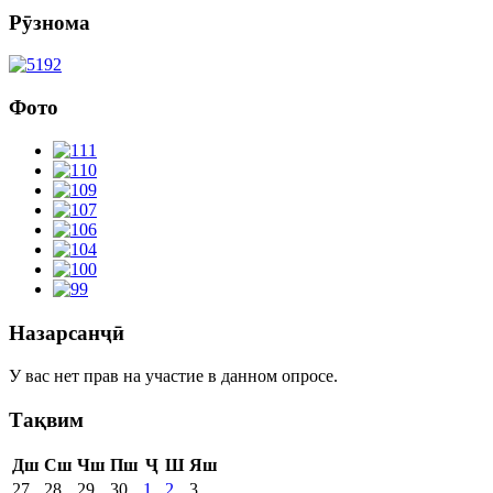
Рӯзнома
Фото
Назарсанҷӣ
У вас нет прав на участие в данном опросе.
Тақвим
Дш
Сш
Чш
Пш
Ҷ
Ш
Яш
27
28
29
30
1
2
3