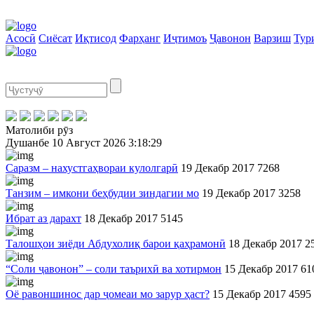
Асосӣ
Сиёсат
Иқтисод
Фарҳанг
Иҷтимоъ
Ҷавонон
Варзиш
Тур
Матолиби рӯз
Душанбе
10 Август 2026
3:18:30
Саразм – нахустгаҳвораи кулолгарӣ
19 Декабр 2017
7268
Танзим – имкони беҳбудии зиндагии мо
19 Декабр 2017
3258
Ибрат аз дарахт
18 Декабр 2017
5145
Талошҳои зиёди Абдухолиқ барои қаҳрамонӣ
18 Декабр 2017
2
“Соли ҷавонон” – соли таърихӣ ва хотирмон
15 Декабр 2017
61
Оё равоншинос дар ҷомеаи мо зарур ҳаст?
15 Декабр 2017
4595