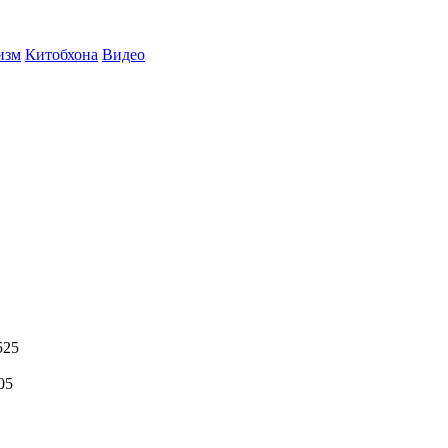
изм
Китобхона
Видео
525
05