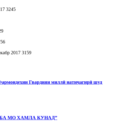
017
3245
29
756
екабр 2017
3159
 Фармондеҳии Гвардияи миллӣ натиҷагирӣ шуд
 БА МО ҲАМЛА КУНАД”