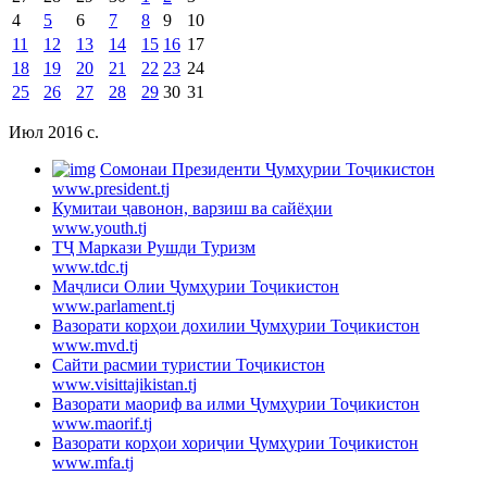
4
5
6
7
8
9
10
11
12
13
14
15
16
17
18
19
20
21
22
23
24
25
26
27
28
29
30
31
Июл 2016 c.
Cомонаи Президенти Ҷумҳурии Тоҷикистон
www.president.tj
Кумитаи ҷавонон, варзиш ва сайёҳии
www.youth.tj
ТҶ Маркази Рушди Туризм
www.tdc.tj
Маҷлиси Олии Ҷумҳурии Тоҷикистон
www.parlament.tj
Вазорати корҳои дохилии Ҷумҳурии Тоҷикистон
www.mvd.tj
Сайти расмии туристии Тоҷикистон
www.visittajikistan.tj
Вазорати маориф ва илми Ҷумҳурии Тоҷикистон
www.maorif.tj
Вазорати корҳои хориҷии Ҷумҳурии Тоҷикистон
www.mfa.tj