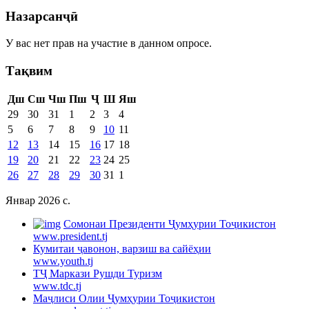
Назарсанҷӣ
У вас нет прав на участие в данном опросе.
Тақвим
Дш
Сш
Чш
Пш
Ҷ
Ш
Яш
29
30
31
1
2
3
4
5
6
7
8
9
10
11
12
13
14
15
16
17
18
19
20
21
22
23
24
25
26
27
28
29
30
31
1
Январ 2026 c.
Cомонаи Президенти Ҷумҳурии Тоҷикистон
www.president.tj
Кумитаи ҷавонон, варзиш ва сайёҳии
www.youth.tj
ТҶ Маркази Рушди Туризм
www.tdc.tj
Маҷлиси Олии Ҷумҳурии Тоҷикистон