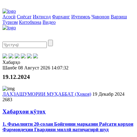
Асосӣ
Сиёсат
Иқтисод
Фарҳанг
Иҷтимоъ
Ҷавонон
Варзиш
Туризм
Китобхона
Видео
Хабарҳо
Шанбе
08 Август 2026
14:07:32
19.12.2024
ЛАҲЗАШУМОРИИ МУҲАББАТ (Ҳикоя)
19 Декабр 2024
2683
Хабарҳои кӯтоҳ
1. Фаъолияти 20-солаи Бойгонии марказии Раёсати корҳои
Фармондеҳии Гвардияи миллӣ натиҷагирӣ шуд