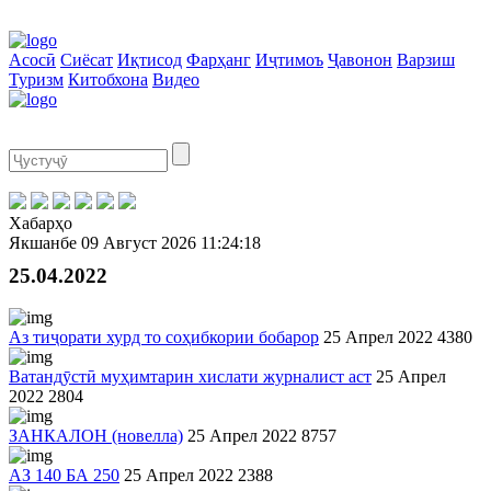
Асосӣ
Сиёсат
Иқтисод
Фарҳанг
Иҷтимоъ
Ҷавонон
Варзиш
Туризм
Китобхона
Видео
Хабарҳо
Якшанбе
09 Август 2026
11:24:18
25.04.2022
Аз тиҷорати хурд то соҳибкории бобарор
25 Апрел 2022
4380
Ватандӯстӣ муҳимтарин хислати журналист аст
25 Апрел
2022
2804
ЗАНКАЛОН (новелла)
25 Апрел 2022
8757
АЗ 140 БА 250
25 Апрел 2022
2388