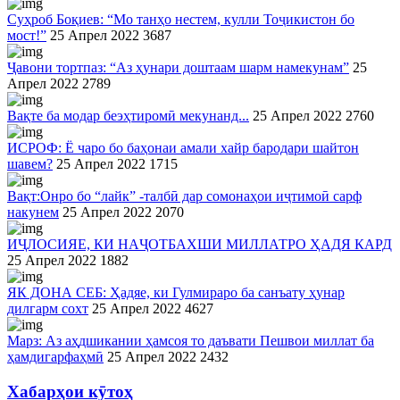
Суҳроб Боқиев: “Мо танҳо нестем, кулли Тоҷикистон бо
мост!”
25 Апрел 2022
3687
Ҷавони тортпаз: “Аз ҳунари доштаам шарм намекунам”
25
Апрел 2022
2789
Вақте ба модар беэҳтиромӣ мекунанд...
25 Апрел 2022
2760
ИСРОФ: Ё чаро бо баҳонаи амали хайр бародари шайтон
шавем?
25 Апрел 2022
1715
Вақт:Онро бо “лайк” -талбӣ дар сомонаҳои иҷтимоӣ сарф
накунем
25 Апрел 2022
2070
ИҶЛОСИЯЕ, КИ НАҶОТБАХШИ МИЛЛАТРО ҲАДЯ КАРД
25 Апрел 2022
1882
ЯК ДОНА СЕБ: Ҳадяе, ки Гулмираро ба санъату ҳунар
дилгарм сохт
25 Апрел 2022
4627
Марз: Аз аҳдшикании ҳамсоя то даъвати Пешвои миллат ба
ҳамдигарфаҳмӣ
25 Апрел 2022
2432
Хабарҳои кӯтоҳ