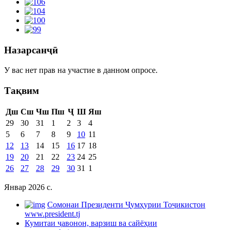
Назарсанҷӣ
У вас нет прав на участие в данном опросе.
Тақвим
Дш
Сш
Чш
Пш
Ҷ
Ш
Яш
29
30
31
1
2
3
4
5
6
7
8
9
10
11
12
13
14
15
16
17
18
19
20
21
22
23
24
25
26
27
28
29
30
31
1
Январ 2026 c.
Cомонаи Президенти Ҷумҳурии Тоҷикистон
www.president.tj
Кумитаи ҷавонон, варзиш ва сайёҳии