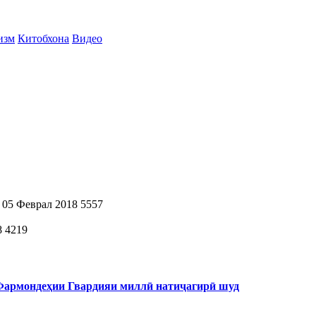
изм
Китобхона
Видео
05 Феврал 2018
5557
8
4219
 Фармондеҳии Гвардияи миллӣ натиҷагирӣ шуд