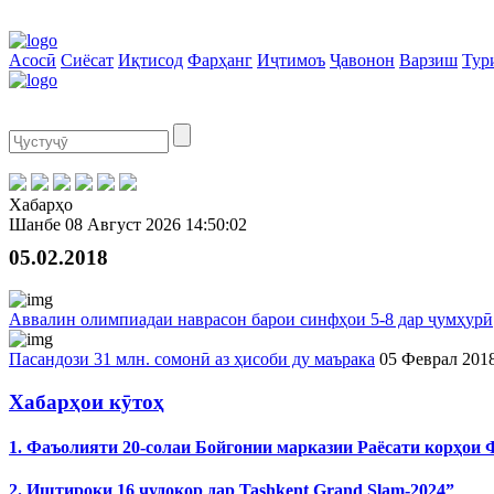
Асосӣ
Сиёсат
Иқтисод
Фарҳанг
Иҷтимоъ
Ҷавонон
Варзиш
Тур
Хабарҳо
Шанбе
08 Август 2026
14:50:02
05.02.2018
Аввалин олимпиадаи наврасон барои синфҳои 5-8 дар ҷумҳурӣ
Пасандози 31 млн. сомонӣ аз ҳисоби ду маърака
05 Феврал 201
Хабарҳои кӯтоҳ
1. Фаъолияти 20-солаи Бойгонии марказии Раёсати корҳои
2. Иштироки 16 ҷудокор дар Tashkent Grand Slam-2024”