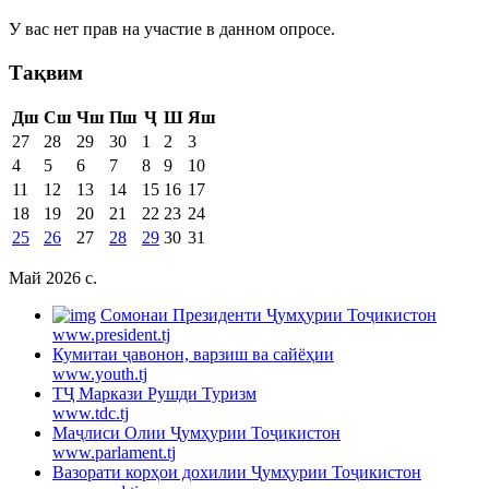
У вас нет прав на участие в данном опросе.
Тақвим
Дш
Сш
Чш
Пш
Ҷ
Ш
Яш
27
28
29
30
1
2
3
4
5
6
7
8
9
10
11
12
13
14
15
16
17
18
19
20
21
22
23
24
25
26
27
28
29
30
31
Май 2026 c.
Cомонаи Президенти Ҷумҳурии Тоҷикистон
www.president.tj
Кумитаи ҷавонон, варзиш ва сайёҳии
www.youth.tj
ТҶ Маркази Рушди Туризм
www.tdc.tj
Маҷлиси Олии Ҷумҳурии Тоҷикистон
www.parlament.tj
Вазорати корҳои дохилии Ҷумҳурии Тоҷикистон