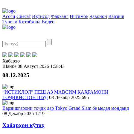
Асосӣ
Сиёсат
Иқтисод
Фарҳанг
Иҷтимоъ
Ҷавонон
Варзиш
Туризм
Китобхона
Видео
Хабарҳо
Шанбе
08 Август 2026
1:58:43
08.12.2025
“ИСТИҚЛОЛ” ПЕШ АЗ МАВСИМ ҚАҲРАМОНИ
ТОҶИКИСТОН ШУД
08 Декабр 2025
695
Варзишгарони тоҷик дар Tokyo Grand Slam бе медал монданд
08 Декабр 2025
1219
Хабарҳои кӯтоҳ