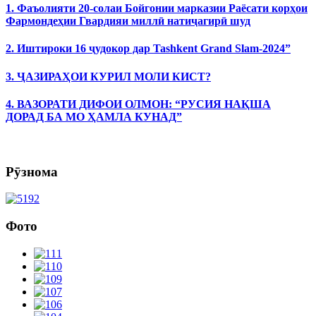
1. Фаъолияти 20-солаи Бойгонии марказии Раёсати корҳои
Фармондеҳии Гвардияи миллӣ натиҷагирӣ шуд
2. Иштироки 16 ҷудокор дар Tashkent Grand Slam-2024”
3. ҶАЗИРАҲОИ КУРИЛ МОЛИ КИСТ?
4. ВАЗОРАТИ ДИФОИ ОЛМОН: “РУСИЯ НАҚША
ДОРАД БА МО ҲАМЛА КУНАД”
Рӯзнома
Фото