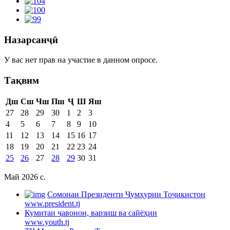
Назарсанҷӣ
У вас нет прав на участие в данном опросе.
Тақвим
Дш
Сш
Чш
Пш
Ҷ
Ш
Яш
27
28
29
30
1
2
3
4
5
6
7
8
9
10
11
12
13
14
15
16
17
18
19
20
21
22
23
24
25
26
27
28
29
30
31
Май 2026 c.
Cомонаи Президенти Ҷумҳурии Тоҷикистон
www.president.tj
Кумитаи ҷавонон, варзиш ва сайёҳии
www.youth.tj