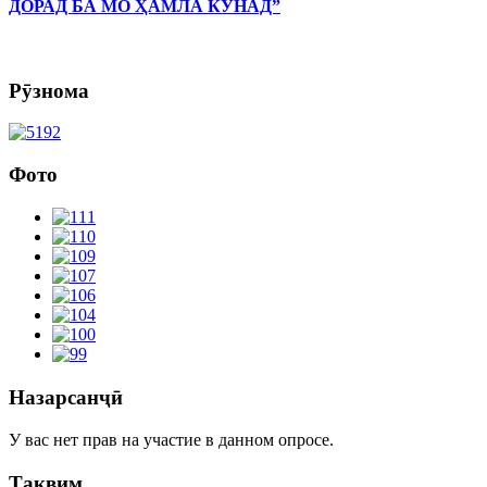
ДОРАД БА МО ҲАМЛА КУНАД”
Рӯзнома
Фото
Назарсанҷӣ
У вас нет прав на участие в данном опросе.
Тақвим