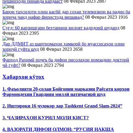
пешниҳоди бинанда кардааст
08 Феврал 2023
2887
Барои таҳсилоти олии касбӣ дар соҳаи телевизион ва радио ба
хориҷа чанд нафар фиристода мешавад?
08 Феврал 2023
1916
Суғд: 60 варзишгари беҳтарини вилоят қадрдонӣ шуданд
08
Феврал 2023
2395
Дар ДДМИТ аз шартномаҳои ҳамкорӣ бо муассисаҳои олии
хориҷӣ гуфта шуд
08 Феврал 2023
2658
Фарҳод Раҳимӣ роҷеъ ба дифои рисолаҳои номзадию докторӣ
чӣ гуфт?
08 Феврал 2023
2794
Хабарҳои кӯтоҳ
1. Фаъолияти 20-солаи Бойгонии марказии Раёсати корҳои
Фармондеҳии Гвардияи миллӣ натиҷагирӣ шуд
2. Иштироки 16 ҷудокор дар Tashkent Grand Slam-2024”
3. ҶАЗИРАҲОИ КУРИЛ МОЛИ КИСТ?
4. ВАЗОРАТИ ДИФОИ ОЛМОН: “РУСИЯ НАҚША