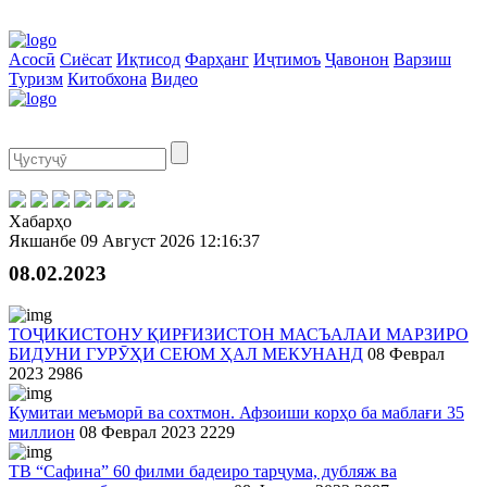
Асосӣ
Сиёсат
Иқтисод
Фарҳанг
Иҷтимоъ
Ҷавонон
Варзиш
Туризм
Китобхона
Видео
Хабарҳо
Якшанбе
09 Август 2026
12:16:37
08.02.2023
ТОҶИКИСТОНУ ҚИРҒИЗИСТОН МАСЪАЛАИ МАРЗИРО
БИДУНИ ГУРӮҲИ СЕЮМ ҲАЛ МЕКУНАНД
08 Феврал
2023
2986
Кумитаи меъморӣ ва сохтмон. Афзоиши корҳо ба маблағи 35
миллион
08 Феврал 2023
2229
ТВ “Сафина” 60 филми бадеиро тарҷума, дубляж ва