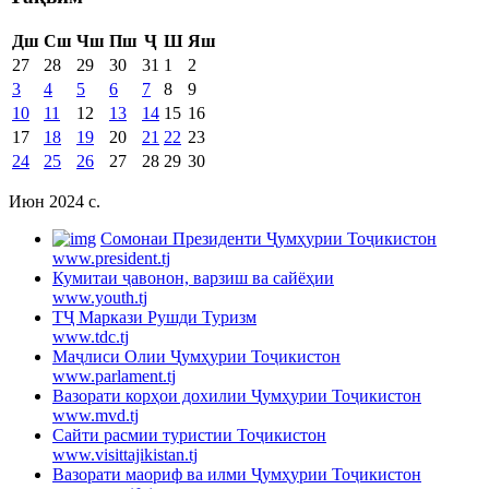
Дш
Сш
Чш
Пш
Ҷ
Ш
Яш
27
28
29
30
31
1
2
3
4
5
6
7
8
9
10
11
12
13
14
15
16
17
18
19
20
21
22
23
24
25
26
27
28
29
30
Июн 2024 c.
Cомонаи Президенти Ҷумҳурии Тоҷикистон
www.president.tj
Кумитаи ҷавонон, варзиш ва сайёҳии
www.youth.tj
ТҶ Маркази Рушди Туризм
www.tdc.tj
Маҷлиси Олии Ҷумҳурии Тоҷикистон
www.parlament.tj
Вазорати корҳои дохилии Ҷумҳурии Тоҷикистон
www.mvd.tj
Сайти расмии туристии Тоҷикистон
www.visittajikistan.tj
Вазорати маориф ва илми Ҷумҳурии Тоҷикистон