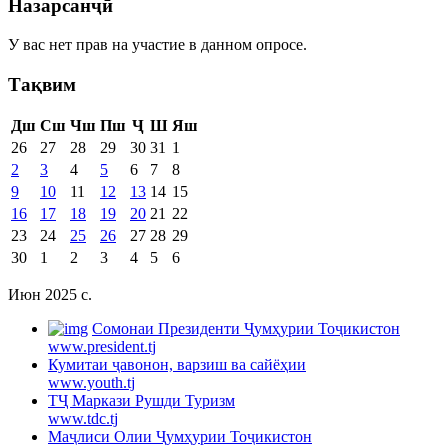
Назарсанҷӣ
У вас нет прав на участие в данном опросе.
Тақвим
Дш
Сш
Чш
Пш
Ҷ
Ш
Яш
26
27
28
29
30
31
1
2
3
4
5
6
7
8
9
10
11
12
13
14
15
16
17
18
19
20
21
22
23
24
25
26
27
28
29
30
1
2
3
4
5
6
Июн 2025 c.
Cомонаи Президенти Ҷумҳурии Тоҷикистон
www.president.tj
Кумитаи ҷавонон, варзиш ва сайёҳии
www.youth.tj
ТҶ Маркази Рушди Туризм
www.tdc.tj
Маҷлиси Олии Ҷумҳурии Тоҷикистон