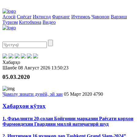
Асосӣ
Сиёсат
Иқтисод
Фарҳанг
Иҷтимоъ
Ҷавонон
Варзиш
Туризм
Китобхона
Видео
Хабарҳо
Шанбе
08 Август 2026
13:50:23
05.03.2020
Ҷамолу зинати дунёӣ, эй зан
05 Март 2020
4790
Хабарҳои кӯтоҳ
1. Фаъолияти 20-солаи Бойгонии марказии Раёсати корҳои
Фармондеҳии Гвардияи миллӣ натиҷагирӣ шуд
2. Иштироки 16 ҷудокор дар Tashkent Grand Slam-2024”