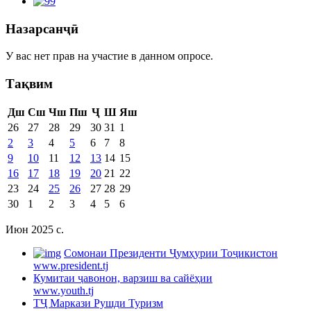
Назарсанҷӣ
У вас нет прав на участие в данном опросе.
Тақвим
Дш
Сш
Чш
Пш
Ҷ
Ш
Яш
26
27
28
29
30
31
1
2
3
4
5
6
7
8
9
10
11
12
13
14
15
16
17
18
19
20
21
22
23
24
25
26
27
28
29
30
1
2
3
4
5
6
Июн 2025 c.
Cомонаи Президенти Ҷумҳурии Тоҷикистон
www.president.tj
Кумитаи ҷавонон, варзиш ва сайёҳии
www.youth.tj
ТҶ Маркази Рушди Туризм