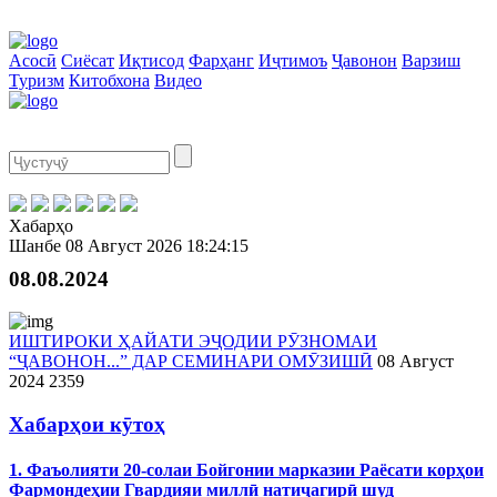
Асосӣ
Сиёсат
Иқтисод
Фарҳанг
Иҷтимоъ
Ҷавонон
Варзиш
Туризм
Китобхона
Видео
Хабарҳо
Шанбе
08 Август 2026
18:24:15
08.08.2024
ИШТИРОКИ ҲАЙАТИ ЭҶОДИИ РӮЗНОМАИ
“ҶАВОНОН...” ДАР СЕМИНАРИ ОМӮЗИШӢ
08 Август
2024
2359
Хабарҳои кӯтоҳ
1. Фаъолияти 20-солаи Бойгонии марказии Раёсати корҳои
Фармондеҳии Гвардияи миллӣ натиҷагирӣ шуд