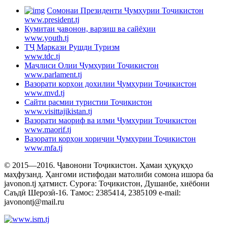
Cомонаи Президенти Ҷумҳурии Тоҷикистон
www.president.tj
Кумитаи ҷавонон, варзиш ва сайёҳии
www.youth.tj
ТҶ Маркази Рушди Туризм
www.tdc.tj
Маҷлиси Олии Ҷумҳурии Тоҷикистон
www.parlament.tj
Вазорати корҳои дохилии Ҷумҳурии Тоҷикистон
www.mvd.tj
Сайти расмии туристии Тоҷикистон
www.visittajikistan.tj
Вазорати маориф ва илми Ҷумҳурии Тоҷикистон
www.maorif.tj
Вазорати корҳои хориҷии Ҷумҳурии Тоҷикистон
www.mfa.tj
© 2015—2016. Ҷавонони Тоҷикистон. Ҳамаи ҳуқуқҳо
маҳфузанд. Ҳангоми истифодаи матолиби сомона ишора ба
javonon.tj ҳатмист. Суроға: Тоҷикистон, Душанбе, хиёбони
Саъдӣ Шерозӣ-16. Тамос: 2385414, 2385109 e-mail:
javonontj@mail.ru