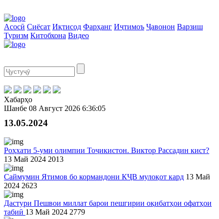
Асосӣ
Сиёсат
Иқтисод
Фарҳанг
Иҷтимоъ
Ҷавонон
Варзиш
Туризм
Китобхона
Видео
Хабарҳо
Шанбе
08 Август 2026
6:36:05
13.05.2024
Роҳхати 5-уми олимпии Тоҷикистон. Виктор Рассадин кист?
13 Май 2024
2013
Саймумин Ятимов бо кормандони КҶВ мулоқот кард
13 Май
2024
2623
Дастури Пешвои миллат барои пешгирии оқибатҳои офатҳои
табиӣ
13 Май 2024
2779