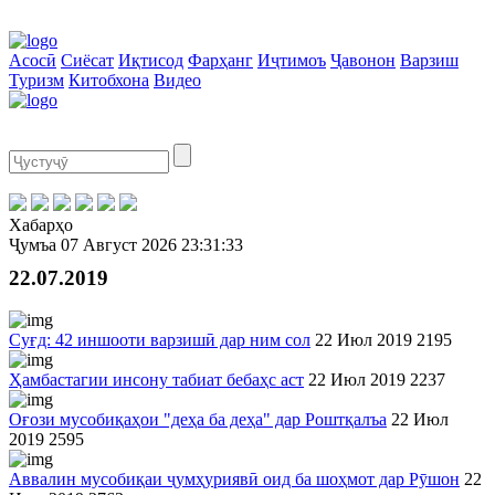
Асосӣ
Сиёсат
Иқтисод
Фарҳанг
Иҷтимоъ
Ҷавонон
Варзиш
Туризм
Китобхона
Видео
Хабарҳо
Ҷумъа
07 Август 2026
23:31:33
22.07.2019
Суғд: 42 иншооти варзишӣ дар ним сол
22 Июл 2019
2195
Ҳамбастагии инсону табиат бебаҳс аст
22 Июл 2019
2237
Оғози мусобиқаҳои "деҳа ба деҳа" дар Роштқалъа
22 Июл
2019
2595
Аввалин мусобиқаи ҷумҳуриявӣ оид ба шоҳмот дар Рӯшон
22