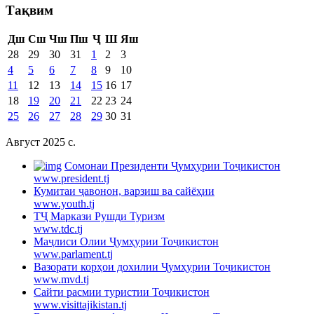
Тақвим
Дш
Сш
Чш
Пш
Ҷ
Ш
Яш
28
29
30
31
1
2
3
4
5
6
7
8
9
10
11
12
13
14
15
16
17
18
19
20
21
22
23
24
25
26
27
28
29
30
31
Август 2025 c.
Cомонаи Президенти Ҷумҳурии Тоҷикистон
www.president.tj
Кумитаи ҷавонон, варзиш ва сайёҳии
www.youth.tj
ТҶ Маркази Рушди Туризм
www.tdc.tj
Маҷлиси Олии Ҷумҳурии Тоҷикистон
www.parlament.tj
Вазорати корҳои дохилии Ҷумҳурии Тоҷикистон
www.mvd.tj
Сайти расмии туристии Тоҷикистон
www.visittajikistan.tj