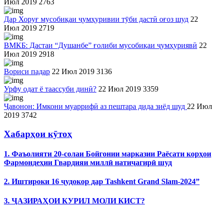
Июл 2019
2763
Дар Хоруғ мусобиқаи ҷумҳуривии тӯби дастӣ оғоз шуд
22
Июл 2019
2719
ВМКБ: Дастаи “Душанбе” ғолиби мусобиқаи ҷумҳуриявӣ
22
Июл 2019
2918
Вориси падар
22 Июл 2019
3136
Урфу одат ё таассуби динӣ?
22 Июл 2019
3359
Ҷавонон: Имкони муаррифӣ аз пештара дида зиёд шуд
22 Июл
2019
3742
Хабарҳои кӯтоҳ
1. Фаъолияти 20-солаи Бойгонии марказии Раёсати корҳои
Фармондеҳии Гвардияи миллӣ натиҷагирӣ шуд
2. Иштироки 16 ҷудокор дар Tashkent Grand Slam-2024”
3. ҶАЗИРАҲОИ КУРИЛ МОЛИ КИСТ?