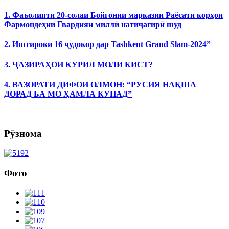
1. Фаъолияти 20-солаи Бойгонии марказии Раёсати корҳои
Фармондеҳии Гвардияи миллӣ натиҷагирӣ шуд
2. Иштироки 16 ҷудокор дар Tashkent Grand Slam-2024”
3. ҶАЗИРАҲОИ КУРИЛ МОЛИ КИСТ?
4. ВАЗОРАТИ ДИФОИ ОЛМОН: “РУСИЯ НАҚША
ДОРАД БА МО ҲАМЛА КУНАД”
Рӯзнома
Фото