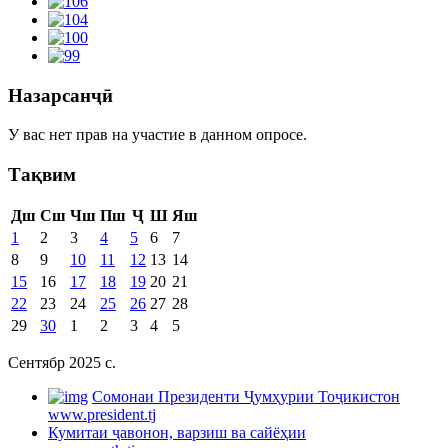
Назарсанҷӣ
У вас нет прав на участие в данном опросе.
Тақвим
Дш
Сш
Чш
Пш
Ҷ
Ш
Яш
1
2
3
4
5
6
7
8
9
10
11
12
13
14
15
16
17
18
19
20
21
22
23
24
25
26
27
28
29
30
1
2
3
4
5
Сентябр 2025 c.
Cомонаи Президенти Ҷумҳурии Тоҷикистон
www.president.tj
Кумитаи ҷавонон, варзиш ва сайёҳии