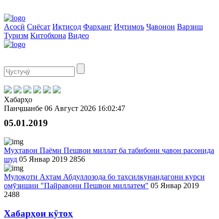
Асосӣ
Сиёсат
Иқтисод
Фарҳанг
Иҷтимоъ
Ҷавонон
Варзиш
Туризм
Китобхона
Видео
Хабарҳо
Панҷшанбе
06 Август 2026
16:02:47
05.01.2019
Муҳтавои Паёми Пешвои миллат ба табибони ҷавон расонида
шуд
05 Январ 2019
2856
Мулоқоти Аҳтам Абдуллозода бо таҳсилкунандагони курси
омӯзишии "Пайравони Пешвои миллатем"
05 Январ 2019
2488
Хабарҳои кӯтоҳ