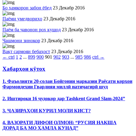
Бо ҳамкорон забон ёбед
23 Декабр 2016
Паёми умедвориҳо
23 Декабр 2016
Паём ба ҷавонон роҳ кушод
23 Декабр 2016
Чашмони зинокор
23 Декабр 2016
Вақт сармояи бебаҳост
23 Декабр 2016
←
ctrl
1
2
...
899
900
901
902
903
...
985
986
ctrl
→
Хабарҳои кӯтоҳ
1. Фаъолияти 20-солаи Бойгонии марказии Раёсати корҳои
Фармондеҳии Гвардияи миллӣ натиҷагирӣ шуд
2. Иштироки 16 ҷудокор дар Tashkent Grand Slam-2024”
3. ҶАЗИРАҲОИ КУРИЛ МОЛИ КИСТ?
4. ВАЗОРАТИ ДИФОИ ОЛМОН: “РУСИЯ НАҚША
ДОРАД БА МО ҲАМЛА КУНАД”