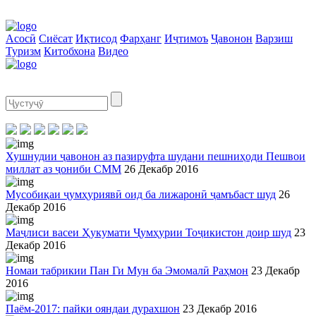
Асосӣ
Сиёсат
Иқтисод
Фарҳанг
Иҷтимоъ
Ҷавонон
Варзиш
Туризм
Китобхона
Видео
Хушнудии ҷавонон аз пазируфта шудани пешниҳоди Пешвои
миллат аз ҷониби СММ
26 Декабр 2016
Мусобиқаи ҷумҳуриявӣ оид ба лижаронӣ ҷамъбаст шуд
26
Декабр 2016
Маҷлиси васеи Ҳукумати Ҷумҳурии Тоҷикистон доир шуд
23
Декабр 2016
Номаи табрикии Пан Ги Мун ба Эмомалӣ Раҳмон
23 Декабр
2016
Паём-2017: пайки ояндаи дурахшон
23 Декабр 2016