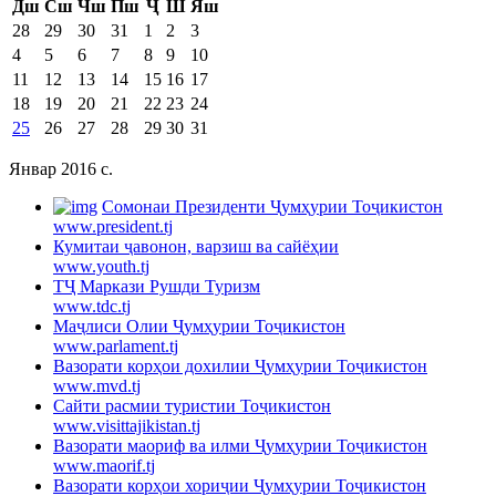
Дш
Сш
Чш
Пш
Ҷ
Ш
Яш
28
29
30
31
1
2
3
4
5
6
7
8
9
10
11
12
13
14
15
16
17
18
19
20
21
22
23
24
25
26
27
28
29
30
31
Январ 2016 c.
Cомонаи Президенти Ҷумҳурии Тоҷикистон
www.president.tj
Кумитаи ҷавонон, варзиш ва сайёҳии
www.youth.tj
ТҶ Маркази Рушди Туризм
www.tdc.tj
Маҷлиси Олии Ҷумҳурии Тоҷикистон
www.parlament.tj
Вазорати корҳои дохилии Ҷумҳурии Тоҷикистон
www.mvd.tj
Сайти расмии туристии Тоҷикистон
www.visittajikistan.tj
Вазорати маориф ва илми Ҷумҳурии Тоҷикистон
www.maorif.tj
Вазорати корҳои хориҷии Ҷумҳурии Тоҷикистон