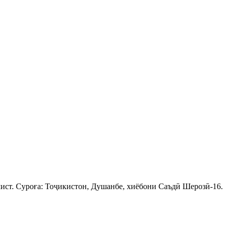
ист. Суроға: Тоҷикистон, Душанбе, хиёбони Саъдӣ Шерозӣ-16.