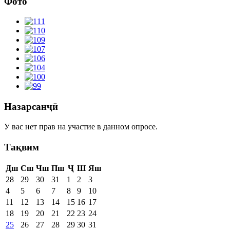
Фото
Назарсанҷӣ
У вас нет прав на участие в данном опросе.
Тақвим
Дш
Сш
Чш
Пш
Ҷ
Ш
Яш
28
29
30
31
1
2
3
4
5
6
7
8
9
10
11
12
13
14
15
16
17
18
19
20
21
22
23
24
25
26
27
28
29
30
31