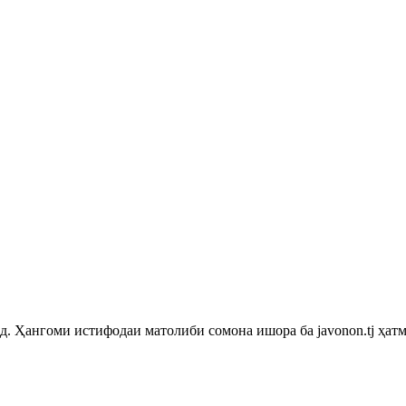
 Ҳангоми истифодаи матолиби сомона ишора ба javonon.tj ҳатм