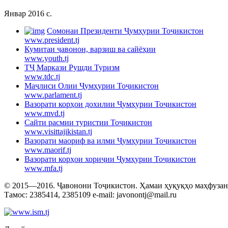
Январ 2016 c.
Cомонаи Президенти Ҷумҳурии Тоҷикистон
www.president.tj
Кумитаи ҷавонон, варзиш ва сайёҳии
www.youth.tj
ТҶ Маркази Рушди Туризм
www.tdc.tj
Маҷлиси Олии Ҷумҳурии Тоҷикистон
www.parlament.tj
Вазорати корҳои дохилии Ҷумҳурии Тоҷикистон
www.mvd.tj
Сайти расмии туристии Тоҷикистон
www.visittajikistan.tj
Вазорати маориф ва илми Ҷумҳурии Тоҷикистон
www.maorif.tj
Вазорати корҳои хориҷии Ҷумҳурии Тоҷикистон
www.mfa.tj
© 2015—2016. Ҷавонони Тоҷикистон. Ҳамаи ҳуқуқҳо маҳфузанд.
Тамос: 2385414, 2385109 e-mail: javonontj@mail.ru