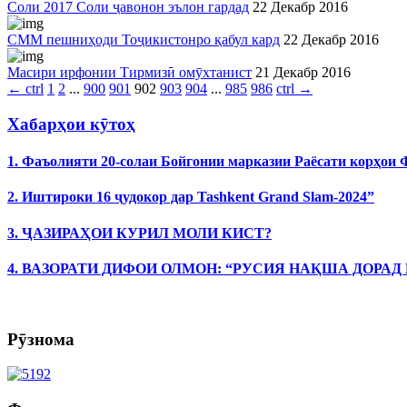
Соли 2017 Соли ҷавонон эълон гардад
22 Декабр 2016
СММ пешниҳоди Тоҷикистонро қабул кард
22 Декабр 2016
Масири ирфонии Тирмизӣ омӯхтанист
21 Декабр 2016
←
ctrl
1
2
...
900
901
902
903
904
...
985
986
ctrl
→
Хабарҳои кӯтоҳ
1. Фаъолияти 20-солаи Бойгонии марказии Раёсати корҳои
2. Иштироки 16 ҷудокор дар Tashkent Grand Slam-2024”
3. ҶАЗИРАҲОИ КУРИЛ МОЛИ КИСТ?
4. ВАЗОРАТИ ДИФОИ ОЛМОН: “РУСИЯ НАҚША ДОРАД
Рӯзнома