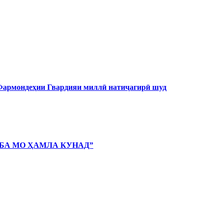
 Фармондеҳии Гвардияи миллӣ натиҷагирӣ шуд
 БА МО ҲАМЛА КУНАД”