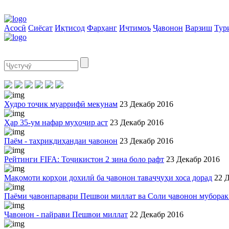
Асосӣ
Сиёсат
Иқтисод
Фарҳанг
Иҷтимоъ
Ҷавонон
Варзиш
Тур
Худро тоҷик муаррифӣ мекунам
23 Декабр 2016
Ҳар 35-ум нафар муҳоҷир аст
23 Декабр 2016
Паём - таҳрикдиҳандаи ҷавонон
23 Декабр 2016
Рейтинги FIFA: Тоҷикистон 2 зина боло рафт
23 Декабр 2016
Мақомоти корҳои дохилӣ ба ҷавонон таваҷҷуҳи хоса дорад
22 
Паёми ҷавонпарвари Пешвои миллат ва Соли ҷавонон муборак
Ҷавонон - пайрави Пешвои миллат
22 Декабр 2016