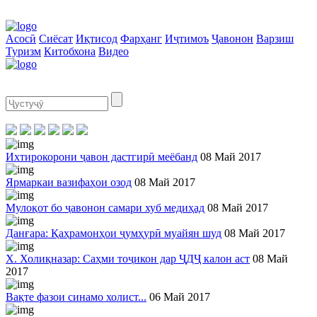
Асосӣ
Сиёсат
Иқтисод
Фарҳанг
Иҷтимоъ
Ҷавонон
Варзиш
Туризм
Китобхона
Видео
Ихтирокорони ҷавон дастгирӣ меёбанд
08 Май 2017
Ярмаркаи вазифаҳои озод
08 Май 2017
Мулоқот бо ҷавонон самари хуб медиҳад
08 Май 2017
Данғара: Қаҳрамонҳои ҷумҳурӣ муайян шуд
08 Май 2017
Х. Холиқназар: Саҳми тоҷикон дар ҶДҶ калон аст
08 Май
2017
Вақте фазои синамо холист...
06 Май 2017