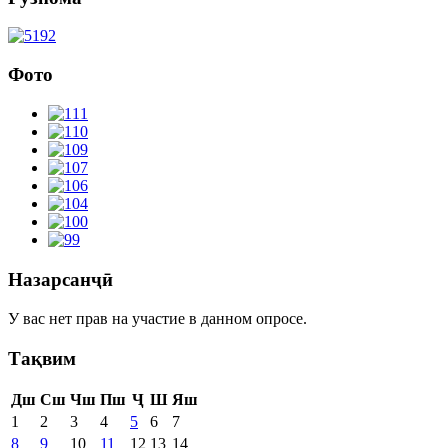
Фото
Назарсанҷӣ
У вас нет прав на участие в данном опросе.
Тақвим
Дш
Сш
Чш
Пш
Ҷ
Ш
Яш
1
2
3
4
5
6
7
8
9
10
11
12
13
14