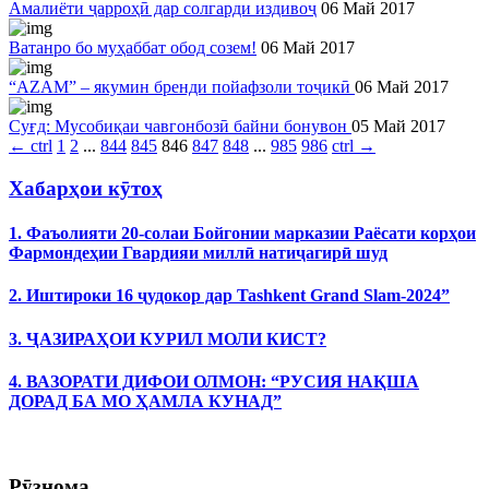
Амалиёти ҷарроҳӣ дар солгарди издивоҷ
06 Май 2017
Ватанро бо муҳаббат обод созем!
06 Май 2017
“AZAM” – якумин бренди пойафзоли тоҷикӣ
06 Май 2017
Суғд: Мусобиқаи чавгонбозӣ байни бонувон
05 Май 2017
←
ctrl
1
2
...
844
845
846
847
848
...
985
986
ctrl
→
Хабарҳои кӯтоҳ
1. Фаъолияти 20-солаи Бойгонии марказии Раёсати корҳои
Фармондеҳии Гвардияи миллӣ натиҷагирӣ шуд
2. Иштироки 16 ҷудокор дар Tashkent Grand Slam-2024”
3. ҶАЗИРАҲОИ КУРИЛ МОЛИ КИСТ?
4. ВАЗОРАТИ ДИФОИ ОЛМОН: “РУСИЯ НАҚША
ДОРАД БА МО ҲАМЛА КУНАД”
Рӯзнома