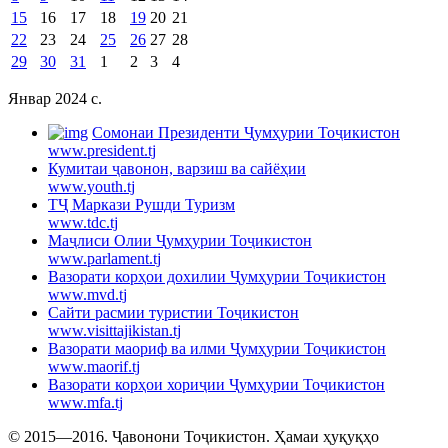
15
16
17
18
19
20
21
22
23
24
25
26
27
28
29
30
31
1
2
3
4
Январ 2024 c.
Cомонаи Президенти Ҷумҳурии Тоҷикистон
www.president.tj
Кумитаи ҷавонон, варзиш ва сайёҳии
www.youth.tj
ТҶ Маркази Рушди Туризм
www.tdc.tj
Маҷлиси Олии Ҷумҳурии Тоҷикистон
www.parlament.tj
Вазорати корҳои дохилии Ҷумҳурии Тоҷикистон
www.mvd.tj
Сайти расмии туристии Тоҷикистон
www.visittajikistan.tj
Вазорати маориф ва илми Ҷумҳурии Тоҷикистон
www.maorif.tj
Вазорати корҳои хориҷии Ҷумҳурии Тоҷикистон
www.mfa.tj
© 2015—2016. Ҷавонони Тоҷикистон. Ҳамаи ҳуқуқҳо