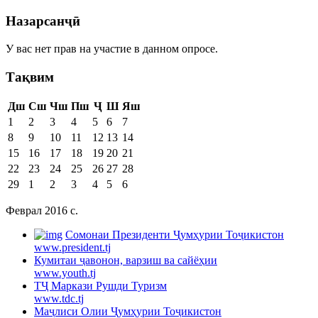
Назарсанҷӣ
У вас нет прав на участие в данном опросе.
Тақвим
Дш
Сш
Чш
Пш
Ҷ
Ш
Яш
1
2
3
4
5
6
7
8
9
10
11
12
13
14
15
16
17
18
19
20
21
22
23
24
25
26
27
28
29
1
2
3
4
5
6
Феврал 2016 c.
Cомонаи Президенти Ҷумҳурии Тоҷикистон
www.president.tj
Кумитаи ҷавонон, варзиш ва сайёҳии
www.youth.tj
ТҶ Маркази Рушди Туризм
www.tdc.tj
Маҷлиси Олии Ҷумҳурии Тоҷикистон