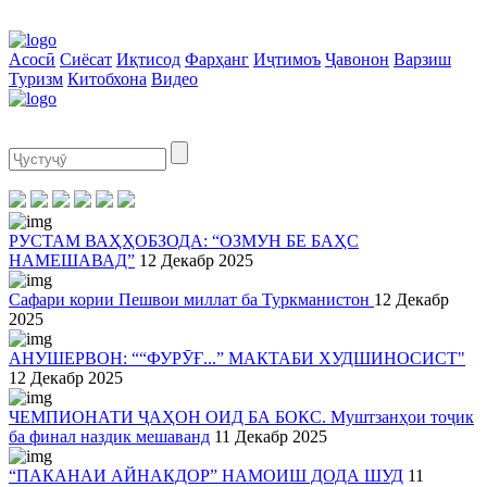
Асосӣ
Сиёсат
Иқтисод
Фарҳанг
Иҷтимоъ
Ҷавонон
Варзиш
Туризм
Китобхона
Видео
РУСТАМ ВАҲҲОБЗОДА: “ОЗМУН БЕ БАҲС
НАМЕШАВАД”
12 Декабр 2025
Сафари кории Пешвои миллат ба Туркманистон
12 Декабр
2025
АНУШЕРВОН: ““ФУРӮҒ...” МАКТАБИ ХУДШИНОСИСТ"
12 Декабр 2025
ЧЕМПИОНАТИ ҶАҲОН ОИД БА БОКС. Муштзанҳои тоҷик
ба финал наздик мешаванд
11 Декабр 2025
“ПАКАНАИ АЙНАКДОР” НАМОИШ ДОДА ШУД
11