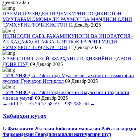
Декабр 2025
ПАЁМИ ПРЕЗИДЕНТИ ҶУМҲУРИИ ТОҶИКИСТОН
МУҲТАРАМ ЭМОМАЛӢ РАҲМОН БА МАҶЛИСИ ОЛИИ
ҶУМҲУРИИ ТОҶИКИСТОН
11 Декабр 2025
ИҚТИСОДИ САБЗ, РАҚАМИКУНОНӢ ВА ИНОВАТСИЯ -
АЗ ҲАДАФҲОИ АФЗАЛИЯТНОК БАРОИ РУШДИ
ҶУМҲУРИИ ТОҶИКИСТОН
11 Декабр 2025
ҲАМОИШИ СИЁСӢ–ФАРҲАНГИИ ҲИЗБИЁНИ ҶАВОН
ДОИР ШУД
09 Декабр 2025
ТУРСУНЗОДА. Ифтитоҳи Муассисаи таҳсилоти томактабии
хусусии Ғунчаҳои Истиқлол
09 Декабр 2025
ТУРСУНЗОДА. Ифтитоҳи маҷозии 8 муассисаи таҳсилоти
миёнаи умумӣ
09 Декабр 2025
←
ctrl
1
2
...
55
56
57
58
59
...
985
986
ctrl
→
Хабарҳои кӯтоҳ
1. Фаъолияти 20-солаи Бойгонии марказии Раёсати корҳои
Фармондеҳии Гвардияи миллӣ натиҷагирӣ шуд