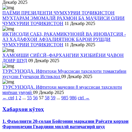
Декабр 2025
ПАЁМИ ПРЕЗИДЕНТИ ҶУМҲУРИИ ТОҶИКИСТОН
МУҲТАРАМ ЭМОМАЛӢ РАҲМОН БА МАҶЛИСИ ОЛИИ
ҶУМҲУРИИ ТОҶИКИСТОН
11 Декабр 2025
ИҚТИСОДИ САБЗ, РАҚАМИКУНОНӢ ВА ИНОВАТСИЯ -
АЗ ҲАДАФҲОИ АФЗАЛИЯТНОК БАРОИ РУШДИ
ҶУМҲУРИИ ТОҶИКИСТОН
11 Декабр 2025
ҲАМОИШИ СИЁСӢ–ФАРҲАНГИИ ҲИЗБИЁНИ ҶАВОН
ДОИР ШУД
09 Декабр 2025
ТУРСУНЗОДА. Ифтитоҳи Муассисаи таҳсилоти томактабии
хусусии Ғунчаҳои Истиқлол
09 Декабр 2025
ТУРСУНЗОДА. Ифтитоҳи маҷозии 8 муассисаи таҳсилоти
миёнаи умумӣ
09 Декабр 2025
←
ctrl
1
2
...
55
56
57
58
59
...
985
986
ctrl
→
Хабарҳои кӯтоҳ
1. Фаъолияти 20-солаи Бойгонии марказии Раёсати корҳои
Фармондеҳии Гвардияи миллӣ натиҷагирӣ шуд