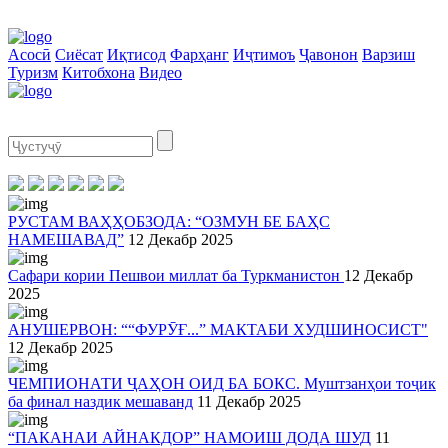
Асосӣ
Сиёсат
Иқтисод
Фарҳанг
Иҷтимоъ
Ҷавонон
Варзиш
Туризм
Китобхона
Видео
РУСТАМ ВАҲҲОБЗОДА: “ОЗМУН БЕ БАҲС
НАМЕШАВАД”
12 Декабр 2025
Сафари кории Пешвои миллат ба Туркманистон
12 Декабр
2025
АНУШЕРВОН: ““ФУРӮҒ...” МАКТАБИ ХУДШИНОСИСТ"
12 Декабр 2025
ЧЕМПИОНАТИ ҶАҲОН ОИД БА БОКС. Муштзанҳои тоҷик
ба финал наздик мешаванд
11 Декабр 2025
“ПАКАНАИ АЙНАКДОР” НАМОИШ ДОДА ШУД
11