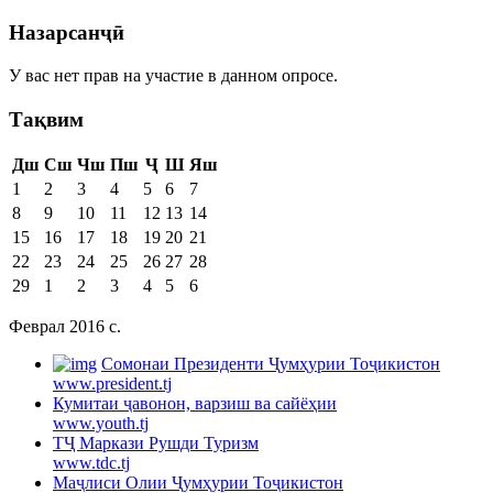
Назарсанҷӣ
У вас нет прав на участие в данном опросе.
Тақвим
Дш
Сш
Чш
Пш
Ҷ
Ш
Яш
1
2
3
4
5
6
7
8
9
10
11
12
13
14
15
16
17
18
19
20
21
22
23
24
25
26
27
28
29
1
2
3
4
5
6
Феврал 2016 c.
Cомонаи Президенти Ҷумҳурии Тоҷикистон
www.president.tj
Кумитаи ҷавонон, варзиш ва сайёҳии
www.youth.tj
ТҶ Маркази Рушди Туризм
www.tdc.tj
Маҷлиси Олии Ҷумҳурии Тоҷикистон