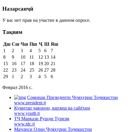
Назарсанҷӣ
У вас нет прав на участие в данном опросе.
Тақвим
Дш
Сш
Чш
Пш
Ҷ
Ш
Яш
1
2
3
4
5
6
7
8
9
10
11
12
13
14
15
16
17
18
19
20
21
22
23
24
25
26
27
28
29
1
2
3
4
5
6
Феврал 2016 c.
Cомонаи Президенти Ҷумҳурии Тоҷикистон
www.president.tj
Кумитаи ҷавонон, варзиш ва сайёҳии
www.youth.tj
ТҶ Маркази Рушди Туризм
www.tdc.tj
Маҷлиси Олии Ҷумҳурии Тоҷикистон