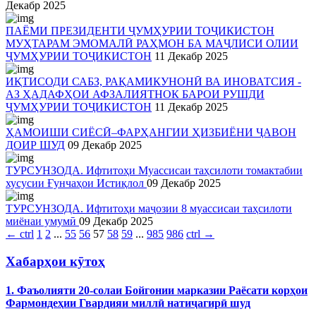
Декабр 2025
ПАЁМИ ПРЕЗИДЕНТИ ҶУМҲУРИИ ТОҶИКИСТОН
МУҲТАРАМ ЭМОМАЛӢ РАҲМОН БА МАҶЛИСИ ОЛИИ
ҶУМҲУРИИ ТОҶИКИСТОН
11 Декабр 2025
ИҚТИСОДИ САБЗ, РАҚАМИКУНОНӢ ВА ИНОВАТСИЯ -
АЗ ҲАДАФҲОИ АФЗАЛИЯТНОК БАРОИ РУШДИ
ҶУМҲУРИИ ТОҶИКИСТОН
11 Декабр 2025
ҲАМОИШИ СИЁСӢ–ФАРҲАНГИИ ҲИЗБИЁНИ ҶАВОН
ДОИР ШУД
09 Декабр 2025
ТУРСУНЗОДА. Ифтитоҳи Муассисаи таҳсилоти томактабии
хусусии Ғунчаҳои Истиқлол
09 Декабр 2025
ТУРСУНЗОДА. Ифтитоҳи маҷозии 8 муассисаи таҳсилоти
миёнаи умумӣ
09 Декабр 2025
←
ctrl
1
2
...
55
56
57
58
59
...
985
986
ctrl
→
Хабарҳои кӯтоҳ
1. Фаъолияти 20-солаи Бойгонии марказии Раёсати корҳои
Фармондеҳии Гвардияи миллӣ натиҷагирӣ шуд