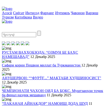
Асосӣ
Сиёсат
Иқтисод
Фарҳанг
Иҷтимоъ
Ҷавонон
Варзиш
Туризм
Китобхона
Видео
РУСТАМ ВАҲҲОБЗОДА: “ОЗМУН БЕ БАҲС
НАМЕШАВАД”
12 Декабр 2025
Сафари кории Пешвои миллат ба Туркманистон
12 Декабр
2025
АНУШЕРВОН: ““ФУРӮҒ...” МАКТАБИ ХУДШИНОСИСТ"
12 Декабр 2025
ЧЕМПИОНАТИ ҶАҲОН ОИД БА БОКС. Муштзанҳои тоҷик
ба финал наздик мешаванд
11 Декабр 2025
“ПАКАНАИ АЙНАКДОР” НАМОИШ ДОДА ШУД
11