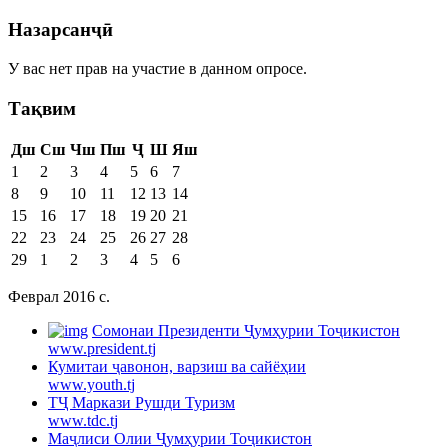
Назарсанҷӣ
У вас нет прав на участие в данном опросе.
Тақвим
Дш
Сш
Чш
Пш
Ҷ
Ш
Яш
1
2
3
4
5
6
7
8
9
10
11
12
13
14
15
16
17
18
19
20
21
22
23
24
25
26
27
28
29
1
2
3
4
5
6
Феврал 2016 c.
Cомонаи Президенти Ҷумҳурии Тоҷикистон
www.president.tj
Кумитаи ҷавонон, варзиш ва сайёҳии
www.youth.tj
ТҶ Маркази Рушди Туризм
www.tdc.tj
Маҷлиси Олии Ҷумҳурии Тоҷикистон