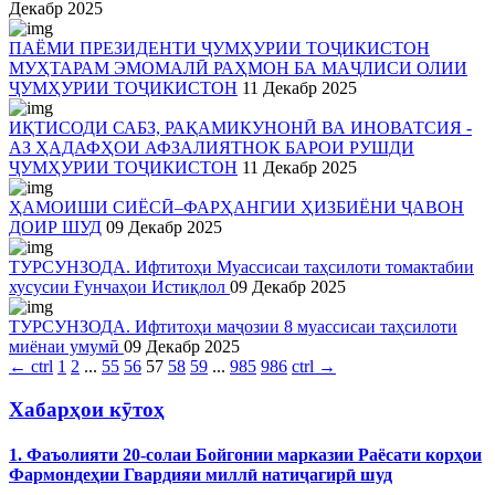
Декабр 2025
ПАЁМИ ПРЕЗИДЕНТИ ҶУМҲУРИИ ТОҶИКИСТОН
МУҲТАРАМ ЭМОМАЛӢ РАҲМОН БА МАҶЛИСИ ОЛИИ
ҶУМҲУРИИ ТОҶИКИСТОН
11 Декабр 2025
ИҚТИСОДИ САБЗ, РАҚАМИКУНОНӢ ВА ИНОВАТСИЯ -
АЗ ҲАДАФҲОИ АФЗАЛИЯТНОК БАРОИ РУШДИ
ҶУМҲУРИИ ТОҶИКИСТОН
11 Декабр 2025
ҲАМОИШИ СИЁСӢ–ФАРҲАНГИИ ҲИЗБИЁНИ ҶАВОН
ДОИР ШУД
09 Декабр 2025
ТУРСУНЗОДА. Ифтитоҳи Муассисаи таҳсилоти томактабии
хусусии Ғунчаҳои Истиқлол
09 Декабр 2025
ТУРСУНЗОДА. Ифтитоҳи маҷозии 8 муассисаи таҳсилоти
миёнаи умумӣ
09 Декабр 2025
←
ctrl
1
2
...
55
56
57
58
59
...
985
986
ctrl
→
Хабарҳои кӯтоҳ
1. Фаъолияти 20-солаи Бойгонии марказии Раёсати корҳои
Фармондеҳии Гвардияи миллӣ натиҷагирӣ шуд