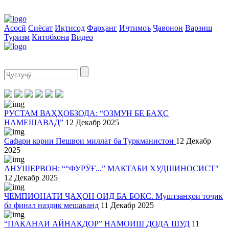
Асосӣ
Сиёсат
Иқтисод
Фарҳанг
Иҷтимоъ
Ҷавонон
Варзиш
Туризм
Китобхона
Видео
РУСТАМ ВАҲҲОБЗОДА: “ОЗМУН БЕ БАҲС
НАМЕШАВАД”
12 Декабр 2025
Сафари кории Пешвои миллат ба Туркманистон
12 Декабр
2025
АНУШЕРВОН: ““ФУРӮҒ...” МАКТАБИ ХУДШИНОСИСТ"
12 Декабр 2025
ЧЕМПИОНАТИ ҶАҲОН ОИД БА БОКС. Муштзанҳои тоҷик
ба финал наздик мешаванд
11 Декабр 2025
“ПАКАНАИ АЙНАКДОР” НАМОИШ ДОДА ШУД
11