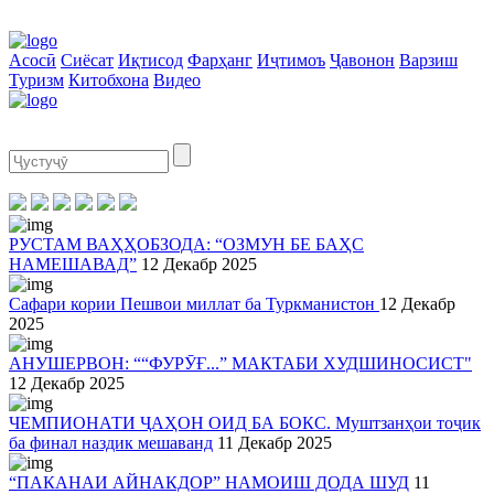
Асосӣ
Сиёсат
Иқтисод
Фарҳанг
Иҷтимоъ
Ҷавонон
Варзиш
Туризм
Китобхона
Видео
РУСТАМ ВАҲҲОБЗОДА: “ОЗМУН БЕ БАҲС
НАМЕШАВАД”
12 Декабр 2025
Сафари кории Пешвои миллат ба Туркманистон
12 Декабр
2025
АНУШЕРВОН: ““ФУРӮҒ...” МАКТАБИ ХУДШИНОСИСТ"
12 Декабр 2025
ЧЕМПИОНАТИ ҶАҲОН ОИД БА БОКС. Муштзанҳои тоҷик
ба финал наздик мешаванд
11 Декабр 2025
“ПАКАНАИ АЙНАКДОР” НАМОИШ ДОДА ШУД
11