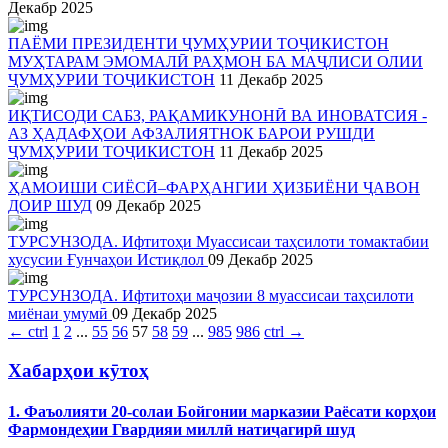
Декабр 2025
ПАЁМИ ПРЕЗИДЕНТИ ҶУМҲУРИИ ТОҶИКИСТОН
МУҲТАРАМ ЭМОМАЛӢ РАҲМОН БА МАҶЛИСИ ОЛИИ
ҶУМҲУРИИ ТОҶИКИСТОН
11 Декабр 2025
ИҚТИСОДИ САБЗ, РАҚАМИКУНОНӢ ВА ИНОВАТСИЯ -
АЗ ҲАДАФҲОИ АФЗАЛИЯТНОК БАРОИ РУШДИ
ҶУМҲУРИИ ТОҶИКИСТОН
11 Декабр 2025
ҲАМОИШИ СИЁСӢ–ФАРҲАНГИИ ҲИЗБИЁНИ ҶАВОН
ДОИР ШУД
09 Декабр 2025
ТУРСУНЗОДА. Ифтитоҳи Муассисаи таҳсилоти томактабии
хусусии Ғунчаҳои Истиқлол
09 Декабр 2025
ТУРСУНЗОДА. Ифтитоҳи маҷозии 8 муассисаи таҳсилоти
миёнаи умумӣ
09 Декабр 2025
←
ctrl
1
2
...
55
56
57
58
59
...
985
986
ctrl
→
Хабарҳои кӯтоҳ
1. Фаъолияти 20-солаи Бойгонии марказии Раёсати корҳои
Фармондеҳии Гвардияи миллӣ натиҷагирӣ шуд