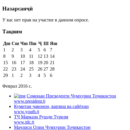
Назарсанҷӣ
У вас нет прав на участие в данном опросе.
Тақвим
Дш
Сш
Чш
Пш
Ҷ
Ш
Яш
1
2
3
4
5
6
7
8
9
10
11
12
13
14
15
16
17
18
19
20
21
22
23
24
25
26
27
28
29
1
2
3
4
5
6
Феврал 2016 c.
Cомонаи Президенти Ҷумҳурии Тоҷикистон
www.president.tj
Кумитаи ҷавонон, варзиш ва сайёҳии
www.youth.tj
ТҶ Маркази Рушди Туризм
www.tdc.tj
Маҷлиси Олии Ҷумҳурии Тоҷикистон