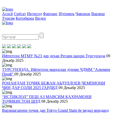
Асосӣ
Сиёсат
Иқтисод
Фарҳанг
Иҷтимоъ
Ҷавонон
Варзиш
Туризм
Китобхона
Видео
Ифтитоҳи МТМУ №23 дар деҳаи Регари шаҳри Турсунзода
09
Декабр 2025
ТУРСУНЗОДА. Ифтитоҳи марҳилаи дуюми ҶДММ “Алюмин
Проф”
09 Декабр 2025
РОНАНДАИ ТОҶИК БЕЖАН АБДУЛЛОЕВ ЧЕМПИОНИ
ЧИН ДАР СОЛИ 2025 ГАРДИД
09 Декабр 2025
“ИСТИҚЛОЛ” ПЕШ АЗ МАВСИМ ҚАҲРАМОНИ
ТОҶИКИСТОН ШУД
08 Декабр 2025
Варзишгарони тоҷик дар Tokyo Grand Slam бе медал монданд