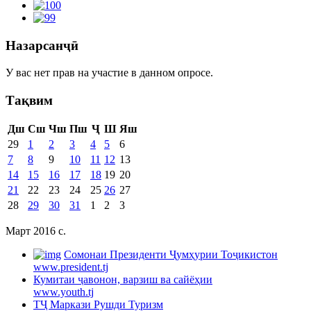
Назарсанҷӣ
У вас нет прав на участие в данном опросе.
Тақвим
Дш
Сш
Чш
Пш
Ҷ
Ш
Яш
29
1
2
3
4
5
6
7
8
9
10
11
12
13
14
15
16
17
18
19
20
21
22
23
24
25
26
27
28
29
30
31
1
2
3
Март 2016 c.
Cомонаи Президенти Ҷумҳурии Тоҷикистон
www.president.tj
Кумитаи ҷавонон, варзиш ва сайёҳии
www.youth.tj
ТҶ Маркази Рушди Туризм