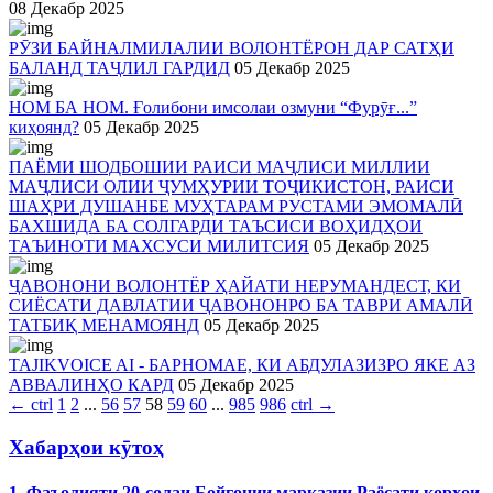
08 Декабр 2025
РӮЗИ БАЙНАЛМИЛАЛИИ ВОЛОНТЁРОН ДАР САТҲИ
БАЛАНД ТАҶЛИЛ ГАРДИД
05 Декабр 2025
НОМ БА НОМ. Ғолибони имсолаи озмуни “Фурӯғ...”
киҳоянд?
05 Декабр 2025
ПАЁМИ ШОДБОШИИ РАИСИ МАҶЛИСИ МИЛЛИИ
МАҶЛИСИ ОЛИИ ҶУМҲУРИИ ТОҶИКИСТОН, РАИСИ
ШАҲРИ ДУШАНБЕ МУҲТАРАМ РУСТАМИ ЭМОМАЛӢ
БАХШИДА БА СОЛГАРДИ ТАЪСИСИ ВОҲИДҲОИ
ТАЪИНОТИ МАХСУСИ МИЛИТСИЯ
05 Декабр 2025
ҶАВОНОНИ ВОЛОНТЁР ҲАЙАТИ НЕРУМАНДЕСТ, КИ
СИЁСАТИ ДАВЛАТИИ ҶАВОНОНРО БА ТАВРИ АМАЛӢ
ТАТБИҚ МЕНАМОЯНД
05 Декабр 2025
TAJIKVOICE AI - БАРНОМАЕ, КИ АБДУЛАЗИЗРО ЯКЕ АЗ
АВВАЛИНҲО КАРД
05 Декабр 2025
←
ctrl
1
2
...
56
57
58
59
60
...
985
986
ctrl
→
Хабарҳои кӯтоҳ
1. Фаъолияти 20-солаи Бойгонии марказии Раёсати корҳои