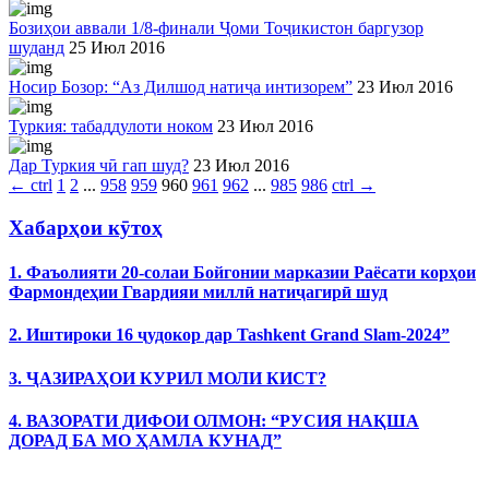
Бозиҳои аввали 1/8-финали Ҷоми Тоҷикистон баргузор
шуданд
25 Июл 2016
Носир Бозор: “Аз Дилшод натиҷа интизорем”
23 Июл 2016
Туркия: табаддулоти ноком
23 Июл 2016
Дар Туркия чӣ гап шуд?
23 Июл 2016
←
ctrl
1
2
...
958
959
960
961
962
...
985
986
ctrl
→
Хабарҳои кӯтоҳ
1. Фаъолияти 20-солаи Бойгонии марказии Раёсати корҳои
Фармондеҳии Гвардияи миллӣ натиҷагирӣ шуд
2. Иштироки 16 ҷудокор дар Tashkent Grand Slam-2024”
3. ҶАЗИРАҲОИ КУРИЛ МОЛИ КИСТ?
4. ВАЗОРАТИ ДИФОИ ОЛМОН: “РУСИЯ НАҚША
ДОРАД БА МО ҲАМЛА КУНАД”