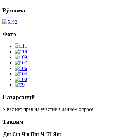
Рӯзнома
Фото
Назарсанҷӣ
У вас нет прав на участие в данном опросе.
Тақвим
Дш
Сш
Чш
Пш
Ҷ
Ш
Яш