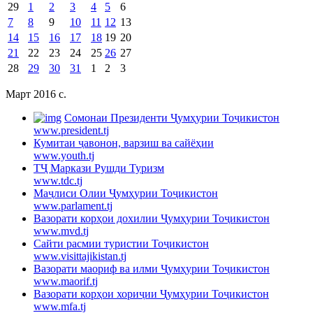
29
1
2
3
4
5
6
7
8
9
10
11
12
13
14
15
16
17
18
19
20
21
22
23
24
25
26
27
28
29
30
31
1
2
3
Март 2016 c.
Cомонаи Президенти Ҷумҳурии Тоҷикистон
www.president.tj
Кумитаи ҷавонон, варзиш ва сайёҳии
www.youth.tj
ТҶ Маркази Рушди Туризм
www.tdc.tj
Маҷлиси Олии Ҷумҳурии Тоҷикистон
www.parlament.tj
Вазорати корҳои дохилии Ҷумҳурии Тоҷикистон
www.mvd.tj
Сайти расмии туристии Тоҷикистон
www.visittajikistan.tj
Вазорати маориф ва илми Ҷумҳурии Тоҷикистон
www.maorif.tj
Вазорати корҳои хориҷии Ҷумҳурии Тоҷикистон
www.mfa.tj