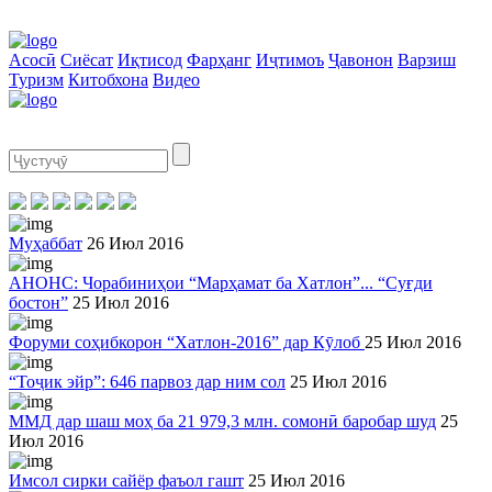
Асосӣ
Сиёсат
Иқтисод
Фарҳанг
Иҷтимоъ
Ҷавонон
Варзиш
Туризм
Китобхона
Видео
Муҳаббат
26 Июл 2016
АНОНС: Чорабиниҳои “Марҳамат ба Хатлон”... “Суғди
бостон”
25 Июл 2016
Форуми соҳибкорон “Хатлон-2016” дар Кӯлоб
25 Июл 2016
“Тоҷик эйр”: 646 парвоз дар ним сол
25 Июл 2016
ММД дар шаш моҳ ба 21 979,3 млн. сомонӣ баробар шуд
25
Июл 2016
Имсол сирки сайёр фаъол гашт
25 Июл 2016