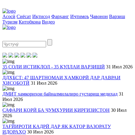
Асосӣ
Сиёсат
Иқтисод
Фарҳанг
Иҷтимоъ
Ҷавонон
Варзиш
Туризм
Китобхона
Видео
35 СОЛИ ИСТИҚЛОЛ - 35 ҚУЛЛАИ ВАРЗИШӢ
31 Июл 2026
ДДҲБСТ: 47 ШАРТНОМАИ ҲАМКОРӢ ДАР ДАВРАИ
ҲИСОБОТӢ
31 Июл 2026
ДМИТ ҳамкориҳои байналмилалиро густариш медиҳад
31
Июл 2026
САФАРИ КОРӢ БА ҶУМҲУРИИ ҚИРҒИЗИСТОН
30 Июл
2026
ТАҒЙИРОТИ КАДРӢ ДАР ЯК ҚАТОР ВАЗОРАТУ
ИДОРАҲО
30 Июл 2026