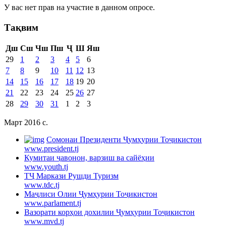
У вас нет прав на участие в данном опросе.
Тақвим
Дш
Сш
Чш
Пш
Ҷ
Ш
Яш
29
1
2
3
4
5
6
7
8
9
10
11
12
13
14
15
16
17
18
19
20
21
22
23
24
25
26
27
28
29
30
31
1
2
3
Март 2016 c.
Cомонаи Президенти Ҷумҳурии Тоҷикистон
www.president.tj
Кумитаи ҷавонон, варзиш ва сайёҳии
www.youth.tj
ТҶ Маркази Рушди Туризм
www.tdc.tj
Маҷлиси Олии Ҷумҳурии Тоҷикистон
www.parlament.tj
Вазорати корҳои дохилии Ҷумҳурии Тоҷикистон
www.mvd.tj