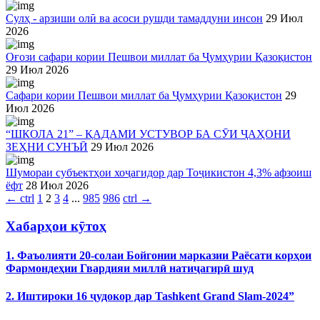
Сулҳ - арзиши олӣ ва асоси рушди тамаддуни инсон
29 Июл
2026
Оғози сафари кории Пешвои миллат ба Ҷумҳурии Қазоқистон
29 Июл 2026
Сафари кории Пешвои миллат ба Ҷумҳурии Қазоқистон
29
Июл 2026
“ШКОЛА 21” – ҚАДАМИ УСТУВОР БА СӮИ ҶАҲОНИ
ЗЕҲНИ СУНЪӢ
29 Июл 2026
Шумораи субъектҳои хоҷагидор дар Тоҷикистон 4,3% афзоиш
ёфт
28 Июл 2026
←
ctrl
1
2
3
4
...
985
986
ctrl
→
Хабарҳои кӯтоҳ
1. Фаъолияти 20-солаи Бойгонии марказии Раёсати корҳои
Фармондеҳии Гвардияи миллӣ натиҷагирӣ шуд
2. Иштироки 16 ҷудокор дар Tashkent Grand Slam-2024”