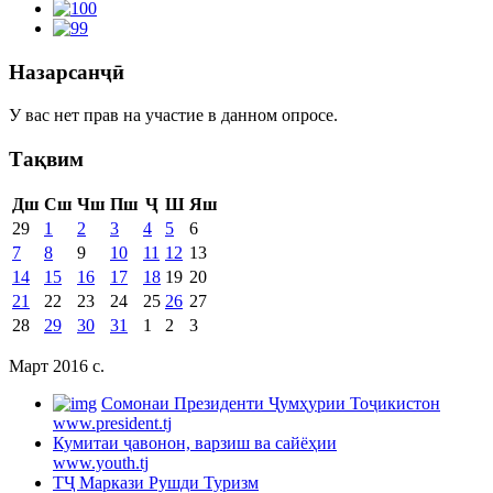
Назарсанҷӣ
У вас нет прав на участие в данном опросе.
Тақвим
Дш
Сш
Чш
Пш
Ҷ
Ш
Яш
29
1
2
3
4
5
6
7
8
9
10
11
12
13
14
15
16
17
18
19
20
21
22
23
24
25
26
27
28
29
30
31
1
2
3
Март 2016 c.
Cомонаи Президенти Ҷумҳурии Тоҷикистон
www.president.tj
Кумитаи ҷавонон, варзиш ва сайёҳии
www.youth.tj
ТҶ Маркази Рушди Туризм