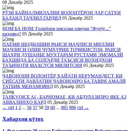
08 Декабр 2025
РӮЗИ БАЙНАЛМИЛАЛИИ ВОЛОНТЁРОН ДАР САТҲИ
БАЛАНД ТАҶЛИЛ ГАРДИД
05 Декабр 2025
НОМ БА НОМ. Ғолибони имсолаи озмуни “Фурӯғ...”
киҳоянд?
05 Декабр 2025
ПАЁМИ ШОДБОШИИ РАИСИ МАҶЛИСИ МИЛЛИИ
МАҶЛИСИ ОЛИИ ҶУМҲУРИИ ТОҶИКИСТОН, РАИСИ
ШАҲРИ ДУШАНБЕ МУҲТАРАМ РУСТАМИ ЭМОМАЛӢ
БАХШИДА БА СОЛГАРДИ ТАЪСИСИ ВОҲИДҲОИ
ТАЪИНОТИ МАХСУСИ МИЛИТСИЯ
05 Декабр 2025
ҶАВОНОНИ ВОЛОНТЁР ҲАЙАТИ НЕРУМАНДЕСТ, КИ
СИЁСАТИ ДАВЛАТИИ ҶАВОНОНРО БА ТАВРИ АМАЛӢ
ТАТБИҚ МЕНАМОЯНД
05 Декабр 2025
TAJIKVOICE AI - БАРНОМАЕ, КИ АБДУЛАЗИЗРО ЯКЕ АЗ
АВВАЛИНҲО КАРД
05 Декабр 2025
←
ctrl
1
2
...
56
57
58
59
60
...
985
986
ctrl
→
Хабарҳои кӯтоҳ
1. Фаъолияти 20-солаи Бойгонии марказии Раёсати корҳои