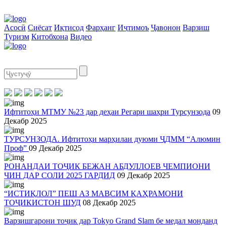
Асосӣ
Сиёсат
Иқтисод
Фарҳанг
Иҷтимоъ
Ҷавонон
Варзиш
Туризм
Китобхона
Видео
Ифтитоҳи МТМУ №23 дар деҳаи Регари шаҳри Турсунзода
09
Декабр 2025
ТУРСУНЗОДА. Ифтитоҳи марҳилаи дуюми ҶДММ “Алюмин
Проф”
09 Декабр 2025
РОНАНДАИ ТОҶИК БЕЖАН АБДУЛЛОЕВ ЧЕМПИОНИ
ЧИН ДАР СОЛИ 2025 ГАРДИД
09 Декабр 2025
“ИСТИҚЛОЛ” ПЕШ АЗ МАВСИМ ҚАҲРАМОНИ
ТОҶИКИСТОН ШУД
08 Декабр 2025
Варзишгарони тоҷик дар Tokyo Grand Slam бе медал монданд