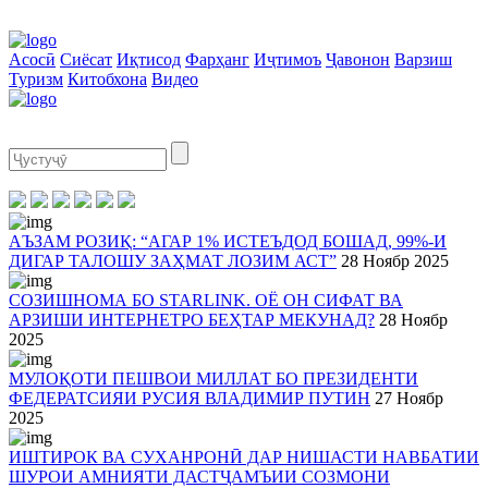
Асосӣ
Сиёсат
Иқтисод
Фарҳанг
Иҷтимоъ
Ҷавонон
Варзиш
Туризм
Китобхона
Видео
АЪЗАМ РОЗИҚ: “АГАР 1% ИСТЕЪДОД БОШАД, 99%-И
ДИГАР ТАЛОШУ ЗАҲМАТ ЛОЗИМ АСТ”
28 Ноябр 2025
СОЗИШНОМА БО STARLINK. ОЁ ОН СИФАТ ВА
АРЗИШИ ИНТЕРНЕТРО БЕҲТАР МЕКУНАД?
28 Ноябр
2025
МУЛОҚОТИ ПЕШВОИ МИЛЛАТ БО ПРЕЗИДЕНТИ
ФЕДЕРАТСИЯИ РУСИЯ ВЛАДИМИР ПУТИН
27 Ноябр
2025
ИШТИРОК ВА СУХАНРОНӢ ДАР НИШАСТИ НАВБАТИИ
ШУРОИ АМНИЯТИ ДАСТҶАМЪИИ СОЗМОНИ