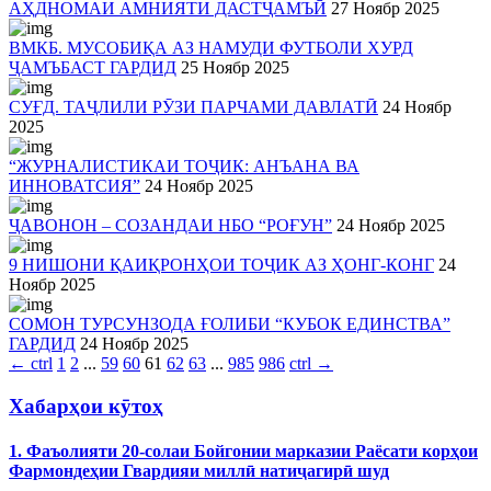
АҲДНОМАИ АМНИЯТИ ДАСТҶАМЪӢ
27 Ноябр 2025
ВМКБ. МУСОБИҚА АЗ НАМУДИ ФУТБОЛИ ХУРД
ҶАМЪБАСТ ГАРДИД
25 Ноябр 2025
СУҒД. ТАҶЛИЛИ РӮЗИ ПАРЧАМИ ДАВЛАТӢ
24 Ноябр
2025
“ЖУРНАЛИСТИКАИ ТОҶИК: АНЪАНА ВА
ИННОВАТСИЯ”
24 Ноябр 2025
ҶАВОНОН – СОЗАНДАИ НБО “РОҒУН”
24 Ноябр 2025
9 НИШОНИ ҚАИҚРОНҲОИ ТОҶИК АЗ ҲОНГ-КОНГ
24
Ноябр 2025
СОМОН ТУРСУНЗОДА ҒОЛИБИ “КУБОК ЕДИНСТВА”
ГАРДИД
24 Ноябр 2025
←
ctrl
1
2
...
59
60
61
62
63
...
985
986
ctrl
→
Хабарҳои кӯтоҳ
1. Фаъолияти 20-солаи Бойгонии марказии Раёсати корҳои
Фармондеҳии Гвардияи миллӣ натиҷагирӣ шуд