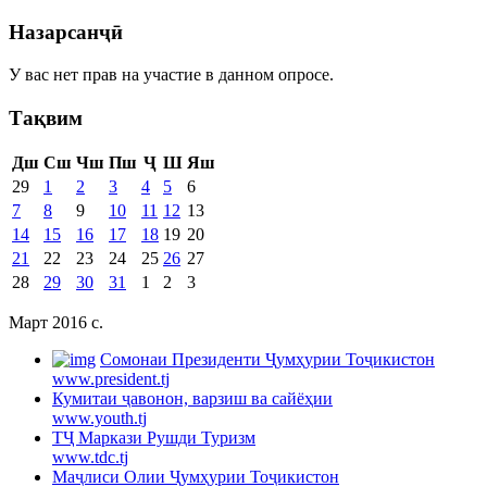
Назарсанҷӣ
У вас нет прав на участие в данном опросе.
Тақвим
Дш
Сш
Чш
Пш
Ҷ
Ш
Яш
29
1
2
3
4
5
6
7
8
9
10
11
12
13
14
15
16
17
18
19
20
21
22
23
24
25
26
27
28
29
30
31
1
2
3
Март 2016 c.
Cомонаи Президенти Ҷумҳурии Тоҷикистон
www.president.tj
Кумитаи ҷавонон, варзиш ва сайёҳии
www.youth.tj
ТҶ Маркази Рушди Туризм
www.tdc.tj
Маҷлиси Олии Ҷумҳурии Тоҷикистон