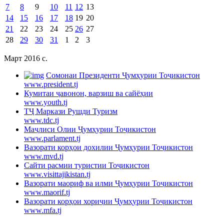
7
8
9
10
11
12
13
14
15
16
17
18
19
20
21
22
23
24
25
26
27
28
29
30
31
1
2
3
Март 2016 c.
Cомонаи Президенти Ҷумҳурии Тоҷикистон
www.president.tj
Кумитаи ҷавонон, варзиш ва сайёҳии
www.youth.tj
ТҶ Маркази Рушди Туризм
www.tdc.tj
Маҷлиси Олии Ҷумҳурии Тоҷикистон
www.parlament.tj
Вазорати корҳои дохилии Ҷумҳурии Тоҷикистон
www.mvd.tj
Сайти расмии туристии Тоҷикистон
www.visittajikistan.tj
Вазорати маориф ва илми Ҷумҳурии Тоҷикистон
www.maorif.tj
Вазорати корҳои хориҷии Ҷумҳурии Тоҷикистон
www.mfa.tj