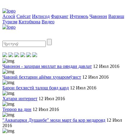
Асосӣ
Сиёсат
Иқтисод
Фарҳанг
Иҷтимоъ
Ҷавонон
Варзиш
Туризм
Китобхона
Видео
Ҷавонон - захираи миллат ва ояндаи давлат
12 Июл 2016
Ҷавонӣ беҳтарин айёми ҳунаромӯзист
12 Июл 2016
Барои беҳзистӣ талош бояд кард
12 Июл 2016
Хатари интернет
12 Июл 2016
Террор ва дин
12 Июл 2016
"Аквапарки Душанбе" моҳи март ба кор медарояд
12 Июл
2016