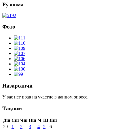
Рӯзнома
Фото
Назарсанҷӣ
У вас нет прав на участие в данном опросе.
Тақвим
Дш
Сш
Чш
Пш
Ҷ
Ш
Яш
29
1
2
3
4
5
6