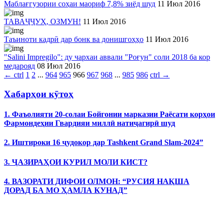
Маблағгузории соҳаи маориф 7,8% зиёд шуд
11 Июл 2016
ТАВАҶҶУҲ, ОЗМУН!
11 Июл 2016
Таъиноти кадрӣ дар бонк ва донишгоҳҳо
11 Июл 2016
"Salini Impregilo": ду чархаи аввали "Роғун" соли 2018 ба кор
медарояд
08 Июл 2016
←
ctrl
1
2
...
964
965
966
967
968
...
985
986
ctrl
→
Хабарҳои кӯтоҳ
1. Фаъолияти 20-солаи Бойгонии марказии Раёсати корҳои
Фармондеҳии Гвардияи миллӣ натиҷагирӣ шуд
2. Иштироки 16 ҷудокор дар Tashkent Grand Slam-2024”
3. ҶАЗИРАҲОИ КУРИЛ МОЛИ КИСТ?
4. ВАЗОРАТИ ДИФОИ ОЛМОН: “РУСИЯ НАҚША
ДОРАД БА МО ҲАМЛА КУНАД”