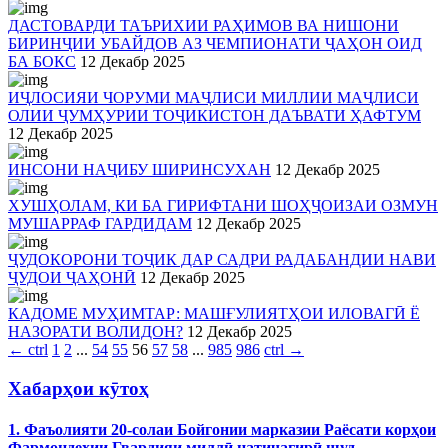
ДАСТОВАРДИ ТАЪРИХИИ РАҲИМОВ ВА НИШОНИ
БИРИНҶИИ УБАЙДОВ АЗ ЧЕМПИОНАТИ ҶАҲОН ОИД
БА БОКС
12 Декабр 2025
ИҶЛОСИЯИ ЧОРУМИ МАҶЛИСИ МИЛЛИИ МАҶЛИСИ
ОЛИИ ҶУМҲУРИИ ТОҶИКИСТОН ДАЪВАТИ ҲАФТУМ
12 Декабр 2025
ИНСОНИ НАҶИБУ ШИРИНСУХАН
12 Декабр 2025
ХУШҲОЛАМ, КИ БА ГИРИФТАНИ ШОҲҶОИЗАИ ОЗМУН
МУШАРРАФ ГАРДИДАМ
12 Декабр 2025
ҶУДОКОРОНИ ТОҶИК ДАР САДРИ РАДАБАНДИИ НАВИ
ҶУДОИ ҶАҲОНӢ
12 Декабр 2025
КАДОМЕ МУҲИМТАР: МАШҒУЛИЯТҲОИ ИЛОВАГӢ Ё
НАЗОРАТИ ВОЛИДОН?
12 Декабр 2025
←
ctrl
1
2
...
54
55
56
57
58
...
985
986
ctrl
→
Хабарҳои кӯтоҳ
1. Фаъолияти 20-солаи Бойгонии марказии Раёсати корҳои
Фармондеҳии Гвардияи миллӣ натиҷагирӣ шуд