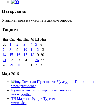
Назарсанҷӣ
У вас нет прав на участие в данном опросе.
Тақвим
Дш
Сш
Чш
Пш
Ҷ
Ш
Яш
29
1
2
3
4
5
6
7
8
9
10
11
12
13
14
15
16
17
18
19
20
21
22
23
24
25
26
27
28
29
30
31
1
2
3
Март 2016 c.
Cомонаи Президенти Ҷумҳурии Тоҷикистон
www.president.tj
Кумитаи ҷавонон, варзиш ва сайёҳии
www.youth.tj
ТҶ Маркази Рушди Туризм
www.tdc.tj