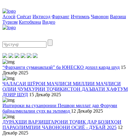
Асосӣ
Сиёсат
Иқтисод
Фарҳанг
Иҷтимоъ
Ҷавонон
Варзиш
Туризм
Китобхона
Видео
“Фарҳанги суманакпазӣ” ба ЮНЕСКО дохил карда шуд
15
Декабр 2025
ҶАЛАСАИ ШӮРОИ МАҶЛИСИ МИЛЛИИ МАҶЛИСИ
ОЛИИ ҶУМҲУРИИ ТОҶИКИСТОН ДАЪВАТИ ҲАФТУМ
ДОИР ШУД
15 Декабр 2025
Иштироки ва суханронии Пешвои миллат дар Форуми
байналмилалии сулҳ ва эътимод
12 Декабр 2025
ДУРАХШИ ВАРЗИШГАРОНИ ТОҶИК ДАР БОЗИҲОИ
ПАРАОЛИМПИИ ҶАВОНОНИ ОСИЁ - ДУБАЙ 2025
12
Декабр 2025