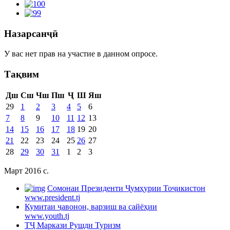
Назарсанҷӣ
У вас нет прав на участие в данном опросе.
Тақвим
Дш
Сш
Чш
Пш
Ҷ
Ш
Яш
29
1
2
3
4
5
6
7
8
9
10
11
12
13
14
15
16
17
18
19
20
21
22
23
24
25
26
27
28
29
30
31
1
2
3
Март 2016 c.
Cомонаи Президенти Ҷумҳурии Тоҷикистон
www.president.tj
Кумитаи ҷавонон, варзиш ва сайёҳии
www.youth.tj
ТҶ Маркази Рушди Туризм