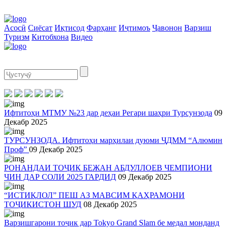
Асосӣ
Сиёсат
Иқтисод
Фарҳанг
Иҷтимоъ
Ҷавонон
Варзиш
Туризм
Китобхона
Видео
Ифтитоҳи МТМУ №23 дар деҳаи Регари шаҳри Турсунзода
09
Декабр 2025
ТУРСУНЗОДА. Ифтитоҳи марҳилаи дуюми ҶДММ “Алюмин
Проф”
09 Декабр 2025
РОНАНДАИ ТОҶИК БЕЖАН АБДУЛЛОЕВ ЧЕМПИОНИ
ЧИН ДАР СОЛИ 2025 ГАРДИД
09 Декабр 2025
“ИСТИҚЛОЛ” ПЕШ АЗ МАВСИМ ҚАҲРАМОНИ
ТОҶИКИСТОН ШУД
08 Декабр 2025
Варзишгарони тоҷик дар Tokyo Grand Slam бе медал монданд