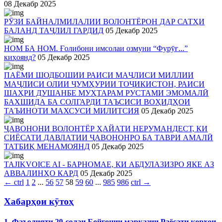
08 Декабр 2025
РӮЗИ БАЙНАЛМИЛАЛИИ ВОЛОНТЁРОН ДАР САТҲИ
БАЛАНД ТАҶЛИЛ ГАРДИД
05 Декабр 2025
НОМ БА НОМ. Ғолибони имсолаи озмуни “Фурӯғ...”
киҳоянд?
05 Декабр 2025
ПАЁМИ ШОДБОШИИ РАИСИ МАҶЛИСИ МИЛЛИИ
МАҶЛИСИ ОЛИИ ҶУМҲУРИИ ТОҶИКИСТОН, РАИСИ
ШАҲРИ ДУШАНБЕ МУҲТАРАМ РУСТАМИ ЭМОМАЛӢ
БАХШИДА БА СОЛГАРДИ ТАЪСИСИ ВОҲИДҲОИ
ТАЪИНОТИ МАХСУСИ МИЛИТСИЯ
05 Декабр 2025
ҶАВОНОНИ ВОЛОНТЁР ҲАЙАТИ НЕРУМАНДЕСТ, КИ
СИЁСАТИ ДАВЛАТИИ ҶАВОНОНРО БА ТАВРИ АМАЛӢ
ТАТБИҚ МЕНАМОЯНД
05 Декабр 2025
TAJIKVOICE AI - БАРНОМАЕ, КИ АБДУЛАЗИЗРО ЯКЕ АЗ
АВВАЛИНҲО КАРД
05 Декабр 2025
←
ctrl
1
2
...
56
57
58
59
60
...
985
986
ctrl
→
Хабарҳои кӯтоҳ
1. Фаъолияти 20-солаи Бойгонии марказии Раёсати корҳои