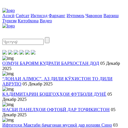
Асосӣ
Сиёсат
Иқтисод
Фарҳанг
Иҷтимоъ
Ҷавонон
Варзиш
Туризм
Китобхона
Видео
ОЗМУН БАРОЯМ ҚУДРАТИ БАРХОСТАН ДОД
05 Декабр
2025
“ДОНАИ АЛМОС”. АЗ ДИЛИ КӮҲИСТОН ТО ДИЛИ
АВРУПО
05 Декабр 2025
ҚАДИМИТАРИН БОШГОҲҲОИ ФУТБОЛИ ДУНЁ
05
Декабр 2025
НАСБИ ПАНЕЛҲОИ ОФТОБӢ ДАР ТОҶИКИСТОН
05
Декабр 2025
Ифтитоҳи Мактаби бачагонаи мусиқӣ дар ноҳияи Сино
03