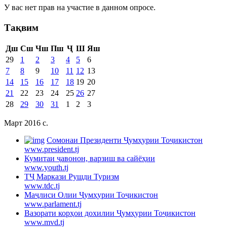
У вас нет прав на участие в данном опросе.
Тақвим
Дш
Сш
Чш
Пш
Ҷ
Ш
Яш
29
1
2
3
4
5
6
7
8
9
10
11
12
13
14
15
16
17
18
19
20
21
22
23
24
25
26
27
28
29
30
31
1
2
3
Март 2016 c.
Cомонаи Президенти Ҷумҳурии Тоҷикистон
www.president.tj
Кумитаи ҷавонон, варзиш ва сайёҳии
www.youth.tj
ТҶ Маркази Рушди Туризм
www.tdc.tj
Маҷлиси Олии Ҷумҳурии Тоҷикистон
www.parlament.tj
Вазорати корҳои дохилии Ҷумҳурии Тоҷикистон
www.mvd.tj