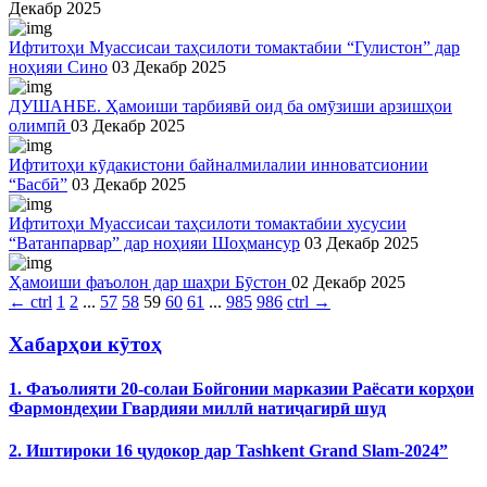
Декабр 2025
Ифтитоҳи Муассисаи таҳсилоти томактабии “Гулистон” дар
ноҳияи Сино
03 Декабр 2025
ДУШАНБЕ. Ҳамоиши тарбиявӣ оид ба омӯзиши арзишҳои
олимпӣ
03 Декабр 2025
Ифтитоҳи кӯдакистони байналмилалии инноватсионии
“Басбӣ”
03 Декабр 2025
Ифтитоҳи Муассисаи таҳсилоти томактабии хусусии
“Ватанпарвар” дар ноҳияи Шоҳмансур
03 Декабр 2025
Ҳамоиши фаъолон дар шаҳри Бӯстон
02 Декабр 2025
←
ctrl
1
2
...
57
58
59
60
61
...
985
986
ctrl
→
Хабарҳои кӯтоҳ
1. Фаъолияти 20-солаи Бойгонии марказии Раёсати корҳои
Фармондеҳии Гвардияи миллӣ натиҷагирӣ шуд
2. Иштироки 16 ҷудокор дар Tashkent Grand Slam-2024”