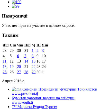
Назарсанҷӣ
У вас нет прав на участие в данном опросе.
Тақвим
Дш
Сш
Чш
Пш
Ҷ
Ш
Яш
28
29
30
31
1
2
3
4
5
6
7
8
9
10
11
12
13
14
15
16
17
18
19
20
21
22
23
24
25
26
27
28
29
30
1
Апрел 2016 c.
Cомонаи Президенти Ҷумҳурии Тоҷикистон
www.president.tj
Кумитаи ҷавонон, варзиш ва сайёҳии
www.youth.tj
ТҶ Маркази Рушди Туризм