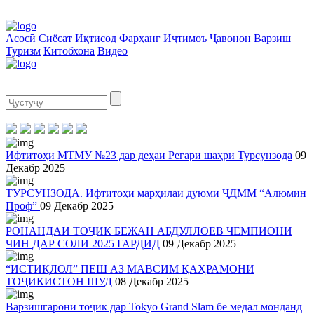
Асосӣ
Сиёсат
Иқтисод
Фарҳанг
Иҷтимоъ
Ҷавонон
Варзиш
Туризм
Китобхона
Видео
Ифтитоҳи МТМУ №23 дар деҳаи Регари шаҳри Турсунзода
09
Декабр 2025
ТУРСУНЗОДА. Ифтитоҳи марҳилаи дуюми ҶДММ “Алюмин
Проф”
09 Декабр 2025
РОНАНДАИ ТОҶИК БЕЖАН АБДУЛЛОЕВ ЧЕМПИОНИ
ЧИН ДАР СОЛИ 2025 ГАРДИД
09 Декабр 2025
“ИСТИҚЛОЛ” ПЕШ АЗ МАВСИМ ҚАҲРАМОНИ
ТОҶИКИСТОН ШУД
08 Декабр 2025
Варзишгарони тоҷик дар Tokyo Grand Slam бе медал монданд