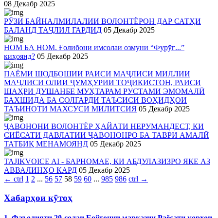
08 Декабр 2025
РӮЗИ БАЙНАЛМИЛАЛИИ ВОЛОНТЁРОН ДАР САТҲИ
БАЛАНД ТАҶЛИЛ ГАРДИД
05 Декабр 2025
НОМ БА НОМ. Ғолибони имсолаи озмуни “Фурӯғ...”
киҳоянд?
05 Декабр 2025
ПАЁМИ ШОДБОШИИ РАИСИ МАҶЛИСИ МИЛЛИИ
МАҶЛИСИ ОЛИИ ҶУМҲУРИИ ТОҶИКИСТОН, РАИСИ
ШАҲРИ ДУШАНБЕ МУҲТАРАМ РУСТАМИ ЭМОМАЛӢ
БАХШИДА БА СОЛГАРДИ ТАЪСИСИ ВОҲИДҲОИ
ТАЪИНОТИ МАХСУСИ МИЛИТСИЯ
05 Декабр 2025
ҶАВОНОНИ ВОЛОНТЁР ҲАЙАТИ НЕРУМАНДЕСТ, КИ
СИЁСАТИ ДАВЛАТИИ ҶАВОНОНРО БА ТАВРИ АМАЛӢ
ТАТБИҚ МЕНАМОЯНД
05 Декабр 2025
TAJIKVOICE AI - БАРНОМАЕ, КИ АБДУЛАЗИЗРО ЯКЕ АЗ
АВВАЛИНҲО КАРД
05 Декабр 2025
←
ctrl
1
2
...
56
57
58
59
60
...
985
986
ctrl
→
Хабарҳои кӯтоҳ
1. Фаъолияти 20-солаи Бойгонии марказии Раёсати корҳои