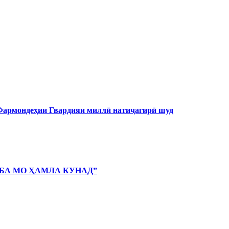
 Фармондеҳии Гвардияи миллӣ натиҷагирӣ шуд
 БА МО ҲАМЛА КУНАД”