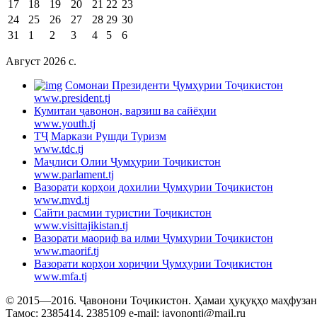
17
18
19
20
21
22
23
24
25
26
27
28
29
30
31
1
2
3
4
5
6
Август 2026 c.
Cомонаи Президенти Ҷумҳурии Тоҷикистон
www.president.tj
Кумитаи ҷавонон, варзиш ва сайёҳии
www.youth.tj
ТҶ Маркази Рушди Туризм
www.tdc.tj
Маҷлиси Олии Ҷумҳурии Тоҷикистон
www.parlament.tj
Вазорати корҳои дохилии Ҷумҳурии Тоҷикистон
www.mvd.tj
Сайти расмии туристии Тоҷикистон
www.visittajikistan.tj
Вазорати маориф ва илми Ҷумҳурии Тоҷикистон
www.maorif.tj
Вазорати корҳои хориҷии Ҷумҳурии Тоҷикистон
www.mfa.tj
© 2015—2016. Ҷавонони Тоҷикистон. Ҳамаи ҳуқуқҳо маҳфузанд.
Тамос: 2385414, 2385109 e-mail: javonontj@mail.ru