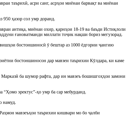
раи таърихӣ, асри санг, асрҳои миёнаи барвақт ва миёнаи
 950 ҳазор сол умр доранд.
авраи антиқа, миёнаи охир, қарнҳои 18-19 ва баъди Истиқлоли
маддуни ғановатманди миллати тоҷик нақши бориз мегузорад.
вишҳои бостоншиносӣ ӯ бештар аз 1000 ёдгории ҷангию
риётии бостоншиносон дар мавзеи таърихии Кӯлдара, ки каме
 Марказӣ ба шумор рафта, дар ин мавзеъ бошишгоҳҳои замони
а “Ҳомо эректус”-ҳо умр ба сар мебурданд.
о намуд.
Раҳмон мавзеъҳои таърихии кишвари мо бо ҷалби