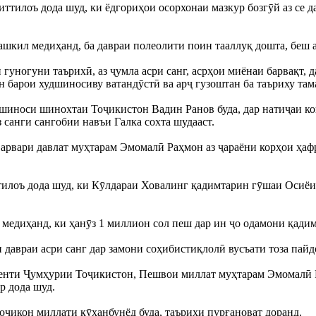
лоъ дода шуд, ки ёдгориҳои осорхонаи мазкур бозгӯй аз се дав
шкил медиҳанд, ба давраи полеолити поин тааллуқ дошта, беш аз
уногуни таърихӣ, аз ҷумла асри санг, асрҳои миёнаи барвақт, д
н барои худшиносиву ватандӯстӣ ва арҷ гузоштан ба таъриху та
иноси шинохтаи Тоҷикистон Вадин Ранов буда, дар натиҷаи ко
 санги сангобии навъи Галка сохта шудааст.
арвари давлат муҳтарам Эмомалӣ Раҳмон аз ҷараёни корҳои ҳаф
тилоъ дода шуд, ки Кӯлдараи Ховалинг қадимтарин гӯшаи Осиёи
медиҳанд, ки ҳанӯз 1 миллион сол пеш дар ин ҷо одамони қадим
давраи асри санг дар замони соҳибистиқлолӣ вусъати тоза пайд
денти Ҷумҳурии Тоҷикистон, Пешвои миллат муҳтарам Эмомалӣ 
р дода шуд.
тоҷикон миллати кӯҳанбунёд буда, таърихи пурғановат доранд.