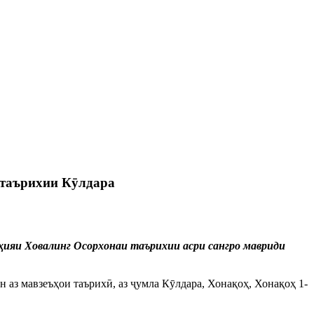
 таърихии Кӯлдара
ияи Ховалинг Осорхонаи таърихии асри сангро мавриди
аз мавзеъҳои таърихӣ, аз ҷумла Кӯлдара, Хонақоҳ, Хонақоҳ 1-