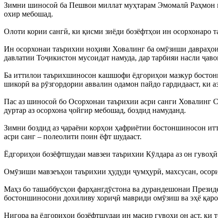
Зимни шиносоӣ ба Пешвои миллат муҳтарам Эмомалӣ Раҳмон итти
охир мебошад.
Олоти кории сангӣ, ки қисми зиёди бозёфтҳои ин осорхонаро та
Ин осорхонаи таърихии ноҳияи Ховалинг ба омӯзиши давраҳои г
давлатии Тоҷикистон мусоидат намуда, дар тарбияи насли ҷаво
Ба иттилои таърихшиносон кашшофи ёдгориҳои мазкур бостонш
шикорӣ ва рӯзгордории аввалин одамон пайдо гардидааст, ки аз
Пас аз шиносоӣ бо Осорхонаи таърихии асри санги Ховалинг С
дуртар аз осорхона ҷойгир мебошад, боздид намуданд.
Зимни боздид аз ҷараёни корҳои ҳафриётии бостоншиносон ит
асри санг – полеолити поин ёфт шудааст.
Ёдгориҳои бозёфтшудаи мавзеи таърихии Кӯлдара аз он гувоҳӣ 
Омӯзиши мавзеъҳои таърихии ҳудуди ҷумҳурӣ, махсусан, осори 
Маҳз бо ташаббусҳои фарҳангдӯстона ва дурандешонаи Прези
бостоншиносони дохиливу хориҷӣ мавриди омӯзиш ва эҳё қаро
Нигора ва ёдгориҳои бозёфтшудаи ин масир гувоҳи он аст, ки 