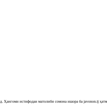
 Ҳангоми истифодаи матолиби сомона ишора ба javonon.tj ҳатм