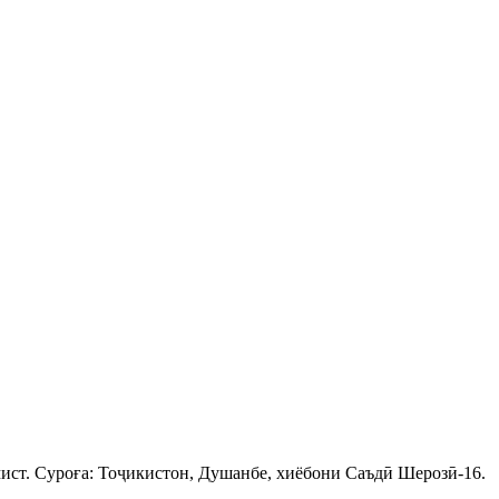
ист. Суроға: Тоҷикистон, Душанбе, хиёбони Саъдӣ Шерозӣ-16.