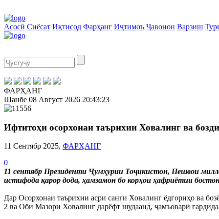
Асосӣ
Сиёсат
Иқтисод
Фарҳанг
Иҷтимоъ
Ҷавонон
Варзиш
Тур
ФАРҲАНГ
Шанбе
08 Август 2026
20:43:23
Ифтитоҳи осорхонаи таърихии Ховалинг ва бозди
11 Сентябр 2025,
ФАРҲАНГ
0
11 сентябр Президенти Ҷумҳурии Тоҷикистон, Пешвои милла
истифода қарор дода, ҳамзамон бо корҳои ҳафриётии босто
Дар Осорхонаи таърихии асри санги Ховалинг ёдгориҳо ва бозё
2 ва Оби Мазори Ховалинг дарёфт шудаанд, ҷамъоварӣ гардида