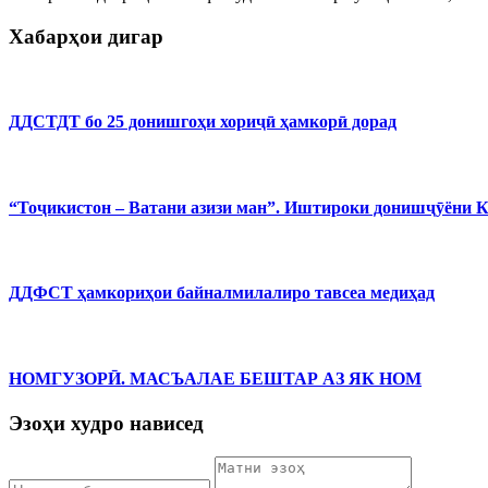
Хабарҳои дигар
ДДСТДТ бо 25 донишгоҳи хориҷӣ ҳамкорӣ дорад
“Тоҷикистон – Ватани азизи ман”. Иштироки донишҷӯёни 
ДДФСТ ҳамкориҳои байналмилалиро тавсеа медиҳад
НОМГУЗОРӢ. МАСЪАЛАЕ БЕШТАР АЗ ЯК НОМ
Эзоҳи худро нависед