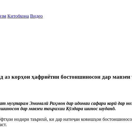
изм
Китобхона
Видео
д аз корҳои ҳафриётии бостоншиносон дар мавзеи
т муҳтарам Эмомалӣ Раҳмон дар идомаи сафари корӣ дар ноҳ
ншиносон дар мавзеи таърихии Кӯлдара шинос шуданд.
фтҳои нодири таърихӣ, ки дар натиҷаи ковишҳои бостоншиносон 
аст.