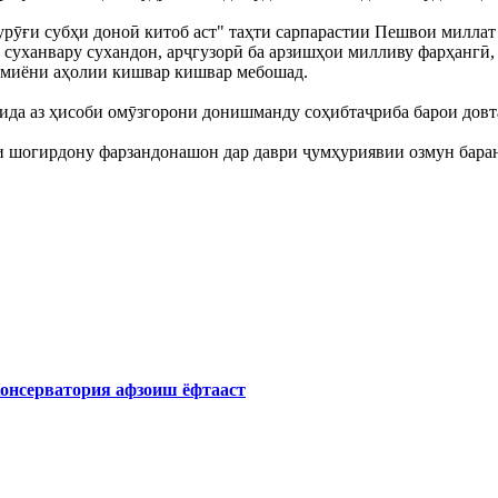
рӯғи субҳи доноӣ китоб аст" таҳти сарпарастии Пешвои миллат
и суханвару сухандон, арҷгузорӣ ба арзишҳои милливу фарҳангӣ
ӣ миёни аҳолии кишвар кишвар мебошад.
ида аз ҳисоби омӯзгорони донишманду соҳибтаҷриба барои довт
ки шогирдону фарзандонашон дар даври ҷумҳуриявии озмун бара
Консерватория афзоиш ёфтааст