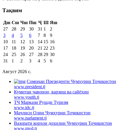
Тақвим
Дш
Сш
Чш
Пш
Ҷ
Ш
Яш
27
28
29
30
31
1
2
3
4
5
6
7
8
9
10
11
12
13
14
15
16
17
18
19
20
21
22
23
24
25
26
27
28
29
30
31
1
2
3
4
5
6
Август 2026 c.
Cомонаи Президенти Ҷумҳурии Тоҷикистон
www.president.tj
Кумитаи ҷавонон, варзиш ва сайёҳии
www.youth.tj
ТҶ Маркази Рушди Туризм
www.tdc.tj
Маҷлиси Олии Ҷумҳурии Тоҷикистон
www.parlament.tj
Вазорати корҳои дохилии Ҷумҳурии Тоҷикистон
www.mvd.tj