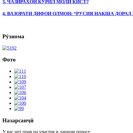
3. ҶАЗИРАҲОИ КУРИЛ МОЛИ КИСТ?
4. ВАЗОРАТИ ДИФОИ ОЛМОН: “РУСИЯ НАҚША ДОРАД
Рӯзнома
Фото
Назарсанҷӣ
У вас нет прав на участие в данном опросе.