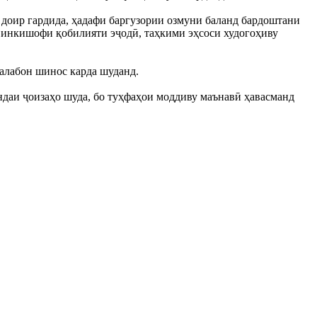
 доир гардида, ҳадафи баргузории озмуни баланд бардоштани
, инкишофи қобилияти эҷодӣ, таҳкими эҳсоси худогоҳиву
алабон шинос карда шуданд.
ндаи ҷоизаҳо шуда, бо туҳфаҳои моддиву маънавӣ ҳавасманд