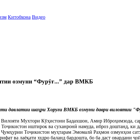
изм
Китобхона
Видео
тии озмуни “Фурӯғ...” дар ВМКБ
яти давлатии шаҳри Хоруғи ВМКБ озмуни даври вилоятии "Фур
Вилояти Мухтори Кӯҳистони Бадахшон, Амир Иброҳимзода, сард
Тоҷикистон иштирок ва суханронӣ намуда, иброз доштанд, ки д
и Ҷумҳурии Тоҷикистон муҳтарам Эмомалӣ Раҳмон озмунҳои сат
ифат ва лаёқати худро баланд бардошта, бо ба даст овардани ҷ