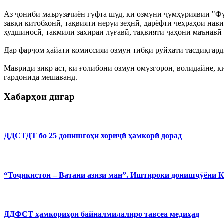
Аз ҷониби маърӯзачиён гуфта шуд, ки озмуни ҷумҳуриявии "Фу
завқи китобхонӣ, тақвияти неруи зеҳнӣ, дарёфти чеҳраҳои нав
худшиносӣ, такмили захираи луғавӣ, тақвияти ҷаҳони маънав
Дар фарҷом ҳайати комиссияи озмун тибқи рӯйхати тасдиқгард
Мавриди зикр аст, ки ғолибони озмун омӯзгорон, волидайне, 
гардонида мешаванд.
Хабарҳои дигар
ДДСТДТ бо 25 донишгоҳи хориҷӣ ҳамкорӣ дорад
“Тоҷикистон – Ватани азизи ман”. Иштироки донишҷӯёни 
ДДФСТ ҳамкориҳои байналмилалиро тавсеа медиҳад