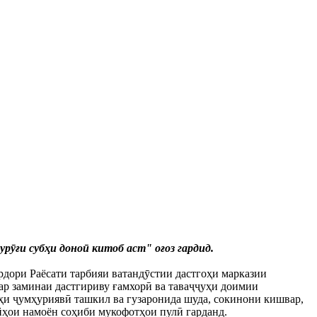
ӯғи субҳи доноӣ китоб аст" оғоз гардид.
ори Раёсати тарбияи ватандӯстии дастгоҳи марказии
ар заминаи дастгириву ғамхорӣ ва таваҷҷуҳи доимии
ҳи ҷумҳуриявӣ ташкил ва гузаронида шуда, сокинони кишвар,
ойҳои намоён соҳиби мукофотҳои пулӣ гарданд.