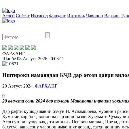
Асосӣ
Сиёсат
Иқтисод
Фарҳанг
Иҷтимоъ
Ҷавонон
Варзиш
Тур
ФАРҲАНГ
Шанбе
08 Август 2026
20:03:13
Иштироки намояндаи КҶВ дар оғози даври вилоя
20 Август 2024,
ФАРҲАНГ
0
20 августи соли 2024 дар толори Мақомоти иҷроияи ҳокими
Дар рафти кушодашавии озмун Н. Асламшоева, муовини раиси 
Кумитаи кор бо ҷавонон ва варзиши назди Ҳукумати Ҷумҳурии 
Асосгузори сулҳу ваҳдати миллӣ - Пешвои миллат, Президент
бахусус наврасону ҷавонон имконият доранд сатҳи донишу маър