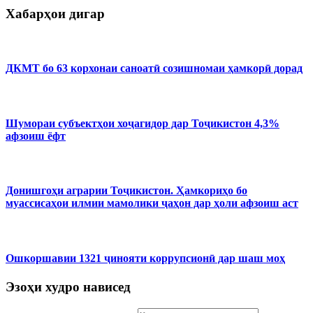
Хабарҳои дигар
ДКМТ бо 63 корхонаи саноатӣ созишномаи ҳамкорӣ дорад
Шумораи субъектҳои хоҷагидор дар Тоҷикистон 4,3%
афзоиш ёфт
Донишгоҳи аграрии Тоҷикистон. Ҳамкориҳо бо
муассисаҳои илмии мамолики ҷаҳон дар ҳоли афзоиш аст
Ошкоршавии 1321 ҷинояти коррупсионӣ дар шаш моҳ
Эзоҳи худро нависед