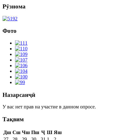
Рӯзнома
Фото
Назарсанҷӣ
У вас нет прав на участие в данном опросе.
Тақвим
Дш
Сш
Чш
Пш
Ҷ
Ш
Яш
27
28
29
30
31
1
2