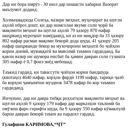
Дар ин бора имрӯз - 30 июл дар нишасти хабарии Вазорат
маълумот доданд.
Холмаҳмадзода Солеҳа, вазири меҳнат, муҳоҷират ва шуғли
аҳолӣ иброз дошт, ки дар нимсолаи якуми соли ҷорӣ ба
мақомоти меҳнат ва шуғли аҳолӣ 79 ҳазору 870 нафар
шаҳрванд муроҷиат намудаанд, ки аз ин миқдор ба 33 ҳазору
802 нафар расман мақоми бекорӣ дода шуда, 41 ҳазору 205
нафар шаҳрванди бекор ва мухоҷирони меҳнатӣ бо ҷойҳои
кории доимӣ, муваққатӣ ва мавсимӣ таъмин гардиданд. Ба
қавли вазир ин шумора нисбат ба ҳамин давраи соли гузашта
305 нафар ё 0,7 фоиз зиёд мебошад.
Таъкид гардид, ки тавассути ҷойҳои кории бандшуда
(квотаҳо) 4640 нафар, корҳои фардӣ 1199 нафар, тариқи ҷалб
ба корҳои ҷамъиятии музднок 3478 нафар бо кор таъмин
гардиданд.
Инчунин, дар ин давра тибқи роҳхатҳои мақомоти меҳнат ва
шуғли аҳолӣ 9 ҳазору 179 нафар дар марказҳои таълимӣ ба
омӯзиш фаро гирифта шуда, ба 9 ҳазору 550 нафар кӯмакпулӣ
барои давраи бекорӣ таъин ва пардохт гардид.
Гулафшон КАРИМОВА,“ҶТ”