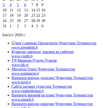
3
4
5
6
7
8
9
10
11
12
13
14
15
16
17
18
19
20
21
22
23
24
25
26
27
28
29
30
31
1
2
3
4
5
6
Август 2026 c.
Cомонаи Президенти Ҷумҳурии Тоҷикистон
www.president.tj
Кумитаи ҷавонон, варзиш ва сайёҳии
www.youth.tj
ТҶ Маркази Рушди Туризм
www.tdc.tj
Маҷлиси Олии Ҷумҳурии Тоҷикистон
www.parlament.tj
Вазорати корҳои дохилии Ҷумҳурии Тоҷикистон
www.mvd.tj
Сайти расмии туристии Тоҷикистон
www.visittajikistan.tj
Вазорати маориф ва илми Ҷумҳурии Тоҷикистон
www.maorif.tj
Вазорати корҳои хориҷии Ҷумҳурии Тоҷикистон