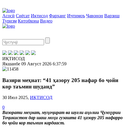
Асосӣ
Сиёсат
Иқтисод
Фарҳанг
Иҷтимоъ
Ҷавонон
Варзиш
Туризм
Китобхона
Видео
ИҚТИСОД
Якшанбе
09 Август 2026
6:37:59
Вазири меҳнат: “41 ҳазору 205 нафар бо ҷойи
кор таъмин шуданд”
30 Июл 2025,
ИҚТИСОД
0
Вазорати меҳнат, муҳоҷират ва шуғли аҳолии Ҷумҳурии
Тоҷикистон дар шаш моҳи гузашта 41 ҳазору 205 нафарро
бо ҷойи кор таъмин кардааст.