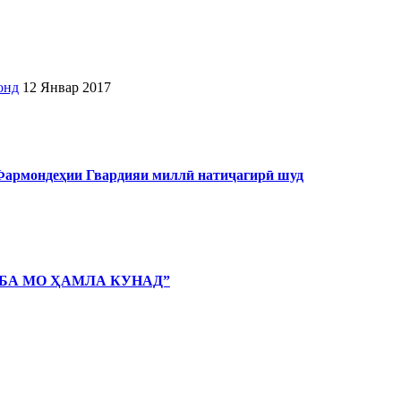
онд
12 Январ 2017
 Фармондеҳии Гвардияи миллӣ натиҷагирӣ шуд
 БА МО ҲАМЛА КУНАД”