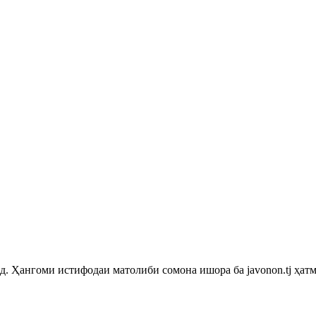
 Ҳангоми истифодаи матолиби сомона ишора ба javonon.tj ҳатм