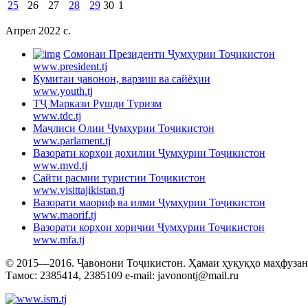
25
26
27
28
29
30
1
Апрел 2022 c.
Cомонаи Президенти Ҷумҳурии Тоҷикистон
www.president.tj
Кумитаи ҷавонон, варзиш ва сайёҳии
www.youth.tj
ТҶ Маркази Рушди Туризм
www.tdc.tj
Маҷлиси Олии Ҷумҳурии Тоҷикистон
www.parlament.tj
Вазорати корҳои дохилии Ҷумҳурии Тоҷикистон
www.mvd.tj
Сайти расмии туристии Тоҷикистон
www.visittajikistan.tj
Вазорати маориф ва илми Ҷумҳурии Тоҷикистон
www.maorif.tj
Вазорати корҳои хориҷии Ҷумҳурии Тоҷикистон
www.mfa.tj
© 2015—2016. Ҷавонони Тоҷикистон. Ҳамаи ҳуқуқҳо маҳфузанд.
Тамос: 2385414, 2385109 e-mail: javonontj@mail.ru