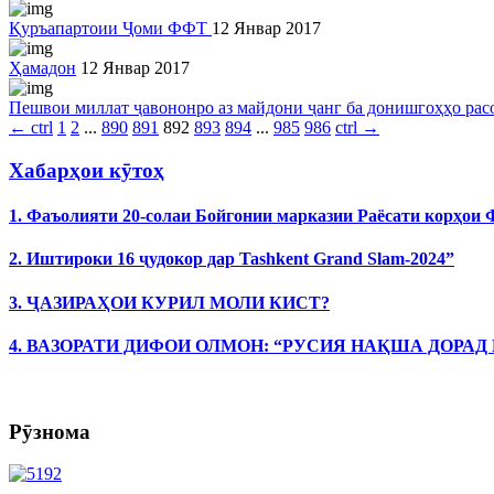
Қуръапартоии Ҷоми ФФТ
12 Январ 2017
Ҳамадон
12 Январ 2017
Пешвои миллат ҷавононро аз майдони ҷанг ба донишгоҳҳо рас
←
ctrl
1
2
...
890
891
892
893
894
...
985
986
ctrl
→
Хабарҳои кӯтоҳ
1. Фаъолияти 20-солаи Бойгонии марказии Раёсати корҳои
2. Иштироки 16 ҷудокор дар Tashkent Grand Slam-2024”
3. ҶАЗИРАҲОИ КУРИЛ МОЛИ КИСТ?
4. ВАЗОРАТИ ДИФОИ ОЛМОН: “РУСИЯ НАҚША ДОРАД
Рӯзнома