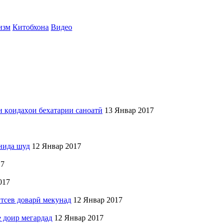
изм
Китобхона
Видео
и қоидаҳои бехатарии саноатӣ
13 Январ 2017
нида шуд
12 Январ 2017
17
017
сев доварӣ мекунад
12 Январ 2017
 доир мегардад
12 Январ 2017