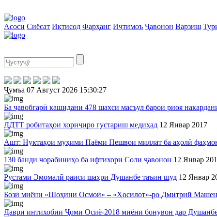
Асосӣ
Сиёсат
Иқтисод
Фарҳанг
Иҷтимоъ
Ҷавонон
Варзиш
Тур
Ҷумъа
07 Август 2026
15:30:27
Ба ҷавобгарӣ кашидани 478 шахси масъул барои риоя накардан
ДДТТ робитаҳои хориҷиро густариш медиҳад
12 Январ 2017
Ашт: Нуктаҳои муҳими Паëми Пешвои миллат ба аҳолӣ фаҳмо
130 банди чорабиниҳо ба ифтихори Соли ҷавонон
12 Январ 20
Рустами Эмомалӣ раиси шаҳри Душанбе таъин шуд
12 Январ 2
Бозӣ миёни «Шоҳини Осмоӣ» – «Ҳосилот»-ро Дмитрий Машент
Даври интихобии Ҷоми Осиё-2018 миёни бонувон дар Душанбе