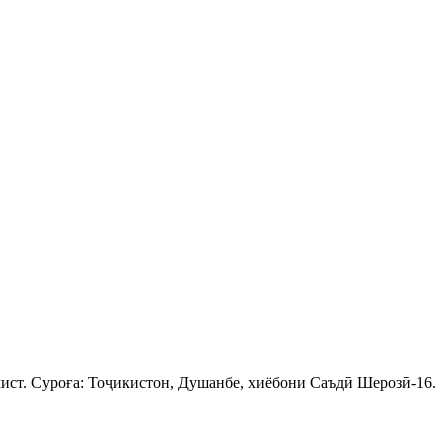
ист. Суроға: Тоҷикистон, Душанбе, хиёбони Саъдӣ Шерозӣ-16.