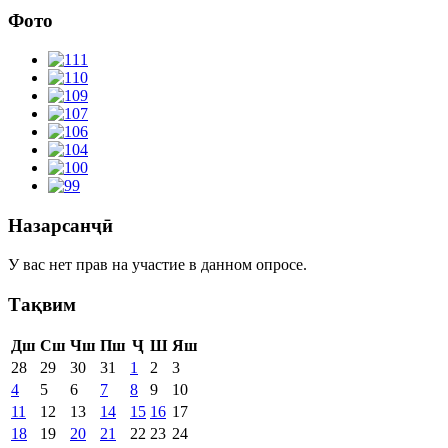
Фото
Назарсанҷӣ
У вас нет прав на участие в данном опросе.
Тақвим
Дш
Сш
Чш
Пш
Ҷ
Ш
Яш
28
29
30
31
1
2
3
4
5
6
7
8
9
10
11
12
13
14
15
16
17
18
19
20
21
22
23
24