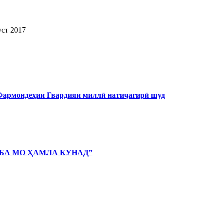
уст 2017
 Фармондеҳии Гвардияи миллӣ натиҷагирӣ шуд
 БА МО ҲАМЛА КУНАД”