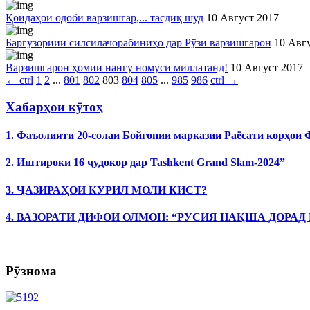
Қоидаҳои одоби варзишгар,... тасдиқ шуд
10 Август 2017
Баргузориии силсилачорабиниҳо дар Рӯзи варзишгарон
10 Авг
Варзишгарон ҳомии нангу номуси миллатанд!
10 Август 2017
←
ctrl
1
2
...
801
802
803
804
805
...
985
986
ctrl
→
Хабарҳои кӯтоҳ
1. Фаъолияти 20-солаи Бойгонии марказии Раёсати корҳои
2. Иштироки 16 ҷудокор дар Tashkent Grand Slam-2024”
3. ҶАЗИРАҲОИ КУРИЛ МОЛИ КИСТ?
4. ВАЗОРАТИ ДИФОИ ОЛМОН: “РУСИЯ НАҚША ДОРАД
Рӯзнома