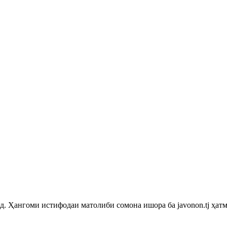
 Ҳангоми истифодаи матолиби сомона ишора ба javonon.tj ҳатм