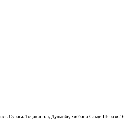
ист. Суроға: Тоҷикистон, Душанбе, хиёбони Саъдӣ Шерозӣ-16.