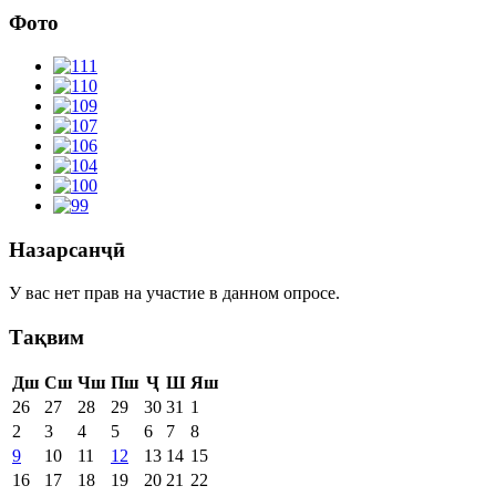
Фото
Назарсанҷӣ
У вас нет прав на участие в данном опросе.
Тақвим
Дш
Сш
Чш
Пш
Ҷ
Ш
Яш
26
27
28
29
30
31
1
2
3
4
5
6
7
8
9
10
11
12
13
14
15
16
17
18
19
20
21
22