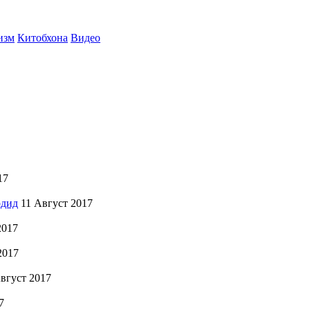
изм
Китобхона
Видео
17
рдид
11 Август 2017
2017
2017
вгуст 2017
7