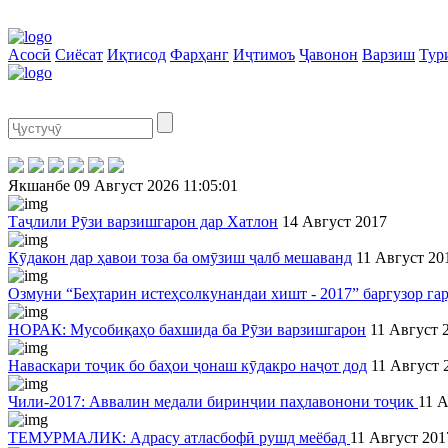
Асосӣ
Сиёсат
Иқтисод
Фарҳанг
Иҷтимоъ
Ҷавонон
Варзиш
Тур
Якшанбе
09 Август 2026
11:05:02
Таҷлили Рӯзи варзишгарон дар Хатлон
14 Август 2017
Кӯдакон дар ҳавои тоза ба омӯзиш ҷалб мешаванд
11 Август 20
Озмуни “Беҳтарин истеҳсолкунандаи хишт - 2017” баргузор га
НОРАК: Мусобиқаҳо бахшида ба Рӯзи варзишгарон
11 Август 
Наваскари тоҷик бо баҳои ҷонаш кӯдакро наҷот дод
11 Август 
Чили-2017: Аввалин медали биринҷии паҳлавонони тоҷик
11 А
ТЕМУРМАЛИК: Адрасу атласбофӣ рушд меёбад
11 Август 201