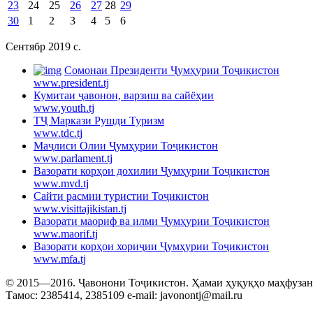
23
24
25
26
27
28
29
30
1
2
3
4
5
6
Сентябр 2019 c.
Cомонаи Президенти Ҷумҳурии Тоҷикистон
www.president.tj
Кумитаи ҷавонон, варзиш ва сайёҳии
www.youth.tj
ТҶ Маркази Рушди Туризм
www.tdc.tj
Маҷлиси Олии Ҷумҳурии Тоҷикистон
www.parlament.tj
Вазорати корҳои дохилии Ҷумҳурии Тоҷикистон
www.mvd.tj
Сайти расмии туристии Тоҷикистон
www.visittajikistan.tj
Вазорати маориф ва илми Ҷумҳурии Тоҷикистон
www.maorif.tj
Вазорати корҳои хориҷии Ҷумҳурии Тоҷикистон
www.mfa.tj
© 2015—2016. Ҷавонони Тоҷикистон. Ҳамаи ҳуқуқҳо маҳфузанд.
Тамос: 2385414, 2385109 e-mail: javonontj@mail.ru