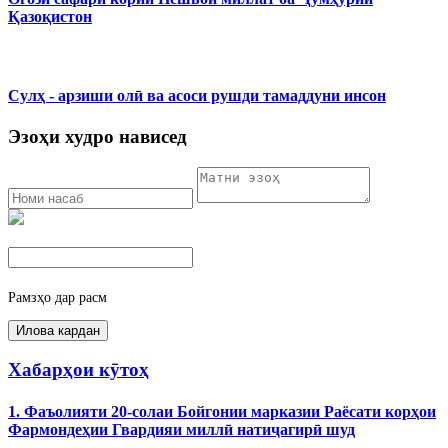
Қазоқистон
Сулҳ - арзиши олӣ ва асоси рушди тамаддуни инсон
Эзоҳи худро нависед
Рамзҳо дар расм
Хабарҳои кӯтоҳ
1. Фаъолияти 20-солаи Бойгонии марказии Раёсати корҳои
Фармондеҳии Гвардияи миллӣ натиҷагирӣ шуд