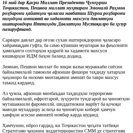
16 май дар Қасри Миллат Президенти Ҷумҳурии
Тоҷикистон, Пешвои миллат муҳтарам Эмомалӣ Раҳмон
роҳбарони ҳайатҳои ҷаласаи навбатии Шурои роҳбарони
ниҳодҳои амниятӣ ва хадамоти махсуси давлатҳои
иштирокдори Иттиҳоди Давлатҳои Мустақилро ба ҳузур
пазируфтанд.
Сарвари давлат дар оғози сухан иштирокдорони ҷаласаро
хайрамақдам гуфта, ба саъю кӯшиши муштарак ва фаъолияти
ҳамоҳанги сохторҳои қудратӣ ва хадамоти махсуси
кишварҳои ИДМ баҳои баланд доданд.
Зимнан, Пешвои миллат бо зикри вазъи мураккаби сиёсии
байналмилалӣ тамоюли афзоиши фишори таҳдиду хатарҳои
ҷаҳониро ба низоми минтақавии амният ба таври махсус
таъкид карданд.
Аз ҷумла, афзоиши минбаъдаи таҳдидҳои терроризми
байналмилалӣ, ифротгароӣ, зуҳуроти тундгароӣ ва ҷиноятҳои
муташаккили фаромиллӣ, шиддатнокии марбут ба қочоқи
маводи мухаддиру аслиҳа ва ҷиноятҳои киберӣ ҳамчун
хавфҳои асосии амниятӣ номбар карда шуданд.
Ҳамчунин, иброз гардид, ки Тоҷикистон ҷиҳати татбиқи
Стратегияи ҷаҳонии зиддитеррористии СММ ду стратегияи