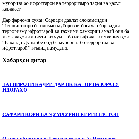
мубориза бо ифротгароӣ ва терроризмро таҳия ва қабул
кардааст.
Дар фарҷоми сухан Сарвари давлат алоқамандии
Тоҷикистонро ба идомаи муборизаи босамар бар зидди
терроризму ифротгароӣ ва таҳкими ҳамкории амалӣ оид ба
масъалаҳои амниятӣ, аз ҷумла бо истифода аз имкониятҳои
“Раванди Душанбе оид ба мубориза бо терроризм ва
ифротгароӣ” таъкид намуданд.
Хабарҳои дигар
ТАҒЙИРОТИ КАДРӢ ДАР ЯК ҚАТОР ВАЗОРАТУ
ИДОРАҲО
САФАРИ КОРӢ БА ҶУМҲУРИИ ҚИРҒИЗИСТОН
Оғози сафари кории Пешвои миллат ба Ҷумҳурии