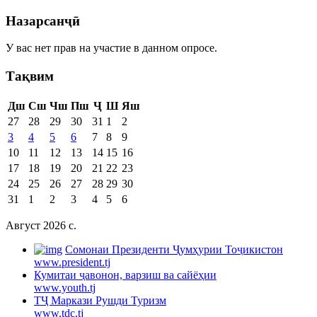
Назарсанҷӣ
У вас нет прав на участие в данном опросе.
Тақвим
Дш
Сш
Чш
Пш
Ҷ
Ш
Яш
27
28
29
30
31
1
2
3
4
5
6
7
8
9
10
11
12
13
14
15
16
17
18
19
20
21
22
23
24
25
26
27
28
29
30
31
1
2
3
4
5
6
Август 2026 c.
Cомонаи Президенти Ҷумҳурии Тоҷикистон
www.president.tj
Кумитаи ҷавонон, варзиш ва сайёҳии
www.youth.tj
ТҶ Маркази Рушди Туризм
www.tdc.tj