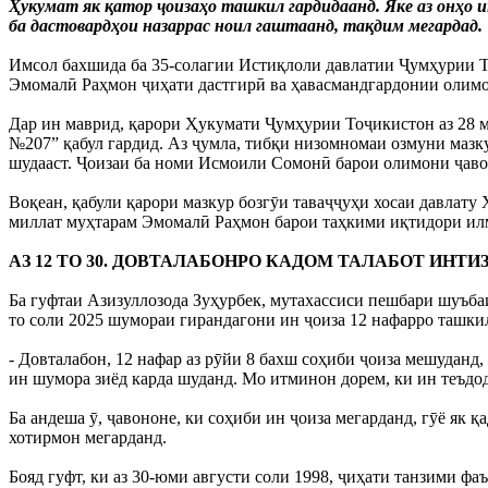
Ҳукумат як қатор ҷоизаҳо ташкил гардидаанд. Яке аз онҳо 
ба дастовардҳои назаррас ноил гаштаанд, тақдим мегардад.
Имсол бахшида ба 35-солагии Истиқлоли давлатии Ҷумҳурии Т
Эмомалӣ Раҳмон ҷиҳати дастгирӣ ва ҳавасмандгардонии олимо
Дар ин маврид, қарори Ҳукумати Ҷумҳурии Тоҷикистон аз 28 м
№207” қабул гардид. Аз ҷумла, тибқи низомномаи озмуни мазкур
шудааст. Ҷоизаи ба номи Исмоили Сомонӣ барои олимони ҷавон
Воқеан, қабули қарори мазкур бозгӯи таваҷҷуҳи хосаи давлат
миллат муҳтарам Эмомалӣ Раҳмон барои таҳкими иқтидори илм
АЗ 12 ТО 30. ДОВТАЛАБОНРО КАДОМ ТАЛАБОТ ИНТИ
Ба гуфтаи Азизуллозода Зуҳурбек, мутахассиси пешбари шуъба
то соли 2025 шумораи гирандагони ин ҷоиза 12 нафарро ташкил
- Довталабон, 12 нафар аз рӯйи 8 бахш соҳиби ҷоиза мешудан
ин шумора зиёд карда шуданд. Мо итминон дорем, ки ин теъдод
Ба андеша ӯ, ҷавононе, ки соҳиби ин ҷоиза мегарданд, гӯё як 
хотирмон мегарданд.
Бояд гуфт, ки аз 30-юми августи соли 1998, ҷиҳати танзими 