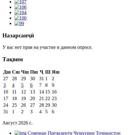
Назарсанҷӣ
У вас нет прав на участие в данном опросе.
Тақвим
Дш
Сш
Чш
Пш
Ҷ
Ш
Яш
27
28
29
30
31
1
2
3
4
5
6
7
8
9
10
11
12
13
14
15
16
17
18
19
20
21
22
23
24
25
26
27
28
29
30
31
1
2
3
4
5
6
Август 2026 c.
Cомонаи Президенти Ҷумҳурии Тоҷикистон