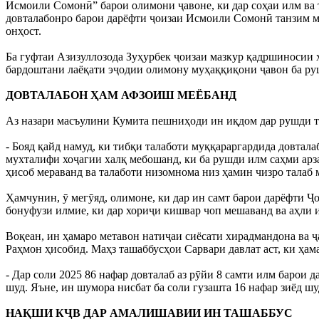
Исмоили Сомонӣ” барои олимони ҷавоне, ки дар соҳаи илм ва 
довталабонро барои дарёфти ҷоизаи Исмоили Сомонӣ танзим м
онҳост.
Ба гуфтаи Азизуллозода Зуҳурбек ҷоизаи мазкур қадршиносии 
бардоштани лаёқати эҷодии олимону муҳаққиқони ҷавон ба ру
ДОВТАЛАБОН ҲАМ АФЗОИШ МЕЁБАНД
Аз назари масъулини Кумита пешниҳоди ин иқдом дар рушди та
- Бояд қайд намуд, ки тибқи талаботи муққараргардида довтал
мухталифи хоҷагии халқ мебошанд, ки ба рушди илм саҳми арза
ҳисоб мераванд ва талаботи низомнома низ ҳамин чизро талаб м
Ҳамчунин, ӯ мегӯяд, олимоне, ки дар ин самт барои дарёфти 
бонуфузи илмие, ки дар хориҷи кишвар чоп мешаванд ва аҳли и
Воқеан, ин ҳамаро метавон натиҷаи сиёсати хирадмандона ва
Раҳмон ҳисобид. Маҳз ташаббусҳои Сарвари давлат аст, ки ҳам
- Дар соли 2025 86 нафар довталаб аз рӯйи 8 самти илм барои 
шуд. Яъне, ин шумора нисбат ба соли гузашта 16 нафар зиёд шуд
НАҚШИ КҶВ ДАР АМАЛИШАВИИ ИН ТАШАББУС