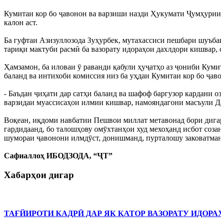
Кумитаи кор бо ҷавонон ва варзиши назди Ҳукумати Ҷумҳурии 
калон аст.
Ба гуфтаи Азизуллозода Зуҳурбек, мутахассиси пешбари шуъба
тариқи мактуби расмӣ ба вазорату идораҳои дахлдори кишвар,
Ҳамзамон, ба иловаи ӯ раванди қабули ҳуҷатҳо аз ҷониби Кумит
баланд ва интихоби комиссия низ ба уҳдаи Кумитаи кор бо ҷаво
- Баъдан ҷиҳати дар сатҳи баланд ва шафоф баргузор кардани
варзидаи муассисаҳои илмии кишвар, намояндагони масъули Да
Воқеан, иқдоми навбатии Пешвои миллат метавонад бори дигар
гардидаанд, бо талошҳову омӯхтанҳои худ мехоҳанд исбот соза
шумораи ҷавонони илмдӯст, донишманд, пурталошу заковатманд
Сафиаллоҳ ИБОДЗОДА, “ҶТ”
Хабарҳои дигар
ТАҒЙИРОТИ КАДРӢ ДАР ЯК ҚАТОР ВАЗОРАТУ ИДОРА