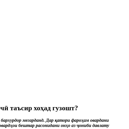
чӣ таъсир хоҳад гузошт?
 бархурдор мегарданд. Дар қатори фароҳам овардани
овардҳои бештар расонидани онҳо аз ҷониби давлату