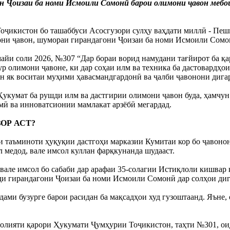
ин Ҷоизаи ба номи Исмоили Сомонӣ барои олимони ҷавон мебош
оҷикистон бо ташаббуси Асосгузори сулҳу ваҳдати миллӣ - Пе
ни ҷавон, шумораи гирандагони Ҷоизаи ба номи Исмоили Сомон
айи соли 2026, №307 “Дар бораи ворид намудани тағйирот ба қ
 олимони ҷавоне, ки дар соҳаи илм ва техника ба дастовардҳои н
 як воситаи муҳими ҳавасмандгардонӣ ва ҷалби ҷавонони дигар 
у Ҳукумат ба рушди илм ва дастгирии олимони ҷавон буда, ҳамч
ӣ ва инноватсионии мамлакат арзёбӣ мегардад.
ЗОР АСТ?
и таъминоти ҳуқуқии дастгоҳи марказии Кумитаи кор бо ҷавоно
 медод, вале имсол куллан фарқкунанда шудааст.
д, вале имсол бо сабаби дар арафаи 35-солагии Истиқлоли кишв
и гирандагони Ҷоизаи ба номи Исмоили Сомонӣ дар солҳои дигар 
қадами бузурге барои расидан ба мақсадҳои худ гузоштаанд. Яън
фаъолияти қарори Ҳукумати Ҷумҳурии Тоҷикистон, таҳти №301, о