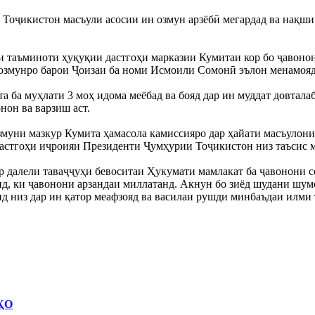
Тоҷикистон масъули асосии ин озмун арзёбӣ мегардад ва нақши
и таъминоти ҳуқуқии дастгоҳи марказии Кумитаи кор бо ҷавонон 
 озмунро барои Ҷоизаи ба номи Исмоили Сомонӣ эълон менамояд
а ба муҳлати 3 моҳ идома меёбад ва бояд дар ин муддат довтала
нон ва варзиш аст.
 озмуни мазкур Кумита ҳамасола камиссияро дар ҳайати масъул
стгоҳи иҷроияи Президенти Ҷумҳурии Тоҷикистон низ таъсис ме
 далели таваҷҷуҳи бевоситаи Ҳукумати мамлакат ба ҷавонони со
нд, ки ҷавонони арзандаи миллатанд. Акнун бо зиёд шудани шум
 низ дар ин қатор меафзояд ва василаи рушди минбаъдаи илми 
ҲО