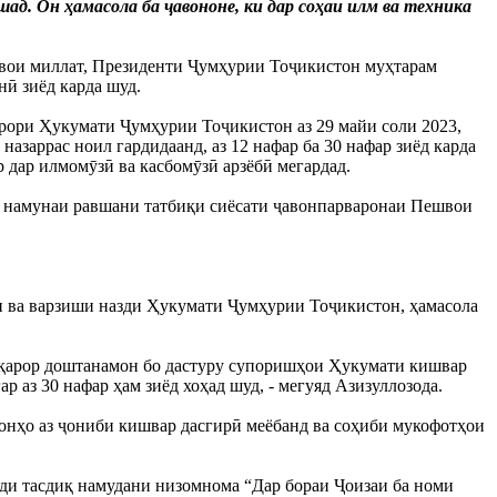
ад. Он ҳамасола ба ҷавононе, ки дар соҳаи илм ва техника
швои миллат, Президенти Ҷумҳурии Тоҷикистон муҳтарам
ӣ зиёд карда шуд.
арори Ҳукумати Ҷумҳурии Тоҷикистон аз 29 майи соли 2023,
азаррас ноил гардидаанд, аз 12 нафар ба 30 нафар зиёд карда
дар илмомӯзӣ ва касбомӯзӣ арзёбӣ мегардад.
ун намунаи равшани татбиқи сиёсати ҷавонпарваронаи Пешвои
н ва варзиши назди Ҳукумати Ҷумҳурии Тоҷикистон, ҳамасола
ар қарор доштанамон бо дастуру супоришҳои Ҳукумати кишвар
аз 30 нафар ҳам зиёд хоҳад шуд, - мегуяд Азизуллозода.
е, онҳо аз ҷониби кишвар дасгирӣ меёбанд ва соҳиби мукофотҳои
иди тасдиқ намудани низомнома “Дар бораи Ҷоизаи ба номи