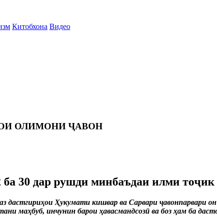
изм
Китобхона
Видео
ОИ ОЛИМОНИ ҶАВОН
 ба 30 дар рушди минбаъдаи илми тоҷик 
аз дастгириҳои Ҳукумати кишвар ва Сарвари ҷавонпарвари он
ани маҳбуб, инчунин барои ҳавасмандсозӣ ва боз ҳам ба даст