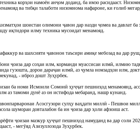
техника корҳои намоён анҷом доданд, ба имзо расидааст. Низо
енамояд ва тибқи талаботи низомнома нафароне, ки ғолиб мегар
хизматҳои шоистаи олимони ҷавон дар назди ҷомеа ва давлат ба
шду иқтидори илму техника мусоидат менамояд.
факкур ва шахсияти ҷавонон таъсири амиқе мебозад ва дар рушд
абони ҷоиза дар соҳаи илм, корманди муассисаи илмӣ, илмию тад
нда гузошта, дорои дараҷаи илмӣ, аз ҷумла номзадҳои илм, докт
екунад, - иброз дошт Зуҳурбек.
Ҷоизаи ба номи Исмоили Сомонӣ ҳуҷҷат пешниҳод менамоянд, ас
лм аз тамоми дунё аз он истифода мебаранд, нашр кунанд.
 ҷавонпарваронаи Асосгузори сулҳу ваҳдати миллӣ - Пешвои ми
асола шумораи довталабон ба ин ҷоиза дар ҳоли афзоиш аст.
дарёфти ҷоизаи мазкур ҳуҷҷат пешниҳод намуданд ва дар соли 202
ааст, - мегӯяд Азизуллозода Зуҳурбек.