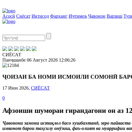
Асосӣ
Сиёсат
Иқтисод
Фарҳанг
Иҷтимоъ
Ҷавонон
Варзиш
Тур
СИЁСАТ
Панҷшанбе
06 Август 2026
12:06:27
ҶОИЗАИ БА НОМИ ИСМОИЛИ СОМОНӢ БАР
17 Июн 2026,
СИЁСАТ
0
Афзоиши шумораи гирандагони он аз 12
Ҷавонони замони истиқлол басо хушбахтанд, зеро пайваста 
имконот барои таҳсилу омӯзиш, фаъ-олият ва муаррифии ват