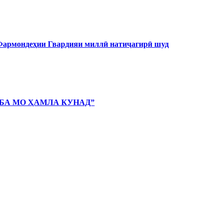
 Фармондеҳии Гвардияи миллӣ натиҷагирӣ шуд
 БА МО ҲАМЛА КУНАД”