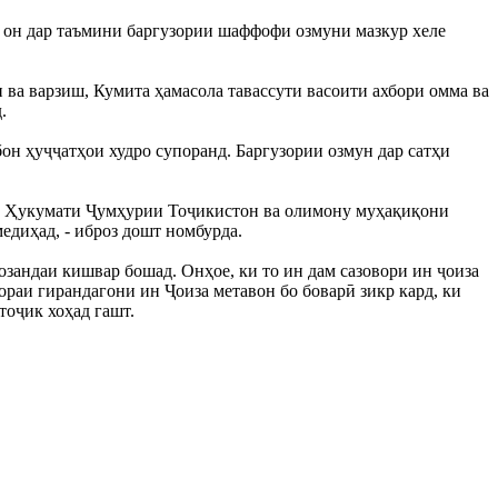
 он дар таъмини баргузории шаффофи озмуни мазкур хеле
ва варзиш, Кумита ҳамасола тавассути васоити ахбори омма ва
.
бон ҳуҷҷатҳои худро супоранд. Баргузории озмун дар сатҳи
они Ҳукумати Ҷумҳурии Тоҷикистон ва олимону муҳақиқони
диҳад, - иброз дошт номбурда.
зандаи кишвар бошад. Онҳое, ки то ин дам сазовори ин ҷоиза
ораи гирандагони ин Ҷоиза метавон бо боварӣ зикр кард, ки
тоҷик хоҳад гашт.