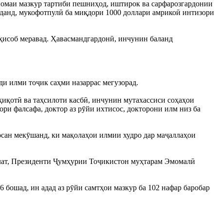
мномаи мазкур тартиби пешниҳод, иштирок ва сарфарозгардонии
данд, мукофотпулӣ ба миқдори 1000 доллари амрикоӣ интизори
 ҳисоб меравад. Ҳавасмандгардонӣ, инчунин баланд
и илми тоҷик саҳми назаррас мегузорад.
қиқотӣ ва таҳсилоти касбӣ, инчунин мутахассиси соҳаҳои
ори фалсафа, доктор аз рӯйи ихтисос, докторони илм низ ба
осан мекӯшанд, ки мақолаҳои илмии худро дар маҷаллаҳои
ллат, Президенти Ҷумҳурии Тоҷикистон муҳтарам Эмомалӣ
6 бошад, ин адад аз рӯйи самтҳои мазкур ба 102 нафар баробар