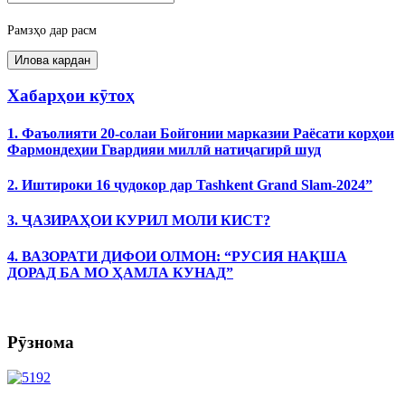
Рамзҳо дар расм
Хабарҳои кӯтоҳ
1. Фаъолияти 20-солаи Бойгонии марказии Раёсати корҳои
Фармондеҳии Гвардияи миллӣ натиҷагирӣ шуд
2. Иштироки 16 ҷудокор дар Tashkent Grand Slam-2024”
3. ҶАЗИРАҲОИ КУРИЛ МОЛИ КИСТ?
4. ВАЗОРАТИ ДИФОИ ОЛМОН: “РУСИЯ НАҚША
ДОРАД БА МО ҲАМЛА КУНАД”
Рӯзнома