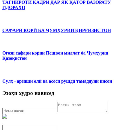
ТАҒЙИРОТИ КАДРӢ ДАР ЯК ҚАТОР ВАЗОРАТУ
ИДОРАҲО
САФАРИ КОРӢ БА ҶУМҲУРИИ ҚИРҒИЗИСТОН
Оғози сафари кории Пешвои миллат ба Ҷумҳурии
Қазоқистон
Сулҳ - арзиши олӣ ва асоси рушди тамаддуни инсон
Эзоҳи худро нависед