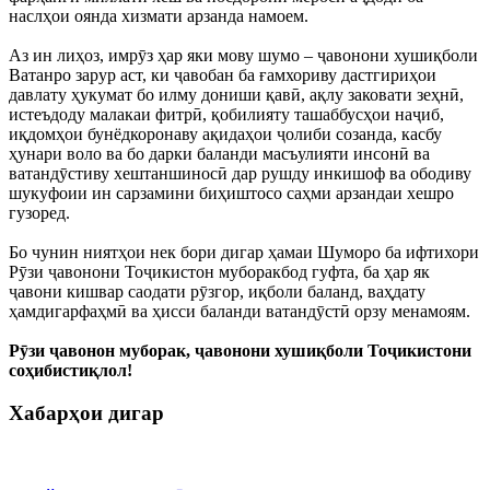
наслҳои оянда хизмати арзанда намоем.
Аз ин лиҳоз, имрӯз ҳар яки мову шумо – ҷавонони хушиқболи
Ватанро зарур аст, ки ҷавобан ба ғамхориву дастгириҳои
давлату ҳукумат бо илму дониши қавӣ, ақлу заковати зеҳнӣ,
истеъдоду малакаи фитрӣ, қобилияту ташаббусҳои наҷиб,
иқдомҳои бунёдкоронаву ақидаҳои ҷолиби созанда, касбу
ҳунари воло ва бо дарки баланди масъулияти инсонӣ ва
ватандӯстиву хештаншиносӣ дар рушду инкишоф ва ободиву
шукуфоии ин сарзамини биҳиштосо саҳми арзандаи хешро
гузоред.
Бо чунин ниятҳои нек бори дигар ҳамаи Шуморо ба ифтихори
Рӯзи ҷавонони Тоҷикистон муборакбод гуфта, ба ҳар як
ҷавони кишвар саодати рӯзгор, иқболи баланд, ваҳдату
ҳамдигарфаҳмӣ ва ҳисси баланди ватандӯстӣ орзу менамоям.
Рӯзи ҷавонон муборак, ҷавонони хушиқболи Тоҷикистони
соҳибистиқлол!
Хабарҳои дигар