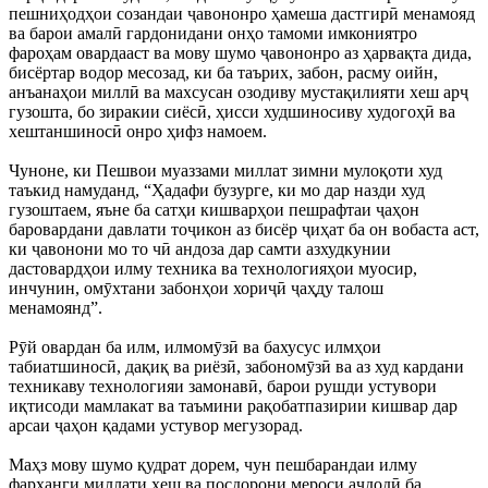
пешниҳодҳои созандаи ҷавононро ҳамеша дастгирӣ менамояд
ва барои амалӣ гардонидани онҳо тамоми имкониятро
фароҳам овардааст ва мову шумо ҷавононро аз ҳарвақта дида,
бисёртар водор месозад, ки ба таърих, забон, расму оийн,
анъанаҳои миллӣ ва махсусан озодиву мустақилияти хеш арҷ
гузошта, бо зиракии сиёсӣ, ҳисси худшиносиву худогоҳӣ ва
хештаншиносӣ онро ҳифз намоем.
Чуноне, ки Пешвои муаззами миллат зимни мулоқоти худ
таъкид намуданд, “Ҳадафи бузурге, ки мо дар назди худ
гузоштаем, яъне ба сатҳи кишварҳои пешрафтаи ҷаҳон
баровардани давлати тоҷикон аз бисёр ҷиҳат ба он вобаста аст,
ки ҷавонони мо то чӣ андоза дар самти азхудкунии
дастовардҳои илму техника ва технологияҳои муосир,
инчунин, омӯхтани забонҳои хориҷӣ ҷаҳду талош
менамоянд”.
Рӯй овардан ба илм, илмомӯзӣ ва бахусус илмҳои
табиатшиносӣ, дақиқ ва риёзӣ, забономӯзӣ ва аз худ кардани
техникаву технологияи замонавӣ, барои рушди устувори
иқтисоди мамлакат ва таъмини рақобатпазирии кишвар дар
арсаи ҷаҳон қадами устувор мегузорад.
Маҳз мову шумо қудрат дорем, чун пешбарандаи илму
фарҳанги миллати хеш ва посдорони мероси аҷдодӣ ба