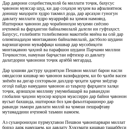
Дар даврони соҳибистиқлолӣ ба миллати тоҷик, бахусус
ҷавонон муяссар шуд, ки дар соҳаҳои муҳим ва афзалиятнок
донишу маҳорати худро такмил дода, дар арсаҳои гуногун
давлату миллати худро муаррифӣ ва ҳимоя намоянд.
Иштироки ҷавонон дар чорабиниҳои муҳими сиёсию
иҷтимоӣ ва фарҳангии байналмилалӣ далели ин гуфтаҳост.
Бахусус, ғолибияти толибилмони макотиби миёна ва олӣ дар
олимпиадаҳои минтақавию байналмилалӣ, дастболо шудани
варзишгарони муваффақи кишвар дар мусобиқоти
минтақавию ҷаҳонӣ ва парафшон шудани Парчами миллии
Тоҷикистон, намунаи барҷастаи ифтихор аз давлату
далатдории ҷавонони тоҷик арзёбӣ мегардад.
Дар ҳошияи дастуру ҳидоятҳои Пешвои миллат барои насли
ояндасози кишвар мо ҷавонон вазифадорем, ки бо ҷалби васеи
зиёиён ва дигар сохторњои дахлдор ҷиҳати ҳарчи зиёдтар
огоҳӣ пайдо намудани ҷавонон аз таъриху фарҳанги халқи
тоҷик, арзишҳои милливу умумибашарӣ ва равандҳои
глобалии ҷаҳони муосир корҳои муассирро дар байни ҷавонон
вусъат бахшида, иштироки боз ҳам фаъолтарашонро дар
раванди эъмори давлати миллӣ ва ҷомеаи пешрафтаву
мутамаддини иҷтимоӣ таъмин намоем.
Аз суханрониҳои пурмуҳтавои Пешвои ҷавонпарвари миллат
борҳо дарк намудаем, ки давлату Ҳукумати кишвар ташаббуси