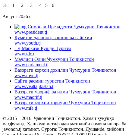
31
1
2
3
4
5
6
Август 2026 c.
Cомонаи Президенти Ҷумҳурии Тоҷикистон
www.president.tj
Кумитаи ҷавонон, варзиш ва сайёҳии
www.youth.tj
ТҶ Маркази Рушди Туризм
www.tdc.tj
Маҷлиси Олии Ҷумҳурии Тоҷикистон
www.parlament.tj
Вазорати корҳои дохилии Ҷумҳурии Тоҷикистон
www.mvd.tj
Сайти расмии туристии Тоҷикистон
www.visittajikistan.tj
Вазорати маориф ва илми Ҷумҳурии Тоҷикистон
www.maorif.tj
Вазорати корҳои хориҷии Ҷумҳурии Тоҷикистон
www.mfa.tj
© 2015—2016. Ҷавонони Тоҷикистон. Ҳамаи ҳуқуқҳо
маҳфузанд. Ҳангоми истифодаи матолиби сомона ишора ба
javonon.tj ҳатмист. Суроға: Тоҷикистон, Душанбе, хиёбони
Саъдӣ Шерозӣ-16. Тамос: 2385414, 2385109 e-mail: