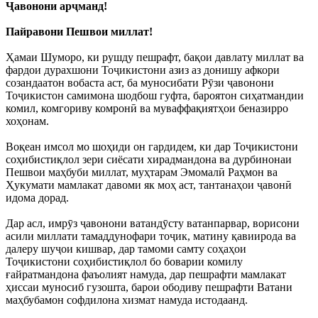
Ҷавонони арҷманд!
Пайравони Пешвои миллат!
Ҳамаи Шуморо, ки рушду пешрафт, бақои давлату миллат ва
фардои дурахшони Тоҷикистони азиз аз донишу афкори
созандаатон вобаста аст, ба муносибати Рӯзи ҷавонони
Тоҷикистон самимона шодбош гуфта, бароятон сиҳатмандии
комил, комгориву комронӣ ва муваффақиятҳои беназирро
хоҳонам.
Воқеан имсол мо шоҳиди он гардидем, ки дар Тоҷикистони
соҳибистиқлол зери сиёсати хирадмандона ва дурбинонаи
Пешвои маҳбуби миллат, муҳтарам Эмомалӣ Раҳмон ва
Ҳукумати мамлакат давоми як моҳ аст, тантанаҳои ҷавонӣ
идома дорад.
Дар асл, имрӯз ҷавонони ватандӯсту ватанпарвар, ворисони
асили миллати тамаддунофари тоҷик, матину қавиирода ва
далеру шуҷои кишвар, дар тамоми самту соҳаҳои
Тоҷикистони соҳибистиқлол бо боварии комилу
ғайратмандона фаъолият намуда, дар пешрафти мамлакат
ҳиссаи муносиб гузошта, барои ободиву пешрафти Ватани
маҳбубамон софдилона хизмат намуда истодаанд.