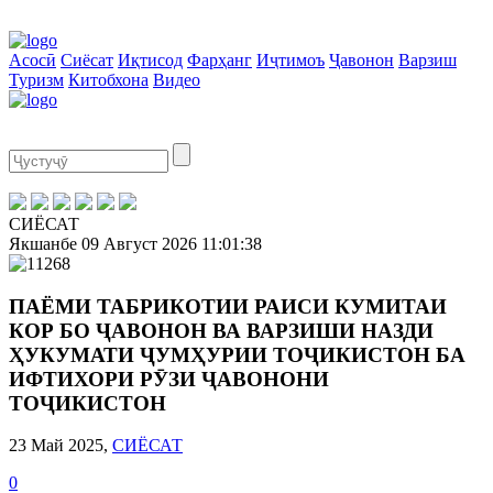
Асосӣ
Сиёсат
Иқтисод
Фарҳанг
Иҷтимоъ
Ҷавонон
Варзиш
Туризм
Китобхона
Видео
СИЁСАТ
Якшанбе
09 Август 2026
11:01:38
ПАЁМИ ТАБРИКОТИИ РАИСИ КУМИТАИ
КОР БО ҶАВОНОН ВА ВАРЗИШИ НАЗДИ
ҲУКУМАТИ ҶУМҲУРИИ ТОҶИКИСТОН БА
ИФТИХОРИ РӮЗИ ҶАВОНОНИ
ТОҶИКИСТОН
23 Май 2025,
СИЁСАТ
0