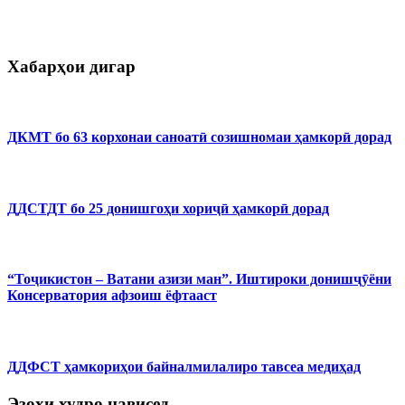
Хабарҳои дигар
ДКМТ бо 63 корхонаи саноатӣ созишномаи ҳамкорӣ дорад
ДДСТДТ бо 25 донишгоҳи хориҷӣ ҳамкорӣ дорад
“Тоҷикистон – Ватани азизи ман”. Иштироки донишҷӯёни
Консерватория афзоиш ёфтааст
ДДФСТ ҳамкориҳои байналмилалиро тавсеа медиҳад
Эзоҳи худро нависед