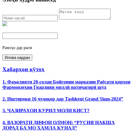
Рамзҳо дар расм
Хабарҳои кӯтоҳ
1. Фаъолияти 20-солаи Бойгонии марказии Раёсати корҳои
Фармондеҳии Гвардияи миллӣ натиҷагирӣ шуд
2. Иштироки 16 ҷудокор дар Tashkent Grand Slam-2024”
3. ҶАЗИРАҲОИ КУРИЛ МОЛИ КИСТ?
4. ВАЗОРАТИ ДИФОИ ОЛМОН: “РУСИЯ НАҚША
ДОРАД БА МО ҲАМЛА КУНАД”