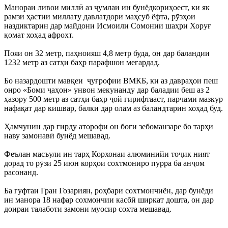
Манораи ливои миллӣ аз ҷумлаи ин бунёдкориҳоест, ки як
рамзи ҳастии миллату давлатдорӣ маҳсуб ёфта, рӯзҳои
наздиктарин дар майдони Исмоили Сомонии шаҳри Хоруғ
қомат хоҳад афрохт.
Пояи он 32 метр, паҳноияш 4,8 метр буда, он дар баландии
1232 метр аз сатҳи баҳр парафшон мегардад.
Бо назардошти мавқеи ҷуғрофии ВМКБ, ки аз давраҳои пеш
онро «Боми ҷаҳон» унвон мекунанду дар баладии беш аз 2
ҳазору 500 метр аз сатҳи баҳр ҷой гирифтааст, парчами мазкур
нафақат дар кишвар, балки дар олам аз баландтарин хоҳад буд.
Ҳамчунин дар гирду аторофи он боғи зебоманзаре бо тарҳи
наву замонавӣ бунёд мешавад.
Феълан масъули ин тарҳ Корхонаи алюминийи тоҷик ният
дорад то рӯзи 25 июн корҳои сохтмониро пурра ба анҷом
расонанд.
Ба гуфтаи Гран Гозариян, роҳбари сохтмончиён, дар бунёди
ин манора 18 нафар сохмончии касбӣ ширкат дошта, он дар
доираи талаботи замони муосир сохта мешавад.