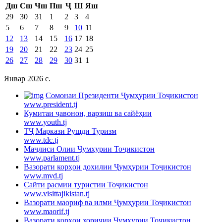
Дш
Сш
Чш
Пш
Ҷ
Ш
Яш
29
30
31
1
2
3
4
5
6
7
8
9
10
11
12
13
14
15
16
17
18
19
20
21
22
23
24
25
26
27
28
29
30
31
1
Январ 2026 c.
Cомонаи Президенти Ҷумҳурии Тоҷикистон
www.president.tj
Кумитаи ҷавонон, варзиш ва сайёҳии
www.youth.tj
ТҶ Маркази Рушди Туризм
www.tdc.tj
Маҷлиси Олии Ҷумҳурии Тоҷикистон
www.parlament.tj
Вазорати корҳои дохилии Ҷумҳурии Тоҷикистон
www.mvd.tj
Сайти расмии туристии Тоҷикистон
www.visittajikistan.tj
Вазорати маориф ва илми Ҷумҳурии Тоҷикистон
www.maorif.tj
Вазорати корҳои хориҷии Ҷумҳурии Тоҷикистон