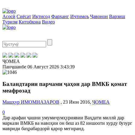
Асосӣ
Сиёсат
Иқтисод
Фарҳанг
Иҷтимоъ
Ҷавонон
Варзиш
Туризм
Китобхона
Видео
ҶОМЕА
Панҷшанбе
06 Август 2026
3:43:39
Баландтарин парчами ҷаҳон дар ВМКБ қомат
меафрозад
Машҳур ИМОМНАЗАРОВ
, 23 Июн 2016,
ҶОМЕА
0
Дар арафаи ҷашни умумиҷумҳуриявии Ваҳдати миллӣ дар
маркази ВМКБ ва навоҳии он беш аз 82 иншооти хурду бузург
мавриди баҳрабардорӣ қарор мегиранд.