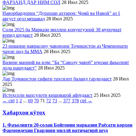
ФАРЗАНД ДАР НИМ СОЛ
28 Июл 2025
Наворбардории “Дурахши ахтарон: Ҷомӣ ва Навоӣ” аз 1
август оғоз мешавад
28 Июл 2025
Соли 2025 ба Маркази миллии қонунгузорӣ 38 муроҷиат
ворид шудааст
28 Июл 2025
23 нишони наврасону ҷавонони Тоҷикистон аз Чемпионати
ҷаҳон оид ба ММА
28 Июл 2025
Вазири маориф ва илм: "Ба “Саволу ҷавоб” иҷозаи фаъолият
дода нашудааст"
28 Июл 2025
Дар Тоҷикистон сифати таҳсилот баланд гардидааст
28 Июл
2025
Истеҳсоли маҳсулоти кишоварзӣ афзудааст
25 Июл 2025
←
ctrl
1
2
...
69
70
71
72
73
...
377
378
ctrl
→
Хабарҳои кӯтоҳ
1. Фаъолияти 20-солаи Бойгонии марказии Раёсати корҳои
Фармондеҳии Гвардияи миллӣ натиҷагирӣ шуд