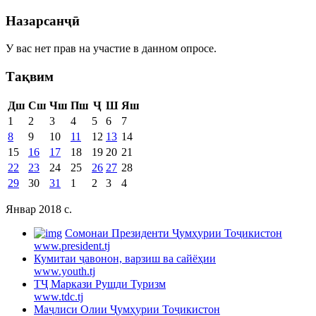
Назарсанҷӣ
У вас нет прав на участие в данном опросе.
Тақвим
Дш
Сш
Чш
Пш
Ҷ
Ш
Яш
1
2
3
4
5
6
7
8
9
10
11
12
13
14
15
16
17
18
19
20
21
22
23
24
25
26
27
28
29
30
31
1
2
3
4
Январ 2018 c.
Cомонаи Президенти Ҷумҳурии Тоҷикистон
www.president.tj
Кумитаи ҷавонон, варзиш ва сайёҳии
www.youth.tj
ТҶ Маркази Рушди Туризм
www.tdc.tj
Маҷлиси Олии Ҷумҳурии Тоҷикистон