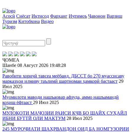
Асосӣ
Сиёсат
Иқтисод
Фарҳанг
Иҷтимоъ
Ҷавонон
Варзиш
Туризм
Китобхона
Видео
ҶОМЕА
Шанбе
08 Август 2026
19:48:28
Равобити хориҷӣ тавсеа меёбанд. ДБССТ бо 270 муассисаву
марказҳои илмиву таълимӣ шартномаи ҳамкорӣ бастааст
29
Июл 2025
Муомилоти маводи нашъаовар афзуда, аммо нашъамандӣ
коҳиш ёфтааст
29 Июл 2025
МУЛОҚОТИ МАҶОЗИИ РАИСИ КҶВ БО ШАЙХ СУҲАЙЛ
ИБНИ БУТТӢ ОЛИ МАКТУМ
28 Июл 2025
245 МУРОҶИАТИ ШАҲРВАНДОН ОИД БА НОМГУЗОРИИ