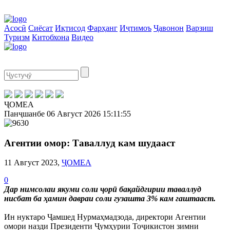
Асосӣ
Сиёсат
Иқтисод
Фарҳанг
Иҷтимоъ
Ҷавонон
Варзиш
Туризм
Китобхона
Видео
ҶОМЕА
Панҷшанбе
06 Август 2026
15:11:55
Агентии омор: Таваллуд кам шудааст
11 Август 2023,
ҶОМЕА
0
Дар нимсолаи якуми соли ҷорӣ бақайдгирии таваллуд
нисбат ба ҳамин давраи соли гузашта 3% кам гаштааст.
Ин нуктаро Ҷамшед Нурмаҳмадзода, директори Агентии
омори назди Президенти Ҷумҳурии Тоҷикистон зимни