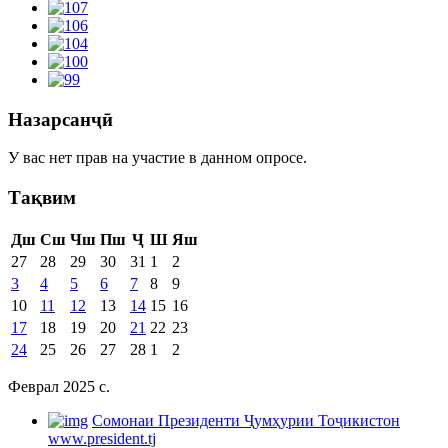
Назарсанҷӣ
У вас нет прав на участие в данном опросе.
Тақвим
Дш
Сш
Чш
Пш
Ҷ
Ш
Яш
27
28
29
30
31
1
2
3
4
5
6
7
8
9
10
11
12
13
14
15
16
17
18
19
20
21
22
23
24
25
26
27
28
1
2
Феврал 2025 c.
Cомонаи Президенти Ҷумҳурии Тоҷикистон
www.president.tj