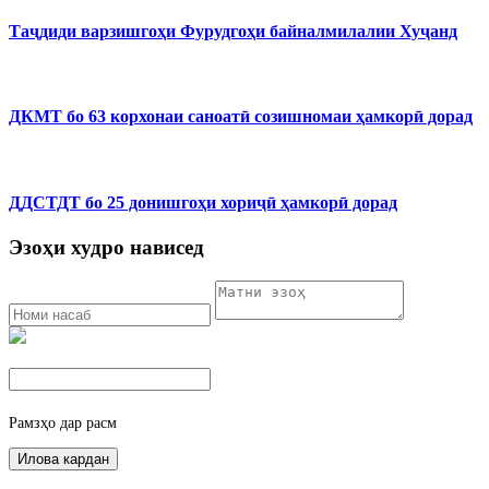
Таҷдиди варзишгоҳи Фурудгоҳи байналмилалии Хуҷанд
ДКМТ бо 63 корхонаи саноатӣ созишномаи ҳамкорӣ дорад
ДДСТДТ бо 25 донишгоҳи хориҷӣ ҳамкорӣ дорад
Эзоҳи худро нависед
Рамзҳо дар расм