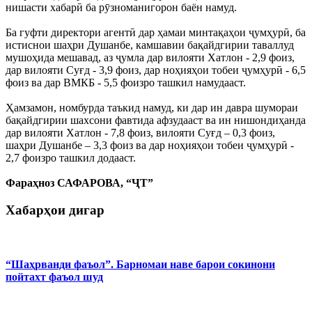
нишасти хабарӣ ба рӯзноманигорон баён намуд.
Ба гуфти директори агентӣ дар ҳамаи минтақаҳои ҷумҳурӣ, ба
истиснои шаҳри Душанбе, камшавии бақайдгирии таваллуд
мушоҳида мешавад, аз ҷумла дар вилояти Хатлон - 2,9 фоиз,
дар вилояти Суғд - 3,9 фоиз, дар ноҳияҳои тобеи ҷумҳурӣ - 6,5
фоиз ва дар ВМКБ - 5,5 фоизро ташкил намудааст.
Ҳамзамон, номбурда таъкид намуд, ки дар ин давра шумораи
бақайдгирии шахсони фавтида афзудааст ва ин нишондиҳанда
дар вилояти Хатлон - 7,8 фоиз, вилояти Суғд – 0,3 фоиз,
шаҳри Душанбе – 3,3 фоиз ва дар ноҳияҳои тобеи ҷумҳурӣ -
2,7 фоизро ташкил додааст.
Фараҳноз САФАРОВА, “ҶТ”
Хабарҳои дигар
“Шаҳрванди фаъол”. Барномаи наве барои сокинони
пойтахт фаъол шуд