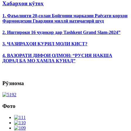
Хабарҳои кӯтоҳ
1. Фаъолияти 20-солаи Бойгонии марказии Раёсати корҳои
Фармондеҳии Гвардияи миллӣ натиҷагирӣ шуд
2. Иштироки 16 ҷудокор дар Tashkent Grand Slam-2024”
3. ҶАЗИРАҲОИ КУРИЛ МОЛИ КИСТ?
4. ВАЗОРАТИ ДИФОИ ОЛМОН: “РУСИЯ НАҚША
ДОРАД БА МО ҲАМЛА КУНАД”
Рӯзнома
Фото