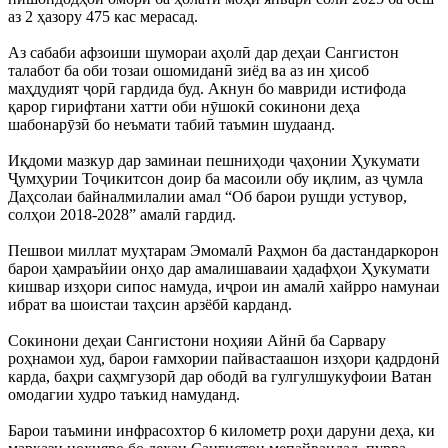
аз 2 ҳазору 475 кас мерасад.
Аз сабаби афзоиши шумораи аҳолӣ дар деҳаи Сангистон
талабот ба оби тозаи ошомиданӣ зиёд ва аз ин ҳисоб
маҳдудият ҷорӣ гардида буд. Акнун бо мавриди истифода
қарор гирифтани хатти оби нӯшокӣ сокинони деҳа
шабонарӯзӣ бо неъмати табиӣ таъмин шудаанд.
Иқдоми мазкур дар заминаи пешниҳоди ҷаҳонии Ҳукумати
Ҷумҳурии Тоҷикитсон доир ба масоили обу иқлим, аз ҷумла
Даҳсолаи байналмилалии амал “Об барои рушди устувор,
солҳои 2018-2028” амалӣ гардид.
Пешвои миллат муҳтарам Эмомалӣ Раҳмон ба дастандаркорон
барои ҳамраъйии онҳо дар амалишаваии ҳадафҳои Ҳукумати
кишвар изҳори сипос намуда, иҷрои ин амалӣ хайрро намунаи
ибрат ва шоистаи таҳсин арзёбӣ карданд.
Сокинони деҳаи Сангистони ноҳияи Айнӣ ба Сарвару
роҳнамои худ, барои ғамхории пайвастаашон изҳори қадрдонӣ
карда, баҳри саҳмгузорӣ дар ободӣ ва гулгулшукуфоии Ватан
омодагии худро таъкид намуданд.
Барои таъмини инфрасохтор 6 километр роҳи даруни деҳа, ки