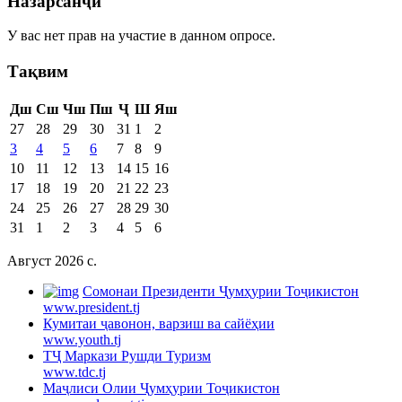
Назарсанҷӣ
У вас нет прав на участие в данном опросе.
Тақвим
Дш
Сш
Чш
Пш
Ҷ
Ш
Яш
27
28
29
30
31
1
2
3
4
5
6
7
8
9
10
11
12
13
14
15
16
17
18
19
20
21
22
23
24
25
26
27
28
29
30
31
1
2
3
4
5
6
Август 2026 c.
Cомонаи Президенти Ҷумҳурии Тоҷикистон
www.president.tj
Кумитаи ҷавонон, варзиш ва сайёҳии
www.youth.tj
ТҶ Маркази Рушди Туризм
www.tdc.tj
Маҷлиси Олии Ҷумҳурии Тоҷикистон