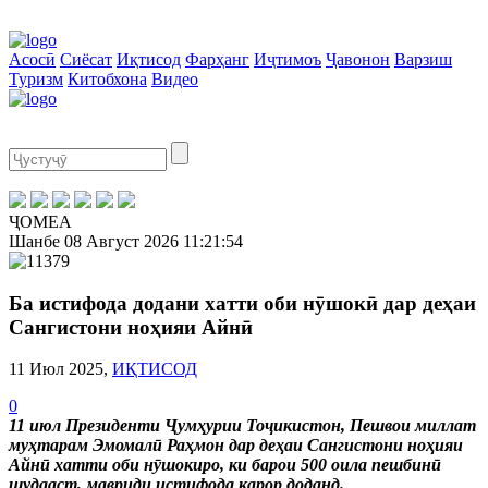
Асосӣ
Сиёсат
Иқтисод
Фарҳанг
Иҷтимоъ
Ҷавонон
Варзиш
Туризм
Китобхона
Видео
ҶОМЕА
Шанбе
08 Август 2026
11:21:55
Ба истифода додани хатти оби нӯшокӣ дар деҳаи
Сангистони ноҳияи Айнӣ
11 Июл 2025,
ИҚТИСОД
0
11 июл Президенти Ҷумҳурии Тоҷикистон, Пешвои миллат
муҳтарам Эмомалӣ Раҳмон дар деҳаи Сангистони ноҳияи
Айнӣ хатти оби нӯшокиро, ки барои 500 оила пешбинӣ
шудааст, мавриди истифода қарор доданд.