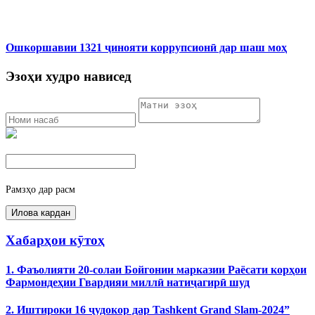
Ошкоршавии 1321 ҷинояти коррупсионӣ дар шаш моҳ
Эзоҳи худро нависед
Рамзҳо дар расм
Хабарҳои кӯтоҳ
1. Фаъолияти 20-солаи Бойгонии марказии Раёсати корҳои
Фармондеҳии Гвардияи миллӣ натиҷагирӣ шуд
2. Иштироки 16 ҷудокор дар Tashkent Grand Slam-2024”