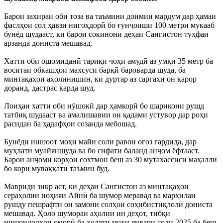
Барои захираи оби тоза ва таъмини доимии мардум дар ҳамаи
фаслҳои сол ҳавзи нигоҳдорӣ бо ғунҷоиши 100 метри мукааб
бунёд шудааст, ки барои сокинони деҳаи Сангистон туҳфаи
арзанда дониста мешавад.
Хатти оби ошомиданӣ тариқи чоҳи амудӣ аз умқи 35 метр ба
воситаи обкашҳои махсуси барқӣ бароварда шуда, ба
минтақаҳои аҳолинишин, ки дуртар аз саргаҳи он қарор
доранд, дастрас карда шуд.
Лоиҳаи хатти оби нӯшокӣ дар ҳамкорӣ бо шарикони рушд
татбиқ шудааст ва амалишавии он қадами устувор дар роҳи
расидан ба ҳадафҳои созанда мебошад.
Бунёди иншоот моҳи майи соли равон оғоз гардида, дар
муҳлати муайяншуда ва бо сифати баланд анҷом ёфтааст.
Барои анҷоми корҳои сохтмон беш аз 30 мутахассиси маҳаллӣ
бо кори муваққатӣ таъмин буд.
Мавриди зикр аст, ки деҳаи Сангистон аз минтақаҳои
сераҳолии ноҳияи Айнӣ ба шумор меравад ва марҳилаи
рушду пешрафти он замони солҳои соҳибистиқлолӣ дониста
мешавад. Ҳоло шумораи аҳолии ин деҳот, тибқи
нишондодҳои оморӣ ба ҳолати моҳи январи соли 2025 ба беш