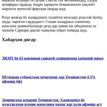
маркази ноҳияро бо деҳаи Сангистон мепайвандад, пурра
мумфарш гардида, баҳри ҳаракати бемамониати нақлиёт
шароити муносиб фароҳам оварда шуд.
Роҳи мазкур бо назардошти талаботи муосири роҳсозӣ бунёд
шуда, чароғон гардидааст. Саҳми назарраси сокинону
шахсони ҳимматбаланди деҳа дар ҳамаи ин ободониҳо аз
ҷониби Сарвари давлат намунаи ибрат номида шуд.
Хабарҳои дигар
ДКМТ бо 63 корхонаи саноатӣ созишномаи ҳамкорӣ дорад
Шумораи субъектҳои хоҷагидор дар Тоҷикистон 4,3%
афзоиш ёфт
Донишгоҳи аграрии Тоҷикистон. Ҳамкориҳо бо
муассисаҳои илмии мамолики ҷаҳон дар ҳоли афзоиш аст