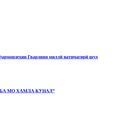
 Фармондеҳии Гвардияи миллӣ натиҷагирӣ шуд
 БА МО ҲАМЛА КУНАД”