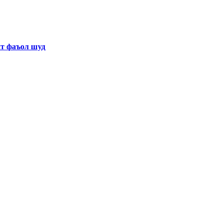
хт фаъол шуд