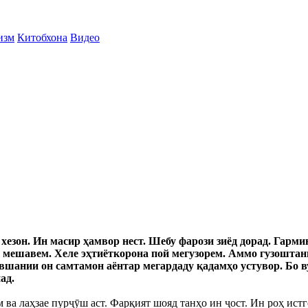
изм
Китобхона
Видео
 хезон. Ин масир ҳамвор нест. Шебу фарози зиёд дорад. Гар
мешавем. Хеле эҳтиёткорона пой мегузорем. Аммо гузоштани 
шании он самтамон аёнтар мегардаду қадамҳо устувор. Бо ву
ад.
 ва лаҳзае пурҷӯш аст. Фарқият шояд танҳо ин ҷост. Ин роҳ истго