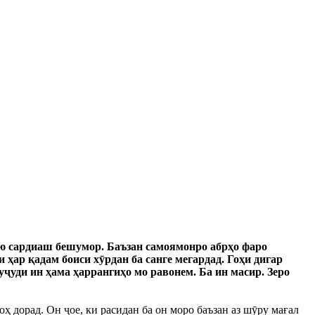
мию сардиаш бешумор. Баъзан самоямонро абрҳо фаро
ҳар қадам боиси хӯрдан ба санге мегардад. Гоҳи дигар
ҷуди ин ҳама ҳаррангиҳо мо равонем. Ба ин масир. Зеро
ҳ дорад. Он ҷое, ки расидан ба он моро баъзан аз шӯру мағал