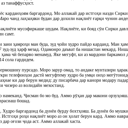
 аз танаффусҳост.
ёс карданҳоям баргардонд. Мо аллакай дар истгоҳи назди Сирки
Маро чанд лаҳзаҳяки будан дар дохили нақлиёт ғарқи чунин анде
ақлиёти мусофиркаше шудам. Нақлиёте, ки бояд сӯи Сирки давла
н самт.
 зани ҳамроҳи ман буда, зуд ҷойи худро пайдо карданд. Ман ҳам
Ӯ зуд-зуд ҳарф мезад. Одамонро даъват ба нишастан мекард. Ниш
 ҳама чӣ бепарво менамуд. Яке мегуфт, ки аз мардони баркамол 
14 сола гардидем.
сермошину пурсадо. Моро зарур омад, то андаке мунтазири ҳара
укри телефонҳои дастӣ мегуфтему худро ба умқи онҳо меғӯтонид
 саҳнае ки дар берун медид: ду писарбача дар канори модару пад
и чизеро аз волидайн мехостанд.
ҳо намеканд. Ҷисман бо мо буд. Аммо рӯҳан дар макони орзуҳояш
аврасиаш бошад.
. Худро баргардонд ба дунёи бурду бохтҳояш. Ба дунёи бо мушкил
. Истгоҳи роҳи нақлиёт моро аз он ҳолат берун кард. Аммо навр
з дар оғози ҷода аст. Аммо аллакай хаста.