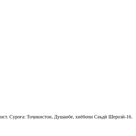
ист. Суроға: Тоҷикистон, Душанбе, хиёбони Саъдӣ Шерозӣ-16.