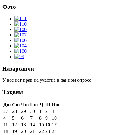
Фото
Назарсанҷӣ
У вас нет прав на участие в данном опросе.
Тақвим
Дш
Сш
Чш
Пш
Ҷ
Ш
Яш
27
28
29
30
1
2
3
4
5
6
7
8
9
10
11
12
13
14
15
16
17
18
19
20
21
22
23
24