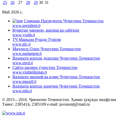
25
26
27
28
29
30
31
Май 2026 c.
Cомонаи Президенти Ҷумҳурии Тоҷикистон
www.president.tj
Кумитаи ҷавонон, варзиш ва сайёҳии
www.youth.tj
ТҶ Маркази Рушди Туризм
www.tdc.tj
Маҷлиси Олии Ҷумҳурии Тоҷикистон
www.parlament.tj
Вазорати корҳои дохилии Ҷумҳурии Тоҷикистон
www.mvd.tj
Сайти расмии туристии Тоҷикистон
www.visittajikistan.tj
Вазорати маориф ва илми Ҷумҳурии Тоҷикистон
www.maorif.tj
Вазорати корҳои хориҷии Ҷумҳурии Тоҷикистон
www.mfa.tj
© 2015—2016. Ҷавонони Тоҷикистон. Ҳамаи ҳуқуқҳо маҳфузанд.
Тамос: 2385414, 2385109 e-mail: javonontj@mail.ru