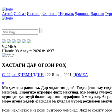
Асосӣ
Сиёсат
Иқтисод
Фарҳанг
Иҷтимоъ
Ҷавонон
Варзиш
Тур
ҶОМЕА
Шанбе
08 Август 2026
8:16:37
ХАСТАГӢ ДАР ОҒОЗИ РОҲ
Сайёраи ҚИЁМИДДИН
, 22 Январ 2021,
ҶОМЕА
0
Мо ҳамеша равонем. Дар ҷодаи зиндагӣ. Гоҳе афтонему гоҳе
мегирад. Тирагиҳо атрофро фатҳ мекунад. Мо бошад гумроҳ 
хуршеди хушнудӣ болои сарамон нурафшонӣ мекунад. Аз рав
моро ягона ҳадаф -расидан ба қуллаи мурод роҳнамоӣ мекун
Роҳи нақлиётҳо низ роҳи рӯзгорро мемонад. Лаҳзае сокиту ором