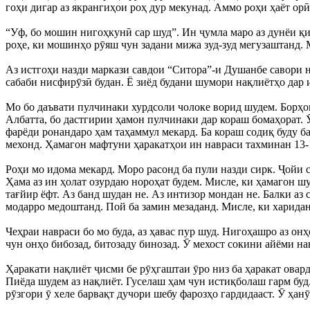
гоҳи дигар аз якрангиҳои роҳ дур мекунад. Аммо роҳи ҳаёт орӣ
“Уф, бо мошин нигоҳкунӣ сар шуд”. Ин ҷумла маро аз дунёи қи
роҳе, ки мошинҳо рӯяш чун задани мижа зуд-зуд мегузаштанд. 
Аз истгоҳи назди маркази савдои “Ситора”-и Душанбе савори н
сабаби нисфирӯзӣ будан. Ё зиёд будани шумори нақлиётҳо дар и
Мо бо даъвати пулчинаки хурдсоли чолоке ворид шудем. Борҳои
Албатта, бо дастгирии ҳамон пулчинаки дар кораш бомаҳорат. 
фарёди ронандаро ҳам таҳаммул мекард. Ба кораш содиқ буду ба
мехонд. Ҳамагон мафтуни ҳаракатҳои ин навраси тахминан 13-
Роҳи мо идома мекард. Моро расонд ба пули назди сирк. Ҷойи 
Ҳама аз ин ҳолат озурдаю нороҳат будем. Мисле, ки ҳамагон ш
тағйир ёфт. Аз банд шудан не. Аз интизор мондан не. Балки аз
модарро медоштанд. Пой ба замин мезаданд. Мисле, ки харидан
Чеҳраи навраси бо мо буда, аз ҳавас пур шуд. Нигоҳашро аз он
чун онҳо бибозад, битозаду бинозад. Ӯ мехост сокини айёми н
Ҳаракати нақлиёт ҷисми бе рӯҳгаштаи ӯро низ ба ҳаракат овард
Пиёда шудем аз нақлиёт. Гуселаш ҳам чун истиқболаш гарм буд
рӯзгори ӯ хеле барвақт дучори шебу фарозҳо гардидааст. Ӯ ҳанӯ