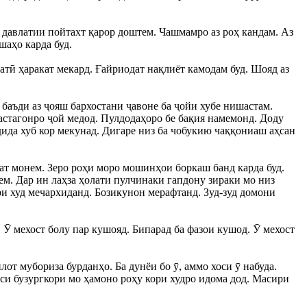
 давлатии пойтахт қарор доштем. Чашмамро аз роҳ кандам. Аз
шаҳо карда буд.
тӣ ҳаракат мекард. Ғайриодат нақлиёт камодам буд. Шояд аз
 баъди аз ҷояш бархостани ҷавоне ба ҷойи хубе нишастам.
астагонро ҷой медод. Пулдодаҳоро бе бақия намемонд. Доду
дида хуб кор мекунад. Дигаре низ ба чобукию чаққониаш аҳсан
кат монем. Зеро роҳи моро мошинҳои боркаш банд карда буд.
ем. Дар ин лаҳза ҳолати пулчинаки гапдону зираки мо низ
ари худ мечархиданд. Бозикунон мерафтанд. Зуд-зуд домони
. Ӯ мехост болу пар кушояд. Бипарад ба фазои кушод. Ӯ мехост
от мубориза бурданҳо. Ба дунёи бо ӯ, аммо хоси ӯ набуда.
аси бузургкори мо ҳамоно роҳу кори худро идома дод. Масири