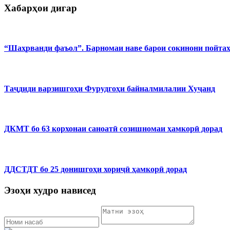
Хабарҳои дигар
“Шаҳрванди фаъол”. Барномаи наве барои сокинони пойта
Таҷдиди варзишгоҳи Фурудгоҳи байналмилалии Хуҷанд
ДКМТ бо 63 корхонаи саноатӣ созишномаи ҳамкорӣ дорад
ДДСТДТ бо 25 донишгоҳи хориҷӣ ҳамкорӣ дорад
Эзоҳи худро нависед