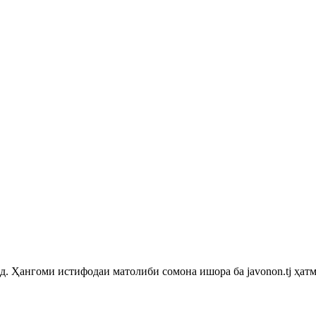
 Ҳангоми истифодаи матолиби сомона ишора ба javonon.tj ҳатм