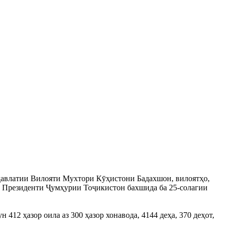
авлатии Вилояти Мухтори Кӯҳистони Бадахшон, вилоятҳо,
ри Президенти Ҷумҳурии Тоҷикистон бахшида ба 25-солагии
2 ҳазор оила аз 300 ҳазор хонавода, 4144 деҳа, 370 деҳот,