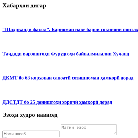
Хабарҳои дигар
“Шаҳрванди фаъол”. Барномаи наве барои сокинони пойта
Таҷдиди варзишгоҳи Фурудгоҳи байналмилалии Хуҷанд
ДКМТ бо 63 корхонаи саноатӣ созишномаи ҳамкорӣ дорад
ДДСТДТ бо 25 донишгоҳи хориҷӣ ҳамкорӣ дорад
Эзоҳи худро нависед