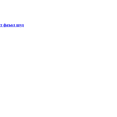
хт фаъол шуд