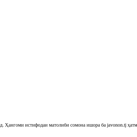
 Ҳангоми истифодаи матолиби сомона ишора ба javonon.tj ҳатм