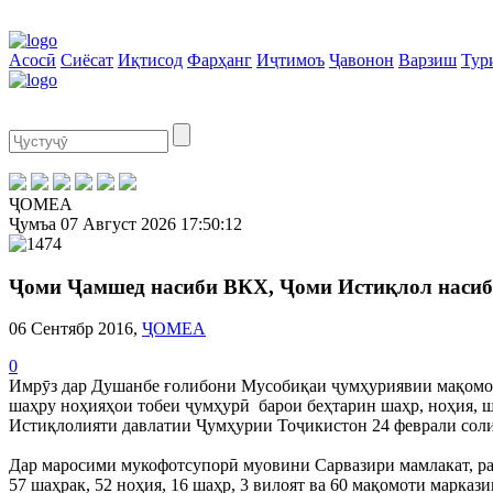
Асосӣ
Сиёсат
Иқтисод
Фарҳанг
Иҷтимоъ
Ҷавонон
Варзиш
Тур
ҶОМЕА
Ҷумъа
07 Август 2026
17:50:13
Ҷоми Ҷамшед насиби ВКХ, Ҷоми Истиқлол насиб
06 Сентябр 2016,
ҶОМЕА
0
Имрӯз дар Душанбе ғолибони Мусобиқаи ҷумҳуриявии мақомот
шаҳру ноҳияҳои тобеи ҷумҳурӣ барои беҳтарин шаҳр, ноҳия, ша
Истиқлолияти давлатии Ҷумҳурии Тоҷикистон 24 феврали соли 
Дар маросими мукофотсупорӣ муовини Сарвазири мамлакат, раис
57 шаҳрак, 52 ноҳия, 16 шаҳр, 3 вилоят ва 60 мақомоти марка