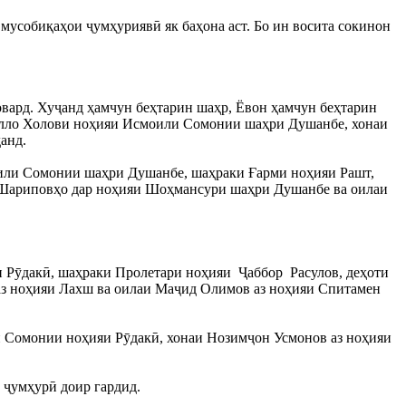
мусобиқаҳои ҷумҳуриявӣ як баҳона аст. Бо ин восита сокинон
овард. Хуҷанд ҳамчун беҳтарин шаҳр, Ёвон ҳамчун беҳтарин
дулло Холови ноҳияи Исмоили Сомонии шаҳри Душанбе, хонаи
данд.
оили Сомонии шаҳри Душанбе, шаҳраки Ғарми ноҳияи Рашт,
 Шариповҳо дар ноҳияи Шоҳмансури шаҳри Душанбе ва оилаи
и Рӯдакӣ, шаҳраки Пролетари ноҳияи Ҷаббор Расулов, деҳоти
аз ноҳияи Лахш ва оилаи Маҷид Олимов аз ноҳияи Спитамен
 Сомонии ноҳияи Рӯдакӣ, хонаи Нозимҷон Усмонов аз ноҳияи
 ҷумҳурӣ доир гардид.