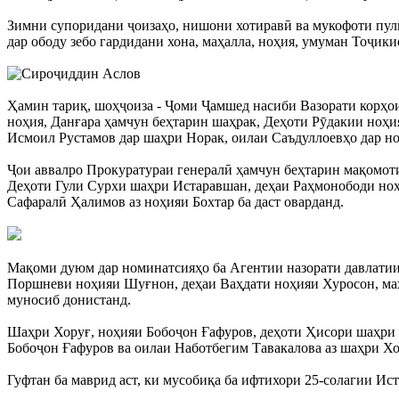
Зимни супоридани ҷоизаҳо, нишони хотиравӣ ва мукофоти пулӣ
дар ободу зебо гардидани хона, маҳалла, ноҳия, умуман Тоҷики
Ҳамин тариқ, шоҳҷоиза - Ҷоми Ҷамшед насиби Вазорати корҳои
ноҳия, Данғара ҳамчун беҳтарин шаҳрак, Деҳоти Рӯдакии ноҳ
Исмоил Рустамов дар шаҳри Норак, оилаи Саъдуллоевҳо дар 
Ҷои аввалро Прокуратураи генералӣ ҳамчун беҳтарин мақомот
Деҳоти Гули Сурхи шаҳри Истаравшан, деҳаи Раҳмонободи н
Сафаралӣ Ҳалимов аз ноҳияи Бохтар ба даст оварданд.
Мақоми дуюм дар номинатсияҳо ба Агентии назорати давлатии
Поршневи ноҳияи Шуғнон, деҳаи Ваҳдати ноҳияи Хуросон, ма
муносиб донистанд.
Шаҳри Хоруғ, ноҳияи Бобоҷон Ғафуров, деҳоти Ҳисори шаҳри
Бобоҷон Ғафуров ва оилаи Наботбегим Тавакалова аз шаҳри Х
Гуфтан ба маврид аст, ки мусобиқа ба ифтихори 25-солагии Ис