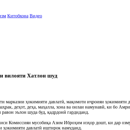
изм
Китобхона
Видео
и вилояти Хатлон шуд
и марказии ҳокимияти давлатӣ, мақомоти иҷроияи ҳокимияти д
ҳрак, деҳот, деҳа, маҳалла, хона ва оилаи намунавӣ, ки бо Ам
равон эълон шуда буд, қадрдонӣ гардиданд.
и Комиссияи мусобиқа Азим Иброҳим изҳор дошт, ки дар озмун 41
зии ҳокимияти давлатӣ иштирок намуданд.