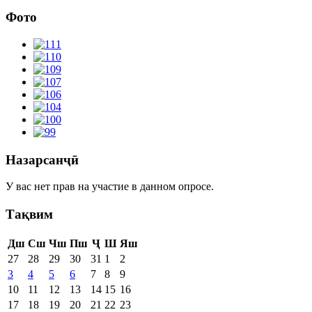
Фото
Назарсанҷӣ
У вас нет прав на участие в данном опросе.
Тақвим
Дш
Сш
Чш
Пш
Ҷ
Ш
Яш
27
28
29
30
31
1
2
3
4
5
6
7
8
9
10
11
12
13
14
15
16
17
18
19
20
21
22
23