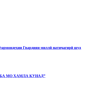
 Фармондеҳии Гвардияи миллӣ натиҷагирӣ шуд
 БА МО ҲАМЛА КУНАД”