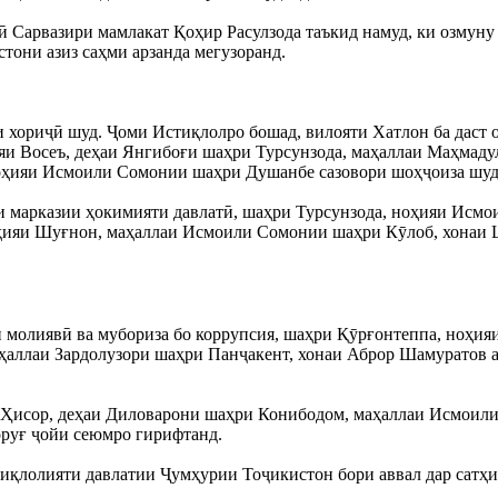
 Сарвазири мамлакат Қоҳир Расулзода таъкид намуд, ки озмуну 
стони азиз саҳми арзанда мегузоранд.
 хориҷӣ шуд. Ҷоми Истиқлолро бошад, вилояти Хатлон ба даст 
ияи Восеъ, деҳаи Янгибоғи шаҳри Турсунзода, маҳаллаи Маҳма
ноҳияи Исмоили Сомонии шаҳри Душанбе сазовори шоҳҷоиза шу
и марказии ҳокимияти давлатӣ, шаҳри Турсунзода, ноҳияи Исм
оҳияи Шуғнон, маҳаллаи Исмоили Сомонии шаҳри Кӯлоб, хонаи
 молиявӣ ва мубориза бо коррупсия, шаҳри Қӯрғонтеппа, ноҳия
ҳаллаи Зардолузори шаҳри Панҷакент, хонаи Аброр Шамуратов 
 Ҳисор, деҳаи Диловарони шаҳри Конибодом, маҳаллаи Исмоили
оруғ ҷойи сеюмро гирифтанд.
тиқлолияти давлатии Ҷумҳурии Тоҷикистон бори аввал дар сатҳи