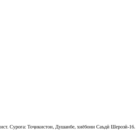
ист. Суроға: Тоҷикистон, Душанбе, хиёбони Саъдӣ Шерозӣ-16.