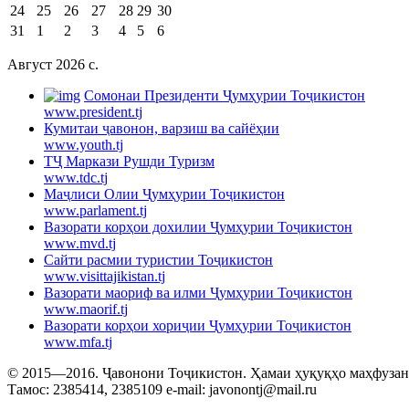
24
25
26
27
28
29
30
31
1
2
3
4
5
6
Август 2026 c.
Cомонаи Президенти Ҷумҳурии Тоҷикистон
www.president.tj
Кумитаи ҷавонон, варзиш ва сайёҳии
www.youth.tj
ТҶ Маркази Рушди Туризм
www.tdc.tj
Маҷлиси Олии Ҷумҳурии Тоҷикистон
www.parlament.tj
Вазорати корҳои дохилии Ҷумҳурии Тоҷикистон
www.mvd.tj
Сайти расмии туристии Тоҷикистон
www.visittajikistan.tj
Вазорати маориф ва илми Ҷумҳурии Тоҷикистон
www.maorif.tj
Вазорати корҳои хориҷии Ҷумҳурии Тоҷикистон
www.mfa.tj
© 2015—2016. Ҷавонони Тоҷикистон. Ҳамаи ҳуқуқҳо маҳфузанд.
Тамос: 2385414, 2385109 e-mail: javonontj@mail.ru